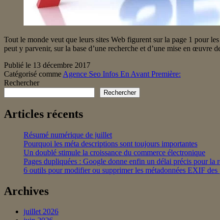
Tout le monde veut que leurs sites Web figurent sur la page 1 pour les
peut y parvenir, sur la base d’une recherche et d’une mise en œuvre de
Publié le
13 décembre 2017
Catégorisé comme
Agence Seo Infos En Avant Première:
Rechercher
Rechercher
Articles récents
Résumé numérique de juillet
Pourquoi les méta descriptions sont toujours importantes
Un doublé stimule la croissance du commerce électronique
Pages dupliquées : Google donne enfin un délai précis pour la 
6 outils pour modifier ou supprimer les métadonnées EXIF des
Archives
juillet 2026