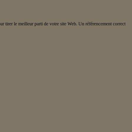
r tirer le meilleur parti de votre site Web. Un référencement correct
I
_local