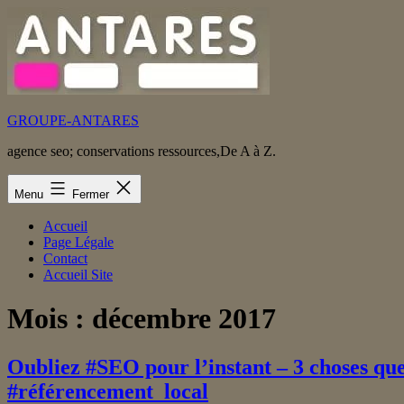
Aller
au
contenu
GROUPE-ANTARES
agence seo; conservations ressources,De A à Z.
Menu
Fermer
Accueil
Page Légale
Contact
Accueil Site
Mois :
décembre 2017
Oubliez #SEO pour l’instant – 3 choses q
#référencement_local