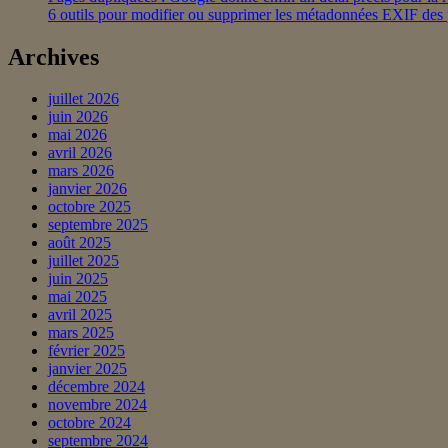
6 outils pour modifier ou supprimer les métadonnées EXIF des
–
première
Archives
partie
|
Mettez-
juillet 2026
le
juin 2026
hors
mai 2026
ligne
avril 2026
#référencement
mars 2026
#seo
janvier 2026
#pbn
octobre 2025
#référencement_local
septembre 2025
août 2025
juillet 2025
juin 2025
mai 2025
avril 2025
mars 2025
février 2025
janvier 2025
décembre 2024
novembre 2024
octobre 2024
septembre 2024