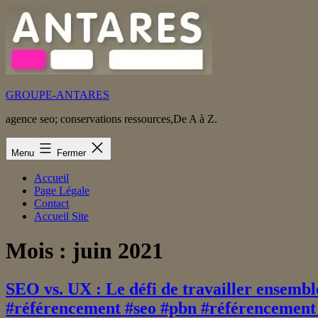
Aller
au
contenu
GROUPE-ANTARES
agence seo; conservations ressources,De A à Z.
Menu
Fermer
Accueil
Page Légale
Contact
Accueil Site
Mois :
juin 2021
SEO vs. UX : Le défi de travailler ensembl
#référencement #seo #pbn #référencement