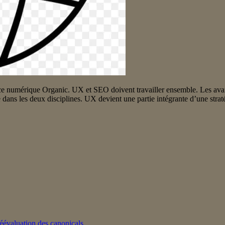
ce numérique Organic. UX et SEO doivent travailler ensemble. Les avant
e dans les deux disciplines. UX devient une partie intégrante d’une str
réévaluation des canonicals