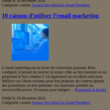
Publié le
18 décembre 2024
mondiales
Catégorisé comme
Agence Seo Infos En Avant Première:
des
investisseurs
2024
10 raisons d’utiliser l’email marketing
L’email marketing est un levier de conversion puissant. Bien
configuré, il permet de toucher la bonne cible au bon moment en lui
proposant le bon contenu.C’est également un excellent outil pour
fidéliser vos clients existant, pour leur proposer du contenu gratuit,
des promotions ou leur présenter vos nouveaux produits ou
10
services.Découvrez 10 raisons pour intégrer…
Poursuivre la lecture
ra
Publié le
18 décembre 2024
d’
Catégorisé comme
Agence Seo Infos En Avant Première:
l’
ma