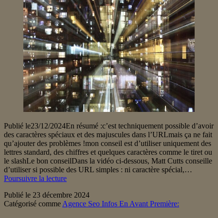
emailings
Publié le23/12/2024En résumé :c’est techniquement possible d’avoir
des caractères spéciaux et des majuscules dans l’URLmais ça ne fait
qu’ajouter des problèmes !mon conseil est d’utiliser uniquement des
lettres standard, des chiffres et quelques caractères comme le tiret ou
le slashLe bon conseilDans la vidéo ci-dessous, Matt Cutts conseille
d’utiliser si possible des URL simples : ni caractère spécial,…
Impact
Poursuivre la lecture
SEO
Publié le
23 décembre 2024
des
Catégorisé comme
Agence Seo Infos En Avant Première:
caractères
spéciaux