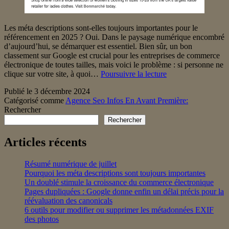
Les méta descriptions sont-elles toujours importantes pour le
référencement en 2025 ? Oui. Dans le paysage numérique encombré
d’aujourd’hui, se démarquer est essentiel. Bien sûr, un bon
classement sur Google est crucial pour les entreprises de commerce
électronique de toutes tailles, mais voici le problème : si personne ne
Méta
clique sur votre site, à quoi…
Poursuivre la lecture
descriptions
Publié le
3 décembre 2024
optimisées
Catégorisé comme
Agence Seo Infos En Avant Première:
pour
Rechercher
le
référencement
Rechercher
pour
les
Articles récents
sites
Web
Résumé numérique de juillet
de
Pourquoi les méta descriptions sont toujours importantes
commerce
Un doublé stimule la croissance du commerce électronique
électronique
Pages dupliquées : Google donne enfin un délai précis pour la
réévaluation des canonicals
6 outils pour modifier ou supprimer les métadonnées EXIF
des photos