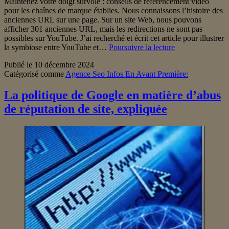
Maintenez votre doigt survolé : conseils de référencement vidéo
pour les chaînes de marque établies. Nous connaissons l’histoire des
anciennes URL sur une page. Sur un site Web, nous pouvons
afficher 301 anciennes URL, mais les redirections ne sont pas
possibles sur YouTube. J’ai recherché et écrit cet article pour illustrer
Comment
la symbiose entre YouTube et…
Poursuivre la lecture
embaucher
Publié le
10 décembre 2024
un
Catégorisé comme
Agence Seo Infos En Avant Première:
SEO
en
qui
La politique de Google en matière d’abus
vous
de réputation de site, expliquée
pouvez
avoir
confiance