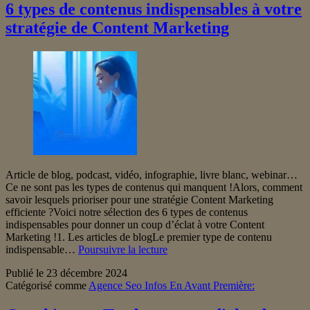
et
6 types de contenus indispensables à votre
majuscules
stratégie de Content Marketing
dans
l’URL
Article de blog, podcast, vidéo, infographie, livre blanc, webinar…
Ce ne sont pas les types de contenus qui manquent !Alors, comment
savoir lesquels prioriser pour une stratégie Content Marketing
efficiente ?Voici notre sélection des 6 types de contenus
indispensables pour donner un coup d’éclat à votre Content
Marketing !1. Les articles de blogLe premier type de contenu
6
indispensable…
Poursuivre la lecture
types
Publié le
23 décembre 2024
de
Catégorisé comme
Agence Seo Infos En Avant Première:
contenus
indispensables