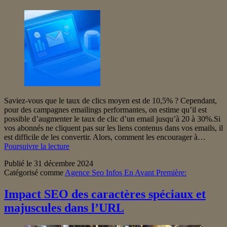
Saviez-vous que le taux de clics moyen est de 10,5% ? Cependant,
pour des campagnes emailings performantes, on estime qu’il est
possible d’augmenter le taux de clic d’un email jusqu’à 20 à 30%.Si
vos abonnés ne cliquent pas sur les liens contenus dans vos emails, il
est difficile de les convertir. Alors, comment les encourager à…
6
Poursuivre la lecture
moyens
Publié le
31 décembre 2024
d’augmenter
Catégorisé comme
Agence Seo Infos En Avant Première:
le
taux
de
Impact SEO des caractères spéciaux et
clic
majuscules dans l’URL
dans
vos