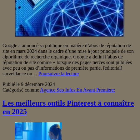
Google a annoncé sa politique en matière d’abus de réputation de
site en mars 2024 dans le cadre d’une mise à jour principale de son
algorithme de recherche organique. Google a défini l’abus de
réputation de site comme « lorsque des pages tierces sont publiées
avec peu ou pas d’informations de première partie. [editorial]
La
surveillance ou…
Poursuivre la lecture
politique
Publié le
9 décembre 2024
de
Catégorisé comme
Agence Seo Infos En Avant Première:
Google
en
matière
Les meilleurs outils Pinterest à connaître
d’abus
en 2025
de
réputation
de
site,
expliquée