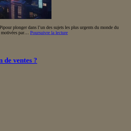
ipour plonger dans l’un des sujets les plus urgents du monde du
L’avenir
er, motivées par…
Poursuivre la lecture
du
référencement :
adopter
les
conversations
n de ventes ?
sur
les
mots
clés