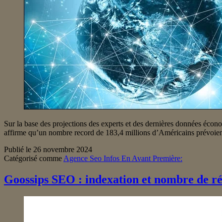
Sur la base des projections des experts et des dernières données écono
affirme qu’un nombre record de 183,4 millions d’Américains prévoient
Publié le
26 novembre 2024
Catégorisé comme
Agence Seo Infos En Avant Première:
Goossips SEO : indexation et nombre de ré