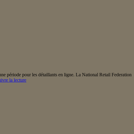
réalisation
de
ventes ?
ne période pour les détaillants en ligne. La National Retail Federation
Les
ivre la lecture
données
suggèrent
de
solides
ventes
pour
les
fêtes
de
fin