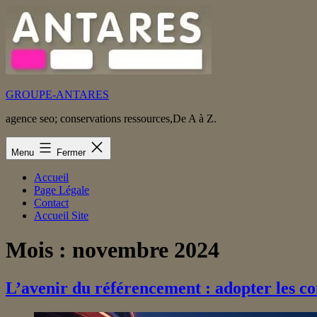
Aller
au
contenu
GROUPE-ANTARES
agence seo; conservations ressources,De A à Z.
Menu
Fermer
Accueil
Page Légale
Contact
Accueil Site
Mois :
novembre 2024
L’avenir du référencement : adopter les con