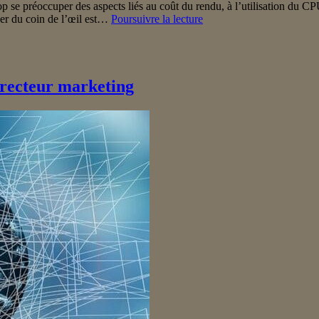
op se préoccuper des aspects liés au coût du rendu, à l’utilisation du C
Goossips
rder du coin de l’œil est…
Poursuivre la lecture
SEO
:
indexation
et
nombre
irecteur marketing
de
résultats