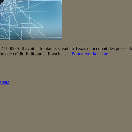
1 000 $. Il avait la trentaine, vivait au Texas et occupait des postes
De
ions de crédit. Il dit que la Porsche a…
Poursuivre la lecture
Porsche
à
Purpose :
le
parcours
erne
d’un
directeur
marketing