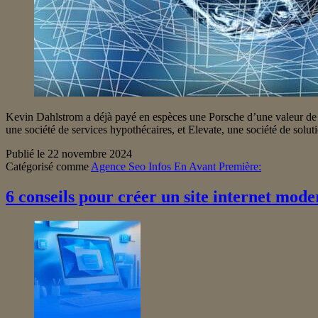
Kevin Dahlstrom a déjà payé en espèces une Porsche d’une valeur de 21
une société de services hypothécaires, et Elevate, une société de solut
Publié le
22 novembre 2024
Catégorisé comme
Agence Seo Infos En Avant Première:
6 conseils pour créer un site internet mod