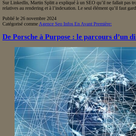
Sur LinkedIn, Martin Splitt a expliqué à un SEO qu’il ne fallait pas tr
relatives au rendering et à l’indexation. Le seul élément qu’il faut ga
Publié le
26 novembre 2024
Catégorisé comme
Agence Seo Infos En Avant Première:
De Porsche à Purpose : le parcours d’un d