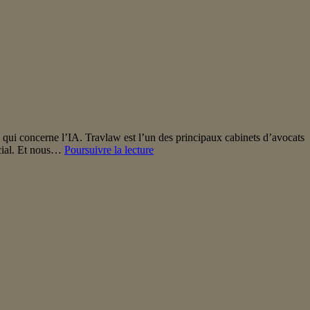
i concerne l’IA. Travlaw est l’un des principaux cabinets d’avocats
Comment
rcial. Et nous…
Poursuivre la lecture
l’IA
interagit-
elle
avec
la
gestion
d’une
entreprise
de
voyages
et
la