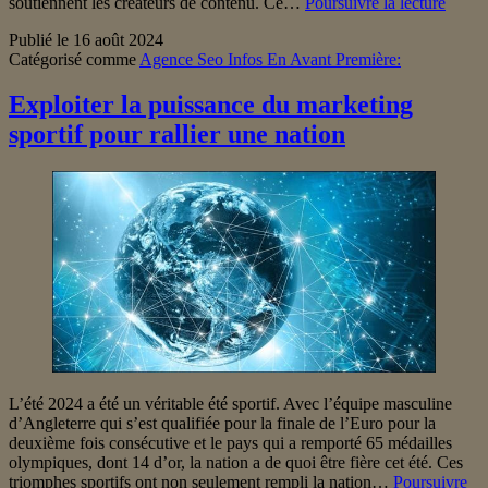
Les
soutiennent les créateurs de contenu. Ce…
Poursuivre la lecture
AI
Publié le
16 août 2024
Overv
Catégorisé comme
Agence Seo Infos En Avant Première:
de
Googl
débar
Exploiter la puissance du marketing
dans
sportif pour rallier une nation
6
nouve
pays
!
L’été 2024 a été un véritable été sportif. Avec l’équipe masculine
d’Angleterre qui s’est qualifiée pour la finale de l’Euro pour la
deuxième fois consécutive et le pays qui a remporté 65 médailles
olympiques, dont 14 d’or, la nation a de quoi être fière cet été. Ces
triomphes sportifs ont non seulement rempli la nation…
Poursuivre