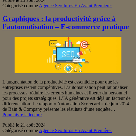
Publié le
23 août 2024
sa
Catégorisé comme
Agence Seo Infos En Avant Première:
rentrée
grâce
au
Graphiques : la productivité grâce à
webmarketi
l’automatisation – E-commerce pratique
?
L’augmentation de la productivité est essentielle pour que les
entreprises restent compétitives. L’automatisation peut rationaliser
les processus, réduire les erreurs humaines et libérer du personnel
pour des projets stratégiques. L’IA générative est déjà un facteur de
différenciation. Le rapport « Automation Scorecard » de juin 2024
de Bain & Company présente les résultats d’une enquête…
Graphiques
Poursuivre la lecture
:
Publié le
21 août 2024
la
Catégorisé comme
Agence Seo Infos En Avant Première:
productivité