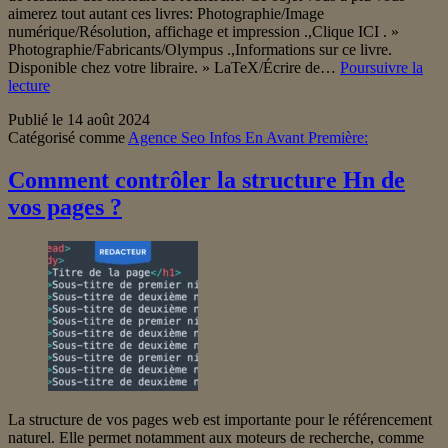
aimerez tout autant ces livres: Photographie/Image
numérique/Résolution, affichage et impression .,Clique ICI . »
Photographie/Fabricants/Olympus .,Informations sur ce livre.
Disponible chez votre libraire. » LaTeX/Écrire de…
Poursuivre la
Fonctionnalité
lecture
SERP
Publié le
14 août 2024
du
Catégorisé comme
Agence Seo Infos En Avant Première:
carrousel
vidéo :
impact
Comment contrôler la structure Hn de
sur
vos pages ?
le
référencement
(recherche
incluse)
La structure de vos pages web est importante pour le référencement
naturel. Elle permet notamment aux moteurs de recherche, comme