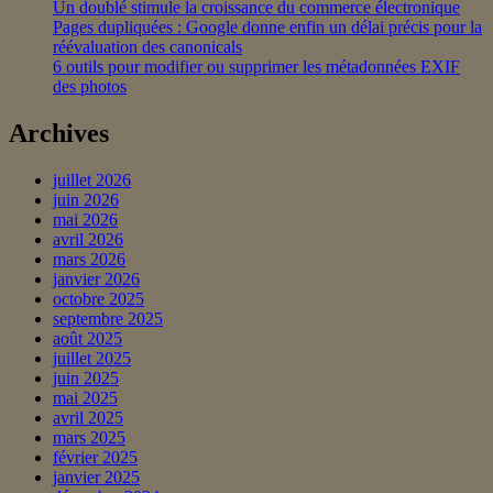
Un doublé stimule la croissance du commerce électronique
Pages dupliquées : Google donne enfin un délai précis pour la
réévaluation des canonicals
6 outils pour modifier ou supprimer les métadonnées EXIF
des photos
Archives
juillet 2026
juin 2026
mai 2026
avril 2026
mars 2026
janvier 2026
octobre 2025
septembre 2025
août 2025
juillet 2025
juin 2025
mai 2025
avril 2025
mars 2025
février 2025
janvier 2025