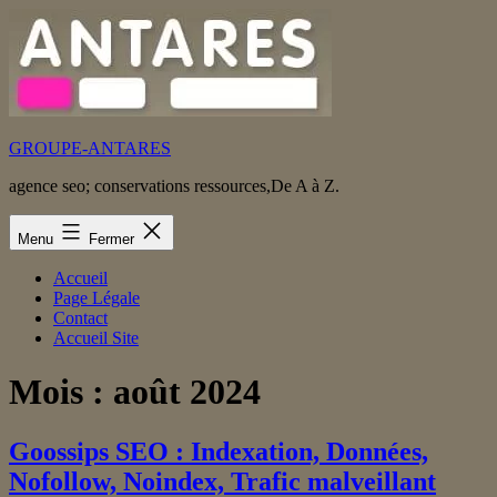
Aller
au
contenu
GROUPE-ANTARES
agence seo; conservations ressources,De A à Z.
Menu
Fermer
Accueil
Page Légale
Contact
Accueil Site
Mois :
août 2024
Goossips SEO : Indexation, Données,
Nofollow, Noindex, Trafic malveillant