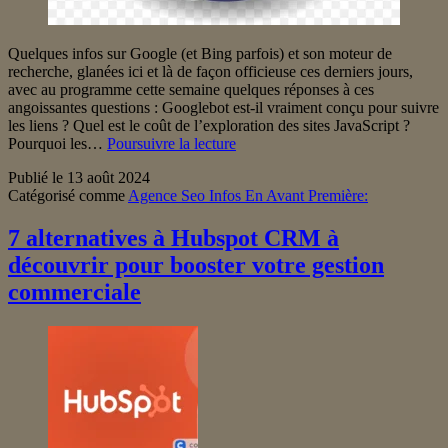
Quelques infos sur Google (et Bing parfois) et son moteur de
recherche, glanées ici et là de façon officieuse ces derniers jours,
avec au programme cette semaine quelques réponses à ces
angoissantes questions : Googlebot est-il vraiment conçu pour suivre
les liens ? Quel est le coût de l’exploration des sites JavaScript ?
Goossips
Pourquoi les…
Poursuivre la lecture
SEO
Publié le
13 août 2024
:
Catégorisé comme
Agence Seo Infos En Avant Première:
Googlebot,
budget
crawl,
7 alternatives à Hubspot CRM à
paramètres
découvrir pour booster votre gestion
URL
commerciale