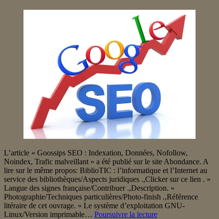
L’article « Goossips SEO : Indexation, Données, Nofollow,
Noindex, Trafic malveillant » a été publié sur le site Abondance. A
lire sur le même propos: BiblioTIC : l’informatique et l’Internet au
service des bibliothèques/Aspects juridiques .,Clicker sur ce lien . »
Langue des signes française/Contribuer .,Description. »
Photographie/Techniques particulières/Photo-finish .,Référence
litéraire de cet ouvrage. » Le système d’exploitation GNU-
Goossips
Linux/Version imprimable…
Poursuivre la lecture