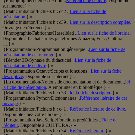
|{Photographie/Thèmes/Le flou .,
Référence de ce livre
. Disponible
sur internet.} »
|{Mathc initiation/Fichiers h : c42 .,
Lien sur la fiche de
présentation
.} »
|{Mathc initiation/Fichiers h : c39 .,
Lien sur la description complète
.
Ouvrage de référence.} »
|{Photographie/Fabricants/Hasselblad .,
Lien sur la fiche de librairie
.
Disponible à l’achat sur les plateformes Amazon, Fnac, Cultura
….} »
|{Programmation/Programmation générique .,
Lien sur la fiche de
présentation de cet ouvrage
.} »
|{Blender 3D/Syntaxe du didacticiel .,
Lien sur la fiche de
présentation de ce livre
.} »
|{Programmation Octave/Scripts et fonctions .,
Lien sur la fiche
descriptive
. Disponible sur internet.} »
|{La documentation/Notions de documentation et de document .,
Ici
la fiche de présentation
. A emprunter en bibliothèque.} »
|{Mathc initiation/Fichiers h : c33 .,
Ici la fiche descriptive
.} »
|{Programmation Python/Dictionnaires .,
Référence litéraire de cet
ouvrage
.} »
|{Mathc initiation/Fichiers h : c41 .,
Référence litéraire de ce livre
.
Disponible chez votre libraire.} »
|{Programmation JavaScript/Fonctions prédéfinies .,
Fiche de
l’éditeur
. Disponible à CULTURA.} »
|{Mathc initiation/Fichiers h : c34 .,
Référence litéraire
.} »