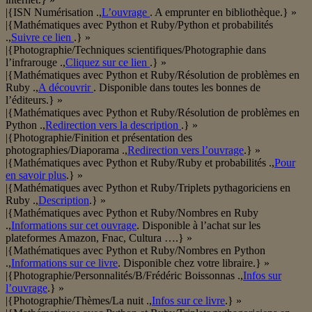
|{ISN Numérisation .,
L’ouvrage
. A emprunter en bibliothèque.} »
|{Mathématiques avec Python et Ruby/Python et probabilités
.,
Suivre ce lien
.} »
|{Photographie/Techniques scientifiques/Photographie dans
l’infrarouge .,
Cliquez sur ce lien
.} »
|{Mathématiques avec Python et Ruby/Résolution de problèmes en
Ruby .,
A découvrir
. Disponible dans toutes les bonnes de
l’éditeurs.} »
|{Mathématiques avec Python et Ruby/Résolution de problèmes en
Python .,
Redirection vers la description
.} »
|{Photographie/Finition et présentation des
photographies/Diaporama .,
Redirection vers l’ouvrage
.} »
|{Mathématiques avec Python et Ruby/Ruby et probabilités .,
Pour
en savoir plus
.} »
|{Mathématiques avec Python et Ruby/Triplets pythagoriciens en
Ruby .,
Description
.} »
|{Mathématiques avec Python et Ruby/Nombres en Ruby
.,
Informations sur cet ouvrage
. Disponible à l’achat sur les
plateformes Amazon, Fnac, Cultura ….} »
|{Mathématiques avec Python et Ruby/Nombres en Python
.,
Informations sur ce livre
. Disponible chez votre libraire.} »
|{Photographie/Personnalités/B/Frédéric Boissonnas .,
Infos sur
l’ouvrage
.} »
|{Photographie/Thèmes/La nuit .,
Infos sur ce livre
.} »