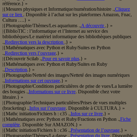
référence.} »
|{Mesures physiques et Informatique/numération/histoire .,
Cliquez
sur ce lien
. Disponible à l’achat sur les plateformes Amazon, Fnac,
Cultura ….} »
|{Photographie/Thèmes/Les aquariums .,
A découvrir
.} »
|{BiblioTIC : l’informatique et l’Internet au service des
bibliothèques/Le matériel informatique des bibliothèques publiques
.,
Redirection vers la description
.} »
|{Mathématiques avec Python et Ruby/Suites en Python
.,
Redirection vers l’ouvrage
.} »
|{Découvrir Scilab .,
Pour en savoir plus
.} »
|{Mathématiques avec Python et Ruby/Suites en Ruby
.,
Description
.} »
|{Photographie/Netteté des images/Netteté des images numériques
.,
Informations sur cet ouvrage
.} »
|{Photographie/Conditions particulières de prise de vues/La lumière
des bougies .,
Informations sur ce livre
. Disponible chez votre
libraire.} »
|{Photographie/Techniques particulières/Prises de vues multiples
(bracketing) .,
Infos sur l’ouvrage
. Disponible à CULTURA.} »
|{Mathc initiation/Fichiers h : c35 .,
Infos sur ce livre
.} »
|{Mathématiques avec Python et Ruby/Fractions en Python .,
Fiche
complète
. Disponible Sur AMAZON.} »
|{Mathc initiation/Fichiers h : c36 .,
Présentation de l’ouvrage
.} »
|{Photographie/Thèmes/La danse .,
Présentation du livre
. Disponible