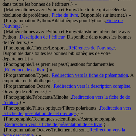
dans toutes les bonnes de l’éditeurs.} »
|{Mathématiques avec Python et Ruby/Une tortue qui accélère la
résolution de problèmes .,
Fiche du livre
. Disponible sur internet.} »
|{Programmation Python/Bibliothèques pour Python .,
Fiche de
l’ouvrage
.} »
|{Mathématiques avec Python et Ruby/Statistique inférentielle avec
Python .,
Description de l’éditeur
. Disponible dans toutes les bonnes
de l’éditeurs.} »
|{Photographie/Thèmes/Le sport .,
Références de l’ouvrage
.
Disponible dans toutes les bonnes bibliothèques de votre
département.} »
|{Photographie/Les premiers pas/Questions fondamentales
.,
Référence de ce livre
.} »
|{Programmation/Types .,
Redirection vers la fiche de présentation
. A
emprunter en bibliothèque.} »
|{Programmation Octave .,
Redirection vers la description complète
.
Ouvrage de référence.} »
|{Photographie/Fabricants/Minolta .,
Redirection vers la fiche de de
l’éditeur
.} »
|{Photographie/Filtres optiques/Filtres polarisants .,
Redirection vers
la fiche de présentation de cet ouvrage
.} »
|{Photographie/Techniques scientifiques/Astrophotographie
.,
Redirection vers la fiche de présentation de ce livre
.} »
|{Programmation Octave/Traitement du son .,
Redirection vers la
fiche descriptive
.} »