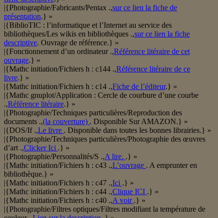
|{Photographie/Fabricants/Pentax .,
sur ce lien la fiche de
présentation
.} »
|{BiblioTIC : l’informatique et l’Internet au service des
bibliothèques/Les wikis en bibliothèques .,
sur ce lien la fiche
descriptive
. Ouvrage de référence.} »
|{Fonctionnement d’un ordinateur .,
Référence litéraire de cet
ouvrage
.} »
|{Mathc initiation/Fichiers h : c144 .,
Référence litéraire de ce
livre
.} »
|{Mathc initiation/Fichiers h : c14 .,
Fiche de l’éditeur
.} »
|{Mathc gnuplot/Application : Cercle de courbure d’une courbe
.,
Référence litéraire
.} »
|{Photographie/Techniques particulières/Reproduction des
documents .,
(la couverture)
. Disponible Sur AMAZON.} »
|{DOS/If .,
Le livre
. Disponible dans toutes les bonnes librairies.} »
|{Photographie/Techniques particulières/Photographie des œuvres
d’art .,
Clicker Ici
.} »
|{Photographie/Personnalités/S .,
A lire.
.} »
|{Mathc initiation/Fichiers h : c43 .,
L’ouvrage
. A emprunter en
bibliothèque.} »
|{Mathc initiation/Fichiers h : c47 .,
Ici
.} »
|{Mathc initiation/Fichiers h : c44 .,
Clique ICI
.} »
|{Mathc initiation/Fichiers h : c40 .,
A voir
.} »
|{Photographie/Filtres optiques/Filtres modifiant la température de
couleur .,
Lien sur la description
.} »