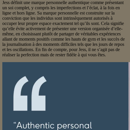
Jess définit une marque personnelle authentique comme présentant
un soi complet, y compris les imperfections et l’éclat, à la fois en
ligne et hors ligne. Sa marque personnelle est construite sur la
conviction que les individus sont intrinsèquement autorisés à
occuper leur propre espace exactement tel qu’ils sont. Cela signifie
qu’elle évite activement de présenter une version organisée d’elle-
même, en choisissant plutôt de partager de véritables expériences
allant de moments positifs comme les hauts de gym et les succès de
la journalisation à des moments difficiles tels que les jours de repos
et les oscillations. En fin de compte, pour Jess, il ne s’agit pas de
réaliser la perfection mais de rester fidèle à qui vous êtes.