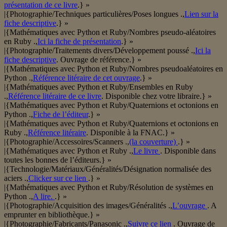
présentation de ce livre
.} »
|{Photographie/Techniques particulières/Poses longues .,
Lien sur la
fiche descriptive
.} »
|{Mathématiques avec Python et Ruby/Nombres pseudo-aléatoires
en Ruby .,
Ici la fiche de présentation
.} »
|{Photographie/Traitements divers/Développement poussé .,
Ici la
fiche descriptive
. Ouvrage de référence.} »
|{Mathématiques avec Python et Ruby/Nombres pseudoaléatoires en
Python .,
Référence litéraire de cet ouvrage
.} »
|{Mathématiques avec Python et Ruby/Ensembles en Ruby
.,
Référence litéraire de ce livre
. Disponible chez votre libraire.} »
|{Mathématiques avec Python et Ruby/Quaternions et octonions en
Python .,
Fiche de l’éditeur
.} »
|{Mathématiques avec Python et Ruby/Quaternions et octonions en
Ruby .,
Référence litéraire
. Disponible à la FNAC.} »
|{Photographie/Accessoires/Scanners .,
(la couverture)
.} »
|{Mathématiques avec Python et Ruby .,
Le livre
. Disponible dans
toutes les bonnes de l’éditeurs.} »
|{Technologie/Matériaux/Généralités/Désignation normalisée des
aciers .,
Clicker sur ce lien
.} »
|{Mathématiques avec Python et Ruby/Résolution de systèmes en
Python .,
A lire.
.} »
|{Photographie/Acquisition des images/Généralités .,
L’ouvrage
. A
emprunter en bibliothèque.} »
|{Photographie/Fabricants/Panasonic .,
Suivre ce lien
. Ouvrage de