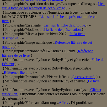
|{Photographie/Acquisition des images/Les capteurs d’images .,
Lien
sur la fiche de présentation de cet ouvrage
.} »
|{Informatique et Sciences du Numérique au lycée : un pas plus
loin/ALGORITHMES .,
Lien sur la fiche de présentation de ce
livre
.} »
|{Photographie/En attente .,
Lien sur la fiche descriptive
.} »
|{Photographie/Modèles .,
Ici la fiche de présentation
.} »
|{Photographie/Mises à jour, archives 2012 .,
Ici la fiche
descriptive
.} »
|{Photographie/Image numérique .,
Référence litéraire de cet
ouvrage
.} »
|{Photographie/Personnalités/G/Andreas Gursky .,
Référence
litéraire de ce livre
.} »
|{Mathématiques avec Python et Ruby/Ruby et géométrie .,
Fiche de
l’éditeur
.} »
|{Mathématiques avec Python et Ruby/Python et géométrie
.,
Référence litéraire
.} »
|{Photographie/Personnalités/J/Pierre Jaffeux .,
(la couverture)
.} »
|{Mathématiques avec Python et Ruby/Ruby et analyse .,
Le livre
.} »
|{Mathématiques avec Python et Ruby/Python et analyse .,
Clicker
sur ce lien
. Disponible dans toutes les bonnes bibliothèques de votre
département.} »
|{Photographie/Fabricants/Samsung .,
A lire.
. Disponible sur
internet.} »