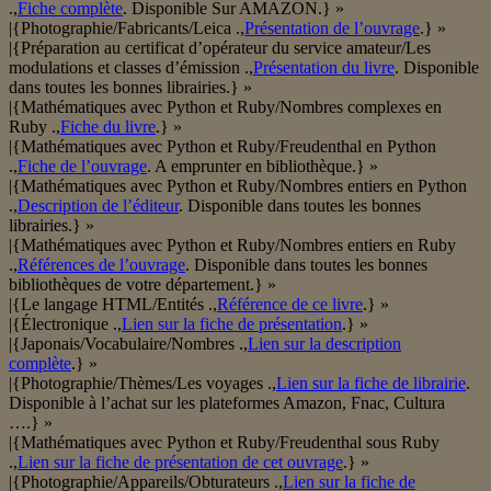
.,
Fiche complète
. Disponible Sur AMAZON.} »
|{Photographie/Fabricants/Leica .,
Présentation de l’ouvrage
.} »
|{Préparation au certificat d’opérateur du service amateur/Les
modulations et classes d’émission .,
Présentation du livre
. Disponible
dans toutes les bonnes librairies.} »
|{Mathématiques avec Python et Ruby/Nombres complexes en
Ruby .,
Fiche du livre
.} »
|{Mathématiques avec Python et Ruby/Freudenthal en Python
.,
Fiche de l’ouvrage
. A emprunter en bibliothèque.} »
|{Mathématiques avec Python et Ruby/Nombres entiers en Python
.,
Description de l’éditeur
. Disponible dans toutes les bonnes
librairies.} »
|{Mathématiques avec Python et Ruby/Nombres entiers en Ruby
.,
Références de l’ouvrage
. Disponible dans toutes les bonnes
bibliothèques de votre département.} »
|{Le langage HTML/Entités .,
Référence de ce livre
.} »
|{Électronique .,
Lien sur la fiche de présentation
.} »
|{Japonais/Vocabulaire/Nombres .,
Lien sur la description
complète
.} »
|{Photographie/Thèmes/Les voyages .,
Lien sur la fiche de librairie
.
Disponible à l’achat sur les plateformes Amazon, Fnac, Cultura
….} »
|{Mathématiques avec Python et Ruby/Freudenthal sous Ruby
.,
Lien sur la fiche de présentation de cet ouvrage
.} »
|{Photographie/Appareils/Obturateurs .,
Lien sur la fiche de