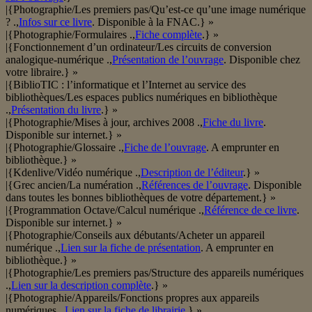
|{Photographie/Les premiers pas/Qu’est-ce qu’une image numérique
? .,
Infos sur ce livre
. Disponible à la FNAC.} »
|{Photographie/Formulaires .,
Fiche complète
.} »
|{Fonctionnement d’un ordinateur/Les circuits de conversion
analogique-numérique .,
Présentation de l’ouvrage
. Disponible chez
votre libraire.} »
|{BiblioTIC : l’informatique et l’Internet au service des
bibliothèques/Les espaces publics numériques en bibliothèque
.,
Présentation du livre
.} »
|{Photographie/Mises à jour, archives 2008 .,
Fiche du livre
.
Disponible sur internet.} »
|{Photographie/Glossaire .,
Fiche de l’ouvrage
. A emprunter en
bibliothèque.} »
|{Kdenlive/Vidéo numérique .,
Description de l’éditeur
.} »
|{Grec ancien/La numération .,
Références de l’ouvrage
. Disponible
dans toutes les bonnes bibliothèques de votre département.} »
|{Programmation Octave/Calcul numérique .,
Référence de ce livre
.
Disponible sur internet.} »
|{Photographie/Conseils aux débutants/Acheter un appareil
numérique .,
Lien sur la fiche de présentation
. A emprunter en
bibliothèque.} »
|{Photographie/Les premiers pas/Structure des appareils numériques
.,
Lien sur la description complète
.} »
|{Photographie/Appareils/Fonctions propres aux appareils
numériques .,
Lien sur la fiche de librairie
.} »