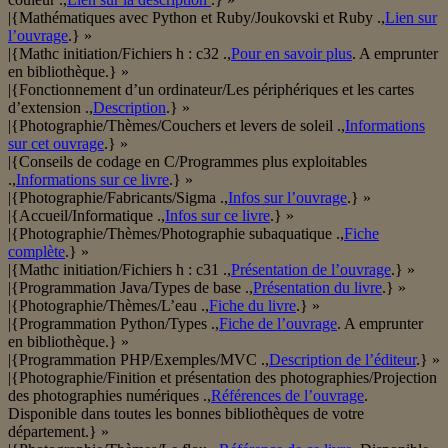
|{Mathématiques avec Python et Ruby/Joukovski et Ruby .,
Lien sur
l’ouvrage
.} »
|{Mathc initiation/Fichiers h : c32 .,
Pour en savoir plus
. A emprunter
en bibliothèque.} »
|{Fonctionnement d’un ordinateur/Les périphériques et les cartes
d’extension .,
Description
.} »
|{Photographie/Thèmes/Couchers et levers de soleil .,
Informations
sur cet ouvrage
.} »
|{Conseils de codage en C/Programmes plus exploitables
.,
Informations sur ce livre
.} »
|{Photographie/Fabricants/Sigma .,
Infos sur l’ouvrage
.} »
|{Accueil/Informatique .,
Infos sur ce livre
.} »
|{Photographie/Thèmes/Photographie subaquatique .,
Fiche
complète
.} »
|{Mathc initiation/Fichiers h : c31 .,
Présentation de l’ouvrage
.} »
|{Programmation Java/Types de base .,
Présentation du livre
.} »
|{Photographie/Thèmes/L’eau .,
Fiche du livre
.} »
|{Programmation Python/Types .,
Fiche de l’ouvrage
. A emprunter
en bibliothèque.} »
|{Programmation PHP/Exemples/MVC .,
Description de l’éditeur
.} »
|{Photographie/Finition et présentation des photographies/Projection
des photographies numériques .,
Références de l’ouvrage
.
Disponible dans toutes les bonnes bibliothèques de votre
département.} »