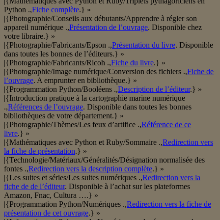
|{Mathématiques avec Python et Ruby/Triplets pythagoriciens en
Python .,
Fiche complète
.} »
|{Photographie/Conseils aux débutants/Apprendre à régler son
appareil numérique .,
Présentation de l’ouvrage
. Disponible chez
votre libraire.} »
|{Photographie/Fabricants/Epson .,
Présentation du livre
. Disponible
dans toutes les bonnes de l’éditeurs.} »
|{Photographie/Fabricants/Ricoh .,
Fiche du livre
.} »
|{Photographie/Image numérique/Conversion des fichiers .,
Fiche de
l’ouvrage
. A emprunter en bibliothèque.} »
|{Programmation Python/Booléens .,
Description de l’éditeur
.} »
|{Introduction pratique à la cartographie marine numérique
.,
Références de l’ouvrage
. Disponible dans toutes les bonnes
bibliothèques de votre département.} »
|{Photographie/Thèmes/Les feux d’artifice .,
Référence de ce
livre
.} »
|{Mathématiques avec Python et Ruby/Sommaire .,
Redirection vers
la fiche de présentation
.} »
|{Technologie/Matériaux/Généralités/Désignation normalisée des
fontes .,
Redirection vers la description complète
.} »
|{Les suites et séries/Les suites numériques .,
Redirection vers la
fiche de de l’éditeur
. Disponible à l’achat sur les plateformes
Amazon, Fnac, Cultura ….} »
|{Programmation Python/Numériques .,
Redirection vers la fiche de
présentation de cet ouvrage
.} »