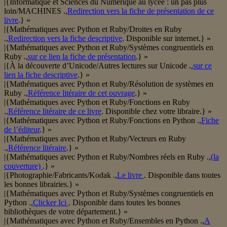
|{Informatique et Sciences du Numérique au lycée : un pas plus
loin/MACHINES .,
Redirection vers la fiche de présentation de ce
livre
.} »
|{Mathématiques avec Python et Ruby/Droites en Ruby
.,
Redirection vers la fiche descriptive
. Disponible sur internet.} »
|{Mathématiques avec Python et Ruby/Systèmes congruentiels en
Ruby .,
sur ce lien la fiche de présentation
.} »
|{À la découverte d’Unicode/Autres lectures sur Unicode .,
sur ce
lien la fiche descriptive
.} »
|{Mathématiques avec Python et Ruby/Résolution de systèmes en
Ruby .,
Référence litéraire de cet ouvrage
.} »
|{Mathématiques avec Python et Ruby/Fonctions en Ruby
.,
Référence litéraire de ce livre
. Disponible chez votre libraire.} »
|{Mathématiques avec Python et Ruby/Fonctions en Python .,
Fiche
de l’éditeur
.} »
|{Mathématiques avec Python et Ruby/Vecteurs en Ruby
.,
Référence litéraire
.} »
|{Mathématiques avec Python et Ruby/Nombres réels en Ruby .,
(la
couverture)
.} »
|{Photographie/Fabricants/Kodak .,
Le livre
. Disponible dans toutes
les bonnes librairies.} »
|{Mathématiques avec Python et Ruby/Systèmes congruentiels en
Python .,
Clicker Ici
. Disponible dans toutes les bonnes
bibliothèques de votre département.} »
|{Mathématiques avec Python et Ruby/Ensembles en Python .,
A