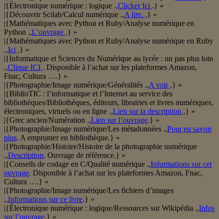
|{Électronique numérique : logique .,
Clicker Ici
.} »
|{Découvrir Scilab/Calcul numérique .,
A lire.
.} »
|{Mathématiques avec Python et Ruby/Analyse numérique en
Python .,
L’ouvrage
.} »
|{Mathématiques avec Python et Ruby/Analyse numérique en Ruby
.,
Ici
.} »
|{Informatique et Sciences du Numérique au lycée : un pas plus loin
.,
Clique ICI
. Disponible à l’achat sur les plateformes Amazon,
Fnac, Cultura ….} »
|{Photographie/Image numérique/Généralités .,
A voir
.} »
|{BiblioTIC : l’informatique et l’Internet au service des
bibliothèques/Bibliothèques, éditeurs, librairies et livres numériques,
électroniques, virtuels ou en ligne .,
Lien sur la description
.} »
|{Grec ancien/Numération .,
Lien sur l’ouvrage
.} »
|{Photographie/Image numérique/Les métadonnées .,
Pour en savoir
plus
. A emprunter en bibliothèque.} »
|{Photographie/Histoire/Histoire de la photographie numérique
.,
Description
. Ouvrage de référence.} »
|{Conseils de codage en C/Qualité numérique .,
Informations sur cet
ouvrage
. Disponible à l’achat sur les plateformes Amazon, Fnac,
Cultura ….} »
|{Photographie/Image numérique/Les fichiers d’images
.,
Informations sur ce livre
.} »
|{Électronique numérique : logique/Ressources sur Wikipédia .,
Infos
sur l’ouvrage
.} »