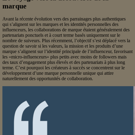
marque
Avant la récente évolution vers des parrainages plus authentiques
qui s’alignent sur les marques et les identités personnelles des
influenceurs, les collaborations de marque étaient généralement des
partenariats ponctuels et à court terme basés uniquement sur le
nombre de suiveurs. Plus récemment, l’objectif s’est déplacé vers la
question de savoir si les valeurs, la mission et les produits d’une
marque s’alignent sur l’identité principale de l’influenceur, favorisant
les «micro-influenceurs» plus petits avec moins de followers mais
des taux d’engagement plus élevés et des partenariats à plus long
terme. C’est pourquoi les créateurs à succès se concentrent sur le
développement d’une marque personnelle unique qui attire
naturellement des opportunités de collaboration.