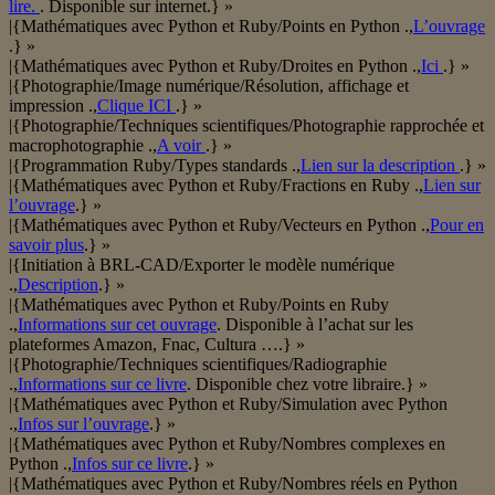
lire.
. Disponible sur internet.} »
|{Mathématiques avec Python et Ruby/Points en Python .,
L’ouvrage
.} »
|{Mathématiques avec Python et Ruby/Droites en Python .,
Ici
.} »
|{Photographie/Image numérique/Résolution, affichage et
impression .,
Clique ICI
.} »
|{Photographie/Techniques scientifiques/Photographie rapprochée et
macrophotographie .,
A voir
.} »
|{Programmation Ruby/Types standards .,
Lien sur la description
.} »
|{Mathématiques avec Python et Ruby/Fractions en Ruby .,
Lien sur
l’ouvrage
.} »
|{Mathématiques avec Python et Ruby/Vecteurs en Python .,
Pour en
savoir plus
.} »
|{Initiation à BRL-CAD/Exporter le modèle numérique
.,
Description
.} »
|{Mathématiques avec Python et Ruby/Points en Ruby
.,
Informations sur cet ouvrage
. Disponible à l’achat sur les
plateformes Amazon, Fnac, Cultura ….} »
|{Photographie/Techniques scientifiques/Radiographie
.,
Informations sur ce livre
. Disponible chez votre libraire.} »
|{Mathématiques avec Python et Ruby/Simulation avec Python
.,
Infos sur l’ouvrage
.} »
|{Mathématiques avec Python et Ruby/Nombres complexes en
Python .,
Infos sur ce livre
.} »
|{Mathématiques avec Python et Ruby/Nombres réels en Python