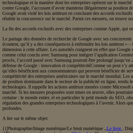
technologique et la manière dont les entreprises opèrent sur le marché
contre Google, l’accusant d’avoir maintenu illégalement sa position do
Google avait violé les lois antitrust en concluant des accords exclusi
rétablir la concurrence sur le marché. Parmi ces mesures, on trouve n
La fin des accords exclusifs avec des entreprises comme Apple, qui o
Le partage des données de recherche de Google avec ses concurrents pou
écoutent, qu’il y a des conséquences à enfreindre les lois antitrust » – 
dimension à cette affaire. Les autorités craignent en effet que Google
comme celui conclu avec Samsung pour intégrer l’application Gemini 
procès, l’accord passé avec Samsung pourrait être prolongé jusqu’en
défense de Google : innovation et compétitivitéComme on peut s’y atte
qu’elles bénéficient aux consommateurs qui peuvent bénéficier de serv
compétitivité des entreprises américaines sur le marché mondial. Le
de position dominante dans le secteur de la publicité en ligne, rendu 
technologies. Il rappelle les actions antitrust menées contre Microsoft
marché. Si les mesures proposées sont mises en œuvre, elles pourraien
certaine : le monde entier, et en particulier le petit monde du SEO, o
régulation des grandes entreprises technologiques à l’avenir. Alors que
profondes.
A lire sur le même objet:
{{Photographie/Image numérique/Le bruit numérique .,
Le livre
. Dis