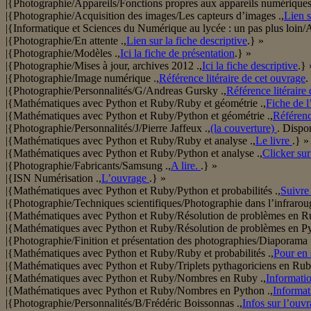
|{Photographie/Appareils/Fonctions propres aux appareils numériques
|{Photographie/Acquisition des images/Les capteurs d’images .,
Lien s
|{Informatique et Sciences du Numérique au lycée : un pas plus l
|{Photographie/En attente .,
Lien sur la fiche descriptive
.} »
|{Photographie/Modèles .,
Ici la fiche de présentation
.} »
|{Photographie/Mises à jour, archives 2012 .,
Ici la fiche descriptive
.} 
|{Photographie/Image numérique .,
Référence litéraire de cet ouvrage
.
|{Photographie/Personnalités/G/Andreas Gursky .,
Référence litéraire 
|{Mathématiques avec Python et Ruby/Ruby et géométrie .,
Fiche de l
|{Mathématiques avec Python et Ruby/Python et géométrie .,
Référence
|{Photographie/Personnalités/J/Pierre Jaffeux .,
(la couverture)
. Disp
|{Mathématiques avec Python et Ruby/Ruby et analyse .,
Le livre
.} »
|{Mathématiques avec Python et Ruby/Python et analyse .,
Clicker sur
|{Photographie/Fabricants/Samsung .,
A lire.
.} »
|{ISN Numérisation .,
L’ouvrage
.} »
|{Mathématiques avec Python et Ruby/Python et probabilités .,
Suivre
|{Photographie/Techniques scientifiques/Photographie dans l’infraroug
|{Mathématiques avec Python et Ruby/Résolution de problèmes en Ru
|{Mathématiques avec Python et Ruby/Résolution de problèmes en Py
|{Photographie/Finition et présentation des photographies/Diaporama 
|{Mathématiques avec Python et Ruby/Ruby et probabilités .,
Pour en 
|{Mathématiques avec Python et Ruby/Triplets pythagoriciens en Rub
|{Mathématiques avec Python et Ruby/Nombres en Ruby .,
Informatio
|{Mathématiques avec Python et Ruby/Nombres en Python .,
Informat
|{Photographie/Personnalités/B/Frédéric Boissonnas .,
Infos sur l’ouv