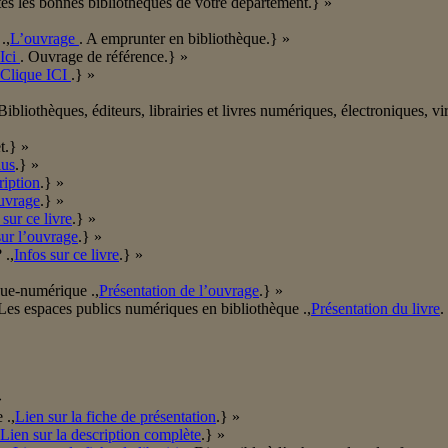
tes les bonnes bibliothèques de votre département.} »
.,
L’ouvrage
. A emprunter en bibliothèque.} »
Ici
. Ouvrage de référence.} »
Clique ICI
.} »
ibliothèques, éditeurs, librairies et livres numériques, électroniques, vir
t.} »
lus
.} »
ription
.} »
ouvrage
.} »
sur ce livre
.} »
sur l’ouvrage
.} »
 .,
Infos sur ce livre
.} »
que-numérique .,
Présentation de l’ouvrage
.} »
s/Les espaces publics numériques en bibliothèque .,
Présentation du livre
.
»
 .,
Lien sur la fiche de présentation
.} »
Lien sur la description complète
.} »