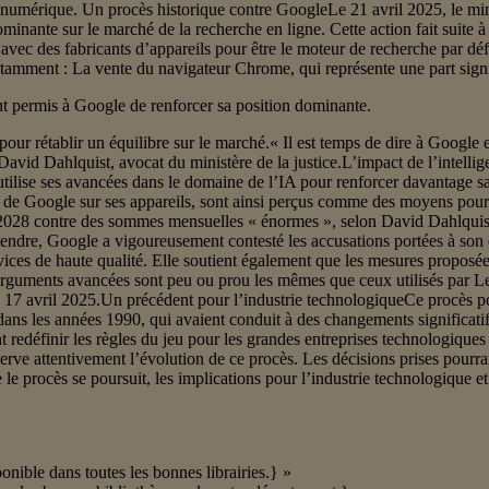
 numérique. Un procès historique contre GoogleLe 21 avril 2025, le mini
minante sur le marché de la recherche en ligne. Cette action fait suite 
fs avec des fabricants d’appareils pour être le moteur de recherche par d
otamment : La vente du navigateur Chrome, qui représente une part signi
nt permis à Google de renforcer sa position dominante.
r rétablir un équilibre sur le marché.« Il est temps de dire à Google et
David Dahlquist, avocat du ministère de la justice.L’impact de l’intelligen
 utilise ses avancées dans le domaine de l’IA pour renforcer davantage 
de Google sur ses appareils, sont ainsi perçus comme des moyens pour 
 2028 contre des sommes mensuelles « énormes », selon David Dahlquist.
ndre, Google a vigoureusement contesté les accusations portées à son en
ices de haute qualité. Elle soutient également que les mesures proposées
s arguments avancées sont peu ou prou les mêmes que ceux utilisés pa
le 17 avril 2025.Un précédent pour l’industrie technologiqueCe procès po
 dans les années 1990, qui avaient conduit à des changements significati
t redéfinir les règles du jeu pour les grandes entreprises technologique
bserve attentivement l’évolution de ce procès. Les décisions prises pourr
 le procès se poursuit, les implications pour l’industrie technologique e
ponible dans toutes les bonnes librairies.} »