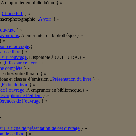
. A emprunter en bibliothèque.} »
,
Clique ICI
.} »
macrophotographie .,
A voir
.} »
’ouvrage
.} »
avoir plus
. A emprunter en bibliothèque.} »
} »
sur cet ouvrage
.} »
ur ce livre
.} »
s sur l’ouvrage
. Disponible à CULTURA.} »
 .,
Infos sur ce livre
.} »
he complète
.} »
le chez votre libraire.} »
ons et classes d’émission .,
Présentation du livre
.} »
,
Fiche du livre
.} »
 de l’ouvrage
. A emprunter en bibliothèque.} »
escription de l’éditeur
.} »
érences de l’ouvrage
.} »
»
»
sur la fiche de présentation de cet ouvrage
.} »
on de ce livre
.} »