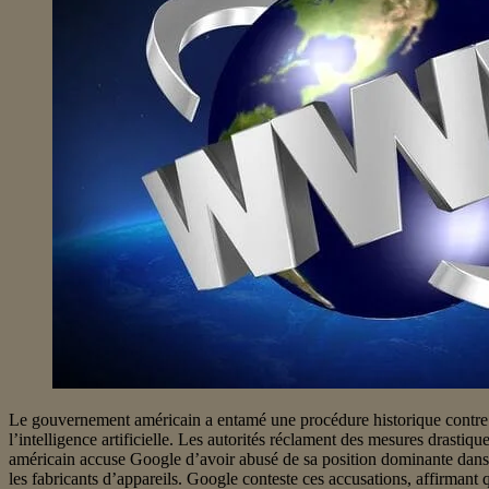
Le gouvernement américain a entamé une procédure historique contre G
l’intelligence artificielle. Les autorités réclament des mesures drastiqu
américain accuse Google d’avoir abusé de sa position dominante dans l
les fabricants d’appareils. Google conteste ces accusations, affirmant