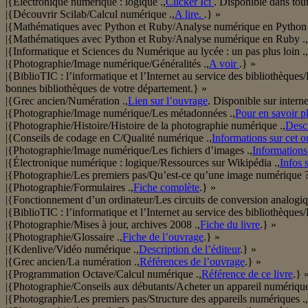
|{Électronique numérique : logique .,
Clicker Ici
. Disponible dans tou
|{Découvrir Scilab/Calcul numérique .,
A lire.
.} »
|{Mathématiques avec Python et Ruby/Analyse numérique en Python 
|{Mathématiques avec Python et Ruby/Analyse numérique en Ruby .,
|{Informatique et Sciences du Numérique au lycée : un pas plus loin .,
|{Photographie/Image numérique/Généralités .,
A voir
.} »
|{BiblioTIC : l’informatique et l’Internet au service des bibliothèques/B
bonnes bibliothèques de votre département.} »
|{Grec ancien/Numération .,
Lien sur l’ouvrage
. Disponible sur interne
|{Photographie/Image numérique/Les métadonnées .,
Pour en savoir p
|{Photographie/Histoire/Histoire de la photographie numérique .,
Desc
|{Conseils de codage en C/Qualité numérique .,
Informations sur cet 
|{Photographie/Image numérique/Les fichiers d’images .,
Informations 
|{Électronique numérique : logique/Ressources sur Wikipédia .,
Infos 
|{Photographie/Les premiers pas/Qu’est-ce qu’une image numérique ?
|{Photographie/Formulaires .,
Fiche complète
.} »
|{Fonctionnement d’un ordinateur/Les circuits de conversion analogi
|{BiblioTIC : l’informatique et l’Internet au service des bibliothèque
|{Photographie/Mises à jour, archives 2008 .,
Fiche du livre
.} »
|{Photographie/Glossaire .,
Fiche de l’ouvrage
.} »
|{Kdenlive/Vidéo numérique .,
Description de l’éditeur
.} »
|{Grec ancien/La numération .,
Références de l’ouvrage
.} »
|{Programmation Octave/Calcul numérique .,
Référence de ce livre
.} 
|{Photographie/Conseils aux débutants/Acheter un appareil numérique
|{Photographie/Les premiers pas/Structure des appareils numériques .,