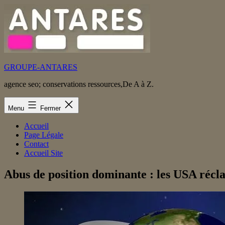
Aller
au
contenu
GROUPE-ANTARES
agence seo; conservations ressources,De A à Z.
Menu
Fermer
Accueil
Page Légale
Contact
Accueil Site
Abus de position dominante : les USA réc