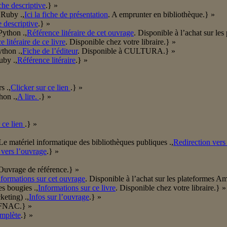
che descriptive
.} »
 Ruby .,
Ici la fiche de présentation
. A emprunter en bibliothèque.} »
he descriptive
.} »
ython .,
Référence litéraire de cet ouvrage
. Disponible à l’achat sur l
 litéraire de ce livre
. Disponible chez votre libraire.} »
thon .,
Fiche de l’éditeur
. Disponible à CULTURA.} »
uby .,
Référence litéraire
.} »
s .,
Clicker sur ce lien
.} »
hon .,
A lire.
.} »
 ce lien
.} »
/Le matériel informatique des bibliothèques publiques .,
Redirection vers
 vers l’ouvrage
.} »
 Ouvrage de référence.} »
nformations sur cet ouvrage
. Disponible à l’achat sur les plateformes 
s bougies .,
Informations sur ce livre
. Disponible chez votre libraire.} »
keting) .,
Infos sur l’ouvrage
.} »
a FNAC.} »
mplète
.} »