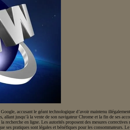
oogle, accusant le géant technologique d’avoir maintenu illégalement 
es, allant jusqu’à la vente de son navigateur Chrome et la fin de ses accor
a recherche en ligne. Les autorités proposent des mesures correctives m
 que ses pratiques sont légales et bénéfiques pour les consommateurs. Le 