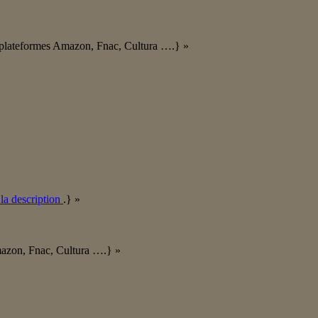
es plateformes Amazon, Fnac, Cultura ….} »
 la description
.} »
Amazon, Fnac, Cultura ….} »