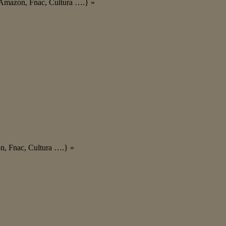
es Amazon, Fnac, Cultura ….} »
on, Fnac, Cultura ….} »