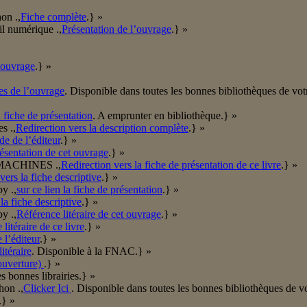
on .,
Fiche complète
.} »
l numérique .,
Présentation de l’ouvrage
.} »
’ouvrage
.} »
es de l’ouvrage
. Disponible dans toutes les bonnes bibliothèques de vo
 fiche de présentation
. A emprunter en bibliothèque.} »
s .,
Redirection vers la description complète
.} »
de de l’éditeur
.} »
résentation de cet ouvrage
.} »
in/MACHINES .,
Redirection vers la fiche de présentation de ce livre
.} »
vers la fiche descriptive
.} »
y .,
sur ce lien la fiche de présentation
.} »
 la fiche descriptive
.} »
y .,
Référence litéraire de cet ouvrage
.} »
litéraire de ce livre
.} »
 l’éditeur
.} »
itéraire
. Disponible à la FNAC.} »
ouverture)
.} »
s bonnes librairies.} »
hon .,
Clicker Ici
. Disponible dans toutes les bonnes bibliothèques de v
.} »