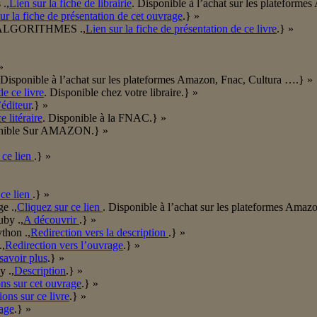
 .,
Lien sur la fiche de librairie
. Disponible à l’achat sur les plateform
ur la fiche de présentation de cet ouvrage
.} »
oin/ALGORITHMES .,
Lien sur la fiche de présentation de ce livre
.} »
»
 Disponible à l’achat sur les plateformes Amazon, Fnac, Cultura ….} »
de ce livre
. Disponible chez votre libraire.} »
’éditeur
.} »
 litéraire
. Disponible à la FNAC.} »
onible Sur AMAZON.} »
 ce lien
.} »
 ce lien
.} »
e .,
Cliquez sur ce lien
. Disponible à l’achat sur les plateformes Amaz
by .,
A découvrir
.} »
thon .,
Redirection vers la description
.} »
.,
Redirection vers l’ouvrage
.} »
savoir plus
.} »
y .,
Description
.} »
ns sur cet ouvrage
.} »
ions sur ce livre
.} »
rage
.} »