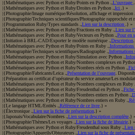
|{Mathématiques avec Python et Ruby/Points en Python .,
L’ouvrage
|{Mathématiques avec Python et Ruby/Droites en Python .,
Ici
.} »
|{Photographie/Image numérique/Résolution, affichage et impression .
|{Photographie/Techniques scientifiques/Photographie rapprochée et 
|{Programmation Ruby/Types standards .,
Lien sur la description
.} »
|{Mathématiques avec Python et Ruby/Fractions en Ruby .,
Lien sur l
|{Mathématiques avec Python et Ruby/Vecteurs en Python .,
Pour en s
|{Initiation à BRL-CAD/Exporter le modèle numérique .,
Description
.
|{Mathématiques avec Python et Ruby/Points en Ruby .,
Informations 
|{Photographie/Techniques scientifiques/Radiographie .,
Informations s
|{Mathématiques avec Python et Ruby/Simulation avec Python .,
Info
|{Mathématiques avec Python et Ruby/Nombres complexes en Python
|{Mathématiques avec Python et Ruby/Nombres réels en Python .,
Fic
|{Photographie/Fabricants/Leica .,
Présentation de l’ouvrage
. Disponib
|{Préparation au certificat d’opérateur du service amateur/Les modulati
|{Mathématiques avec Python et Ruby/Nombres complexes en Ruby .
|{Mathématiques avec Python et Ruby/Freudenthal en Python .,
Fiche
|{Mathématiques avec Python et Ruby/Nombres entiers en Python .,
D
|{Mathématiques avec Python et Ruby/Nombres entiers en Ruby .,
Réf
|{Le langage HTML/Entités .,
Référence de ce livre
.} »
|{Électronique .,
Lien sur la fiche de présentation
.} »
|{Japonais/Vocabulaire/Nombres .,
Lien sur la description complète
.} 
|{Photographie/Thèmes/Les voyages .,
Lien sur la fiche de librairie
.} 
|{Mathématiques avec Python et Ruby/Freudenthal sous Ruby .,
Lien 
|{Photographie/Appareils/Obturateurs .,
Lien sur la fiche de présentati