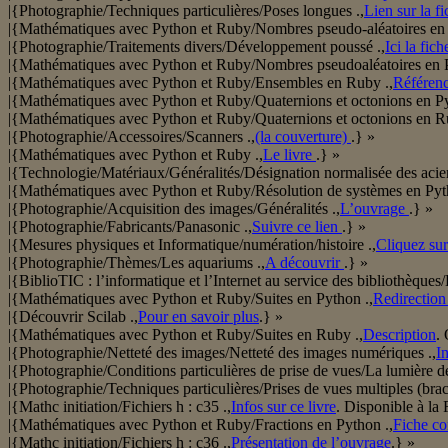
|{Photographie/Techniques particulières/Poses longues .,
Lien sur la fi
|{Mathématiques avec Python et Ruby/Nombres pseudo-aléatoires en
|{Photographie/Traitements divers/Développement poussé .,
Ici la fic
|{Mathématiques avec Python et Ruby/Nombres pseudoaléatoires en P
|{Mathématiques avec Python et Ruby/Ensembles en Ruby .,
Référence
|{Mathématiques avec Python et Ruby/Quaternions et octonions en Py
|{Mathématiques avec Python et Ruby/Quaternions et octonions en R
|{Photographie/Accessoires/Scanners .,
(la couverture)
.} »
|{Mathématiques avec Python et Ruby .,
Le livre
.} »
|{Technologie/Matériaux/Généralités/Désignation normalisée des acier
|{Mathématiques avec Python et Ruby/Résolution de systèmes en Pyt
|{Photographie/Acquisition des images/Généralités .,
L’ouvrage
.} »
|{Photographie/Fabricants/Panasonic .,
Suivre ce lien
.} »
|{Mesures physiques et Informatique/numération/histoire .,
Cliquez sur
|{Photographie/Thèmes/Les aquariums .,
A découvrir
.} »
|{BiblioTIC : l’informatique et l’Internet au service des bibliothèques
|{Mathématiques avec Python et Ruby/Suites en Python .,
Redirection
|{Découvrir Scilab .,
Pour en savoir plus
.} »
|{Mathématiques avec Python et Ruby/Suites en Ruby .,
Description
.
|{Photographie/Netteté des images/Netteté des images numériques .,
I
|{Photographie/Conditions particulières de prise de vues/La lumière de
|{Photographie/Techniques particulières/Prises de vues multiples (brac
|{Mathc initiation/Fichiers h : c35 .,
Infos sur ce livre
. Disponible à l
|{Mathématiques avec Python et Ruby/Fractions en Python .,
Fiche co
|{Mathc initiation/Fichiers h : c36 .,
Présentation de l’ouvrage
.} »