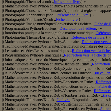
|{Photographie/Thèmes/La nuit .,
Infos sur ce livre
.} »
|{Mathématiques avec Python et Ruby/Triplets pythagoriciens en Pyth
|{Photographie/Conseils aux débutants/Apprendre à régler son apparei
|{Photographie/Fabricants/Epson .,
Présentation du livre
.} »
|{Photographie/Fabricants/Ricoh .,
Fiche du livre
.} »
|{Photographie/Image numérique/Conversion des fichiers .,
Fiche de l
|{Programmation Python/Booléens .,
Description de l’éditeur
.} »
|{Introduction pratique à la cartographie marine numérique .,
Référenc
|{Photographie/Thèmes/Les feux d’artifice .,
Référence de ce livre
.} »
|{Mathématiques avec Python et Ruby/Sommaire .,
Redirection vers la
|{Technologie/Matériaux/Généralités/Désignation normalisée des fonte
|{Les suites et séries/Les suites numériques .,
Redirection vers la fiche 
|{Programmation Python/Numériques .,
Redirection vers la fiche de p
|{Informatique et Sciences du Numérique au lycée : un pas plus lo
|{Mathématiques avec Python et Ruby/Droites en Ruby .,
Redirection 
|{Mathématiques avec Python et Ruby/Systèmes congruentiels en Rub
|{À la découverte d’Unicode/Autres lectures sur Unicode .,
sur ce lien
|{Mathématiques avec Python et Ruby/Résolution de systèmes en Rub
|{Mathématiques avec Python et Ruby/Fonctions en Ruby .,
Référence 
|{Mathématiques avec Python et Ruby/Fonctions en Python .,
Fiche de
|{Mathématiques avec Python et Ruby/Vecteurs en Ruby .,
Référence l
|{Mathématiques avec Python et Ruby/Nombres réels en Ruby .,
(la c
|{Photographie/Fabricants/Kodak .,
Le livre
. Disponible dans toutes le
|{Mathématiques avec Python et Ruby/Systèmes congruentiels en Pyt
|{Mathématiques avec Python et Ruby/Ensembles en Python .,
A lire.