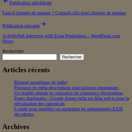
Navigation
Publication précédente
de
Faut-il changer de marque ? Conseils clés pour changer de marque
l’article
Publication suivante
ActivityPub Interview with Evan Prodromou – WordPress.com
News
Rechercher
Rechercher
Articles récents
Résumé numérique de juillet
Pourquoi les méta descriptions sont toujours importantes
Un doublé stimule la croissance du commerce électronique
Pages dupliquées : Google donne enfin un délai précis pour la
réévaluation des canonicals
6 outils pour modifier ou supprimer les métadonnées EXIF
des photos
Archives