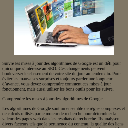
Suivre les mises à jour des algorithmes de Google est un défi pour
quiconque s’intéresse au SEO. Ces changements peuvent
bouleverser le classement de votre site du jour au lendemain. Pour
éviter les mauvaises surprises et toujours garder une longueur
d’avance, vous devez comprendre comment ces mises à jour
fonctionnent, mais aussi utiliser les bons outils pour les suivre.
Comprendre les mises à jour des algorithmes de Google
Les algorithmes de Google sont un ensemble de règles complexes et
de calculs utilisés par le moteur de recherche pour déterminer la
valeur des pages web dans les résultats de recherche. Ils analysent
divers facteurs tels que la pertinence du contenu, la qualité des liens