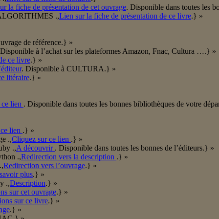
ur la fiche de présentation de cet ouvrage
. Disponible dans toutes les bo
oin/ALGORITHMES .,
Lien sur la fiche de présentation de ce livre
.} »
Ouvrage de référence.} »
 Disponible à l’achat sur les plateformes Amazon, Fnac, Cultura ….} »
de ce livre
.} »
’éditeur
. Disponible à CULTURA.} »
 litéraire
.} »
 ce lien
. Disponible dans toutes les bonnes bibliothèques de votre dépa
 ce lien
.} »
e .,
Cliquez sur ce lien
.} »
by .,
A découvrir
. Disponible dans toutes les bonnes de l’éditeurs.} »
thon .,
Redirection vers la description
.} »
.,
Redirection vers l’ouvrage
.} »
savoir plus
.} »
y .,
Description
.} »
ns sur cet ouvrage
.} »
ions sur ce livre
.} »
rage
.} »
FNAC.} »