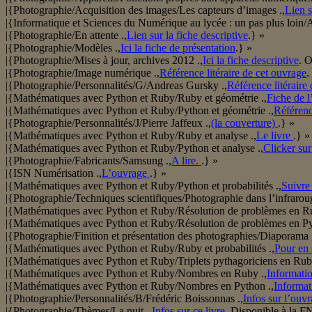
|{Photographie/Acquisition des images/Les capteurs d’images .,
Lien s
|{Informatique et Sciences du Numérique au lycée : un pas plus l
|{Photographie/En attente .,
Lien sur la fiche descriptive
.} »
|{Photographie/Modèles .,
Ici la fiche de présentation
.} »
|{Photographie/Mises à jour, archives 2012 .,
Ici la fiche descriptive
. 
|{Photographie/Image numérique .,
Référence litéraire de cet ouvrage
.
|{Photographie/Personnalités/G/Andreas Gursky .,
Référence litéraire 
|{Mathématiques avec Python et Ruby/Ruby et géométrie .,
Fiche de l
|{Mathématiques avec Python et Ruby/Python et géométrie .,
Référence
|{Photographie/Personnalités/J/Pierre Jaffeux .,
(la couverture)
.} »
|{Mathématiques avec Python et Ruby/Ruby et analyse .,
Le livre
.} »
|{Mathématiques avec Python et Ruby/Python et analyse .,
Clicker sur
|{Photographie/Fabricants/Samsung .,
A lire.
.} »
|{ISN Numérisation .,
L’ouvrage
.} »
|{Mathématiques avec Python et Ruby/Python et probabilités .,
Suivre
|{Photographie/Techniques scientifiques/Photographie dans l’infraroug
|{Mathématiques avec Python et Ruby/Résolution de problèmes en Ru
|{Mathématiques avec Python et Ruby/Résolution de problèmes en Py
|{Photographie/Finition et présentation des photographies/Diaporama 
|{Mathématiques avec Python et Ruby/Ruby et probabilités .,
Pour en 
|{Mathématiques avec Python et Ruby/Triplets pythagoriciens en Rub
|{Mathématiques avec Python et Ruby/Nombres en Ruby .,
Informatio
|{Mathématiques avec Python et Ruby/Nombres en Python .,
Informat
|{Photographie/Personnalités/B/Frédéric Boissonnas .,
Infos sur l’ouv
|{Photographie/Thèmes/La nuit .,
Infos sur ce livre
. Disponible à la 