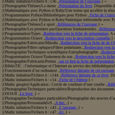
|{Mathc initiation/Fichiers h : c36 .,
Présentation de l’ouvrage
.} »
|{Photographie/Thèmes/La danse .,
Présentation du livre
. Disponible d
|{Mathématiques avec Python et Ruby/Une tortue qui accélère la résol
|{Programmation Python/Bibliothèques pour Python .,
Fiche de l’ouv
|{Mathématiques avec Python et Ruby/Statistique inférentielle avec Py
|{Photographie/Thèmes/Le sport .,
Références de l’ouvrage
.} »
|{Photographie/Les premiers pas/Questions fondamentales .,
Référence
|{Programmation/Types .,
Redirection vers la fiche de présentation
. A 
|{Programmation Octave .,
Redirection vers la description complète
.} 
|{Photographie/Fabricants/Minolta .,
Redirection vers la fiche de de l’é
|{Photographie/Filtres optiques/Filtres polarisants .,
Redirection vers la
|{Photographie/Techniques scientifiques/Astrophotographie .,
Redirect
|{Programmation Octave/Traitement du son .,
Redirection vers la fiche
|{Photographie/Fabricants/Pentax .,
sur ce lien la fiche de présentation
|{BiblioTIC : l’informatique et l’Internet au service des bibliothèques/
|{Fonctionnement d’un ordinateur .,
Référence litéraire de cet ouvrage
|{Mathc initiation/Fichiers h : c144 .,
Référence litéraire de ce livre
. Di
|{Mathc initiation/Fichiers h : c14 .,
Fiche de l’éditeur
.} »
|{Mathc gnuplot/Application : Cercle de courbure d’une courbe .,
Réfé
|{Photographie/Techniques particulières/Reproduction des documents 
|{DOS/If .,
Le livre
.} »
|{Photographie/Techniques particulières/Photographie des œuvres d’art
|{Photographie/Personnalités/S .,
A lire.
.} »
|{Mathc initiation/Fichiers h : c43 .,
L’ouvrage
.} »
|{Mathc initiation/Fichiers h : c47 .,
Ici
.} »