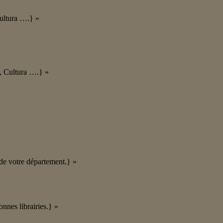
Cultura ….} »
c, Cultura ….} »
 de votre département.} »
onnes librairies.} »