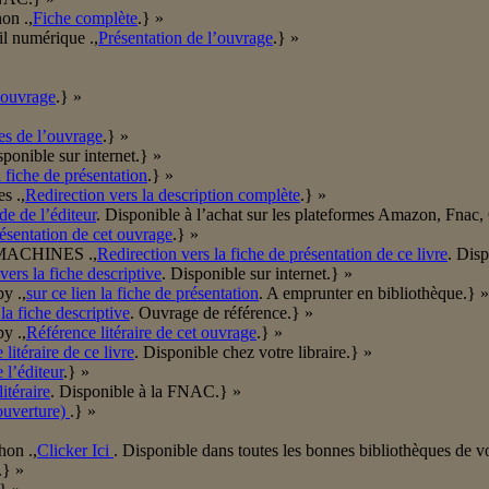
on .,
Fiche complète
.} »
l numérique .,
Présentation de l’ouvrage
.} »
’ouvrage
.} »
es de l’ouvrage
.} »
sponible sur internet.} »
 fiche de présentation
.} »
s .,
Redirection vers la description complète
.} »
de de l’éditeur
. Disponible à l’achat sur les plateformes Amazon, Fnac,
résentation de cet ouvrage
.} »
in/MACHINES .,
Redirection vers la fiche de présentation de ce livre
. Dis
vers la fiche descriptive
. Disponible sur internet.} »
y .,
sur ce lien la fiche de présentation
. A emprunter en bibliothèque.} »
 la fiche descriptive
. Ouvrage de référence.} »
y .,
Référence litéraire de cet ouvrage
.} »
litéraire de ce livre
. Disponible chez votre libraire.} »
 l’éditeur
.} »
itéraire
. Disponible à la FNAC.} »
ouverture)
.} »
hon .,
Clicker Ici
. Disponible dans toutes les bonnes bibliothèques de v
.} »