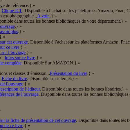
.} »
ge de référence.} »
,
Clique ICI
. Disponible à l’achat sur les plateformes Amazon, Fnac, 
macrophotographie .,
A voir
.} »
ponible dans toutes les bonnes bibliothèques de votre département.} »
’ouvrage
.} »
avoir plus
.} »
} »
sur cet ouvrage
. Disponible à l’achat sur les plateformes Amazon, Fna
ur ce livre
.} »
s sur l’ouvrage
.} »
 .,
Infos sur ce livre
.} »
he complète
. Disponible Sur AMAZON.} »
ons et classes d’émission .,
Présentation du livre
.} »
,
Fiche du livre
. Disponible sur internet.} »
 de l’ouvrage
.} »
escription de l’éditeur
. Disponible dans toutes les bonnes librairies.} »
érences de l’ouvrage
. Disponible dans toutes les bonnes bibliothèques
»
»
sur la fiche de présentation de cet ouvrage
. Disponible dans toutes les b
on de ce livre
.} »