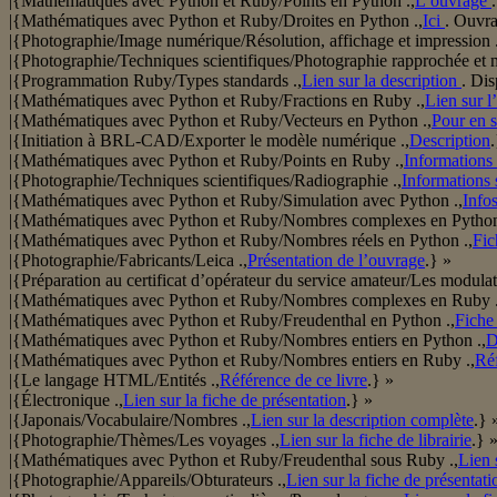
|{Mathématiques avec Python et Ruby/Points en Python .,
L’ouvrage
|{Mathématiques avec Python et Ruby/Droites en Python .,
Ici
. Ouvra
|{Photographie/Image numérique/Résolution, affichage et impression .
|{Photographie/Techniques scientifiques/Photographie rapprochée et 
|{Programmation Ruby/Types standards .,
Lien sur la description
. Dis
|{Mathématiques avec Python et Ruby/Fractions en Ruby .,
Lien sur l
|{Mathématiques avec Python et Ruby/Vecteurs en Python .,
Pour en s
|{Initiation à BRL-CAD/Exporter le modèle numérique .,
Description
.
|{Mathématiques avec Python et Ruby/Points en Ruby .,
Informations 
|{Photographie/Techniques scientifiques/Radiographie .,
Informations s
|{Mathématiques avec Python et Ruby/Simulation avec Python .,
Info
|{Mathématiques avec Python et Ruby/Nombres complexes en Python
|{Mathématiques avec Python et Ruby/Nombres réels en Python .,
Fic
|{Photographie/Fabricants/Leica .,
Présentation de l’ouvrage
.} »
|{Préparation au certificat d’opérateur du service amateur/Les modulati
|{Mathématiques avec Python et Ruby/Nombres complexes en Ruby .
|{Mathématiques avec Python et Ruby/Freudenthal en Python .,
Fiche
|{Mathématiques avec Python et Ruby/Nombres entiers en Python .,
D
|{Mathématiques avec Python et Ruby/Nombres entiers en Ruby .,
Réf
|{Le langage HTML/Entités .,
Référence de ce livre
.} »
|{Électronique .,
Lien sur la fiche de présentation
.} »
|{Japonais/Vocabulaire/Nombres .,
Lien sur la description complète
.} 
|{Photographie/Thèmes/Les voyages .,
Lien sur la fiche de librairie
.} 
|{Mathématiques avec Python et Ruby/Freudenthal sous Ruby .,
Lien 
|{Photographie/Appareils/Obturateurs .,
Lien sur la fiche de présentati