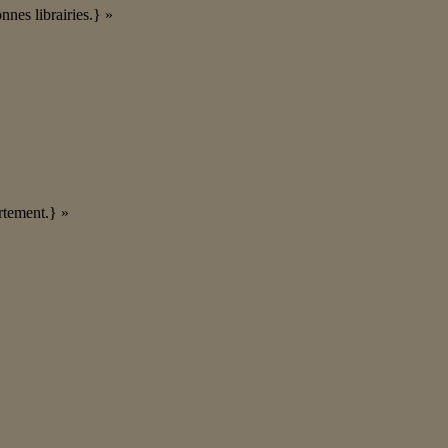
nnes librairies.} »
rtement.} »