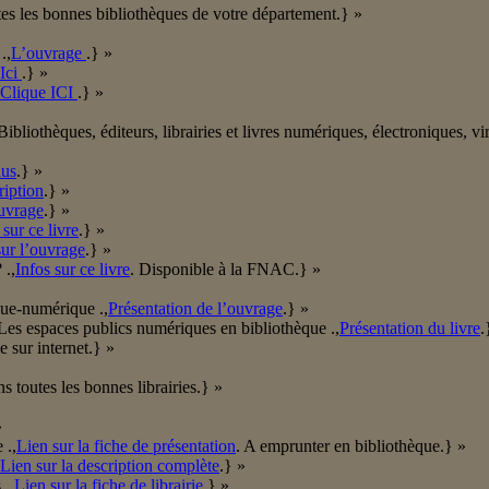
tes les bonnes bibliothèques de votre département.} »
.,
L’ouvrage
.} »
Ici
.} »
Clique ICI
.} »
ibliothèques, éditeurs, librairies et livres numériques, électroniques, vir
lus
.} »
ription
.} »
ouvrage
.} »
sur ce livre
.} »
sur l’ouvrage
.} »
 .,
Infos sur ce livre
. Disponible à la FNAC.} »
que-numérique .,
Présentation de l’ouvrage
.} »
s/Les espaces publics numériques en bibliothèque .,
Présentation du livre
.
e sur internet.} »
s toutes les bonnes librairies.} »
»
 .,
Lien sur la fiche de présentation
. A emprunter en bibliothèque.} »
Lien sur la description complète
.} »
 .,
Lien sur la fiche de librairie
.} »