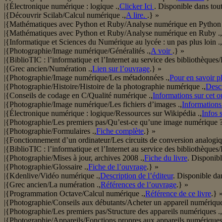
|{Électronique numérique : logique .,
Clicker Ici
. Disponible dans tou
|{Découvrir Scilab/Calcul numérique .,
A lire.
.} »
|{Mathématiques avec Python et Ruby/Analyse numérique en Python 
|{Mathématiques avec Python et Ruby/Analyse numérique en Ruby .,
|{Informatique et Sciences du Numérique au lycée : un pas plus loin .,
|{Photographie/Image numérique/Généralités .,
A voir
.} »
|{BiblioTIC : l’informatique et l’Internet au service des bibliothèques/B
|{Grec ancien/Numération .,
Lien sur l’ouvrage
.} »
|{Photographie/Image numérique/Les métadonnées .,
Pour en savoir p
|{Photographie/Histoire/Histoire de la photographie numérique .,
Desc
|{Conseils de codage en C/Qualité numérique .,
Informations sur cet 
|{Photographie/Image numérique/Les fichiers d’images .,
Informations 
|{Électronique numérique : logique/Ressources sur Wikipédia .,
Infos 
|{Photographie/Les premiers pas/Qu’est-ce qu’une image numérique ?
|{Photographie/Formulaires .,
Fiche complète
.} »
|{Fonctionnement d’un ordinateur/Les circuits de conversion analogi
|{BiblioTIC : l’informatique et l’Internet au service des bibliothèque
|{Photographie/Mises à jour, archives 2008 .,
Fiche du livre
. Disponibl
|{Photographie/Glossaire .,
Fiche de l’ouvrage
.} »
|{Kdenlive/Vidéo numérique .,
Description de l’éditeur
. Disponible dan
|{Grec ancien/La numération .,
Références de l’ouvrage
.} »
|{Programmation Octave/Calcul numérique .,
Référence de ce livre
.} 
|{Photographie/Conseils aux débutants/Acheter un appareil numérique
|{Photographie/Les premiers pas/Structure des appareils numériques .,
|{Photographie/Appareils/Fonctions propres aux appareils numériques