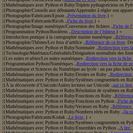
|{Mathématiques avec Python et Ruby/Triplets pythagoriciens en Pyth
|{Photographie/Conseils aux débutants/Apprendre à régler son apparei
|{Photographie/Fabricants/Epson .,
Présentation du livre
.} »
|{Photographie/Fabricants/Ricoh .,
Fiche du livre
.} »
|{Photographie/Image numérique/Conversion des fichiers .,
Fiche de l
|{Programmation Python/Booléens .,
Description de l’éditeur
.} »
|{Introduction pratique à la cartographie marine numérique .,
Référenc
|{Photographie/Thèmes/Les feux d’artifice .,
Référence de ce livre
. Di
|{Mathématiques avec Python et Ruby/Sommaire .,
Redirection vers la
|{Technologie/Matériaux/Généralités/Désignation normalisée des fonte
|{Les suites et séries/Les suites numériques .,
Redirection vers la fiche 
|{Programmation Python/Numériques .,
Redirection vers la fiche de p
|{Informatique et Sciences du Numérique au lycée : un pas plus lo
|{Mathématiques avec Python et Ruby/Droites en Ruby .,
Redirection 
|{Mathématiques avec Python et Ruby/Systèmes congruentiels en Rub
|{À la découverte d’Unicode/Autres lectures sur Unicode .,
sur ce lien
|{Mathématiques avec Python et Ruby/Résolution de systèmes en Rub
|{Mathématiques avec Python et Ruby/Fonctions en Ruby .,
Référence 
|{Mathématiques avec Python et Ruby/Fonctions en Python .,
Fiche de
|{Mathématiques avec Python et Ruby/Vecteurs en Ruby .,
Référence l
|{Mathématiques avec Python et Ruby/Nombres réels en Ruby .,
(la c
|{Photographie/Fabricants/Kodak .,
Le livre
.} »
|{Mathématiques avec Python et Ruby/Systèmes congruentiels en Pyt
|{Mathématiques avec Python et Ruby/Ensembles en Python .,
A lire.