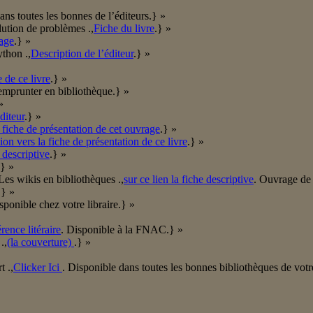
ans toutes les bonnes de l’éditeurs.} »
ution de problèmes .,
Fiche du livre
.} »
rage
.} »
thon .,
Description de l’éditeur
.} »
 de ce livre
.} »
emprunter en bibliothèque.} »
»
diteur
.} »
 fiche de présentation de cet ouvrage
.} »
ion vers la fiche de présentation de ce livre
.} »
 descriptive
.} »
.} »
Les wikis en bibliothèques .,
sur ce lien la fiche descriptive
. Ouvrage de 
.} »
sponible chez votre libraire.} »
rence litéraire
. Disponible à la FNAC.} »
.,
(la couverture)
.} »
 .,
Clicker Ici
. Disponible dans toutes les bonnes bibliothèques de vot