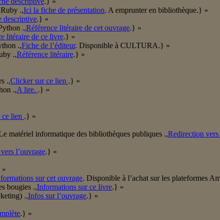
che descriptive
.} »
 Ruby .,
Ici la fiche de présentation
. A emprunter en bibliothèque.} »
he descriptive
.} »
ython .,
Référence litéraire de cet ouvrage
.} »
 litéraire de ce livre
.} »
thon .,
Fiche de l’éditeur
. Disponible à CULTURA.} »
uby .,
Référence litéraire
.} »
s .,
Clicker sur ce lien
.} »
hon .,
A lire.
.} »
 ce lien
.} »
/Le matériel informatique des bibliothèques publiques .,
Redirection vers
 vers l’ouvrage
.} »
 »
nformations sur cet ouvrage
. Disponible à l’achat sur les plateformes 
s bougies .,
Informations sur ce livre
.} »
keting) .,
Infos sur l’ouvrage
.} »
mplète
.} »