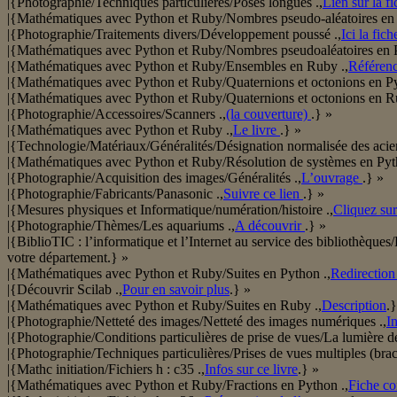
|{Photographie/Techniques particulières/Poses longues .,
Lien sur la fi
|{Mathématiques avec Python et Ruby/Nombres pseudo-aléatoires en
|{Photographie/Traitements divers/Développement poussé .,
Ici la fic
|{Mathématiques avec Python et Ruby/Nombres pseudoaléatoires en P
|{Mathématiques avec Python et Ruby/Ensembles en Ruby .,
Référence
|{Mathématiques avec Python et Ruby/Quaternions et octonions en Py
|{Mathématiques avec Python et Ruby/Quaternions et octonions en R
|{Photographie/Accessoires/Scanners .,
(la couverture)
.} »
|{Mathématiques avec Python et Ruby .,
Le livre
.} »
|{Technologie/Matériaux/Généralités/Désignation normalisée des acier
|{Mathématiques avec Python et Ruby/Résolution de systèmes en Pyt
|{Photographie/Acquisition des images/Généralités .,
L’ouvrage
.} »
|{Photographie/Fabricants/Panasonic .,
Suivre ce lien
.} »
|{Mesures physiques et Informatique/numération/histoire .,
Cliquez sur
|{Photographie/Thèmes/Les aquariums .,
A découvrir
.} »
|{BiblioTIC : l’informatique et l’Internet au service des bibliothèques
votre département.} »
|{Mathématiques avec Python et Ruby/Suites en Python .,
Redirection
|{Découvrir Scilab .,
Pour en savoir plus
.} »
|{Mathématiques avec Python et Ruby/Suites en Ruby .,
Description
.}
|{Photographie/Netteté des images/Netteté des images numériques .,
I
|{Photographie/Conditions particulières de prise de vues/La lumière de
|{Photographie/Techniques particulières/Prises de vues multiples (brac
|{Mathc initiation/Fichiers h : c35 .,
Infos sur ce livre
.} »
|{Mathématiques avec Python et Ruby/Fractions en Python .,
Fiche co