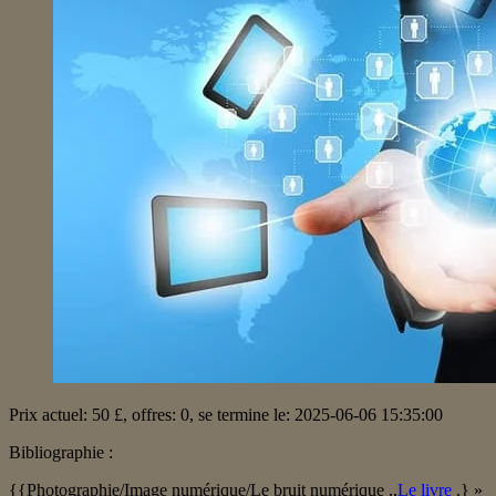
Prix ​​actuel: 50 £, offres: 0, se termine le: 2025-06-06 15:35:00
Bibliographie :
{{Photographie/Image numérique/Le bruit numérique .,
Le livre
.} »