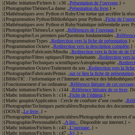
|{Mathc initiation/Fichiers h : c36 .,
Présentation de l’ouvrage
.} »
|{Photographie/Thèmes/La danse .,
Présentation du livre
.} »
|{Mathématiques avec Python et Ruby/Une tortue qui accélère la résol
|{Programmation Python/Bibliothèques pour Python .,
Fiche de l’ouv
|{Mathématiques avec Python et Ruby/Statistique inférentielle avec Py
|{Photographie/Thèmes/Le sport .,
Références de l’ouvrage
.} »
|{Photographie/Les premiers pas/Questions fondamentales .,
Référence
|{Programmation/Types .,
Redirection vers la fiche de présentation
.} »
|{Programmation Octave .,
Redirection vers la description complète
.} 
|{Photographie/Fabricants/Minolta .,
Redirection vers la fiche de de l’é
|{Photographie/Filtres optiques/Filtres polarisants .,
Redirection vers la
|{Photographie/Techniques scientifiques/Astrophotographie .,
Redirect
|{Programmation Octave/Traitement du son .,
Redirection vers la fiche
|{Photographie/Fabricants/Pentax .,
sur ce lien la fiche de présentation
|{BiblioTIC : l’informatique et l’Internet au service des bibliothèques/
|{Fonctionnement d’un ordinateur .,
Référence litéraire de cet ouvrage
|{Mathc initiation/Fichiers h : c144 .,
Référence litéraire de ce livre
. Di
|{Mathc initiation/Fichiers h : c14 .,
Fiche de l’éditeur
.} »
|{Mathc gnuplot/Application : Cercle de courbure d’une courbe .,
Réfé
|{Photographie/Techniques particulières/Reproduction des documents 
|{DOS/If .,
Le livre
.} »
|{Photographie/Techniques particulières/Photographie des œuvres d’art
|{Photographie/Personnalités/S .,
A lire.
. Disponible sur internet.} »
|{Mathc initiation/Fichiers h : c43 .,
L’ouvrage
.} »
|{Mathc initiation/Fichiers h : c47 .,
Ici
.} »