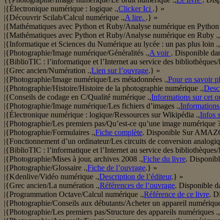
|{Électronique numérique : logique .,
Clicker Ici
.} »
|{Découvrir Scilab/Calcul numérique .,
A lire.
.} »
|{Mathématiques avec Python et Ruby/Analyse numérique en Python 
|{Mathématiques avec Python et Ruby/Analyse numérique en Ruby .,
|{Informatique et Sciences du Numérique au lycée : un pas plus loin .,
|{Photographie/Image numérique/Généralités .,
A voir
. Disponible dan
|{BiblioTIC : l’informatique et l’Internet au service des bibliothèques/B
|{Grec ancien/Numération .,
Lien sur l’ouvrage
.} »
|{Photographie/Image numérique/Les métadonnées .,
Pour en savoir p
|{Photographie/Histoire/Histoire de la photographie numérique .,
Desc
|{Conseils de codage en C/Qualité numérique .,
Informations sur cet 
|{Photographie/Image numérique/Les fichiers d’images .,
Informations 
|{Électronique numérique : logique/Ressources sur Wikipédia .,
Infos 
|{Photographie/Les premiers pas/Qu’est-ce qu’une image numérique ?
|{Photographie/Formulaires .,
Fiche complète
. Disponible Sur AMAZ
|{Fonctionnement d’un ordinateur/Les circuits de conversion analogi
|{BiblioTIC : l’informatique et l’Internet au service des bibliothèque
|{Photographie/Mises à jour, archives 2008 .,
Fiche du livre
. Disponibl
|{Photographie/Glossaire .,
Fiche de l’ouvrage
.} »
|{Kdenlive/Vidéo numérique .,
Description de l’éditeur
.} »
|{Grec ancien/La numération .,
Références de l’ouvrage
. Disponible d
|{Programmation Octave/Calcul numérique .,
Référence de ce livre
. D
|{Photographie/Conseils aux débutants/Acheter un appareil numérique
|{Photographie/Les premiers pas/Structure des appareils numériques .,