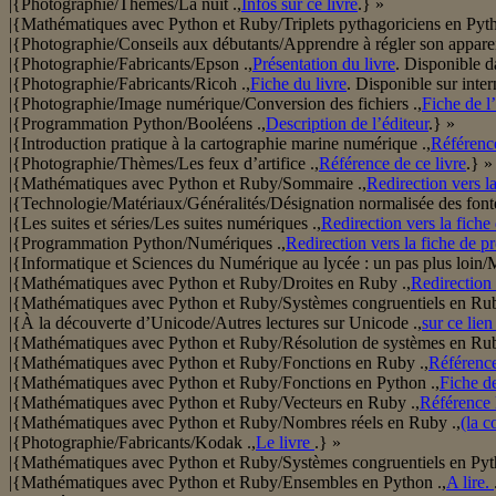
|{Photographie/Thèmes/La nuit .,
Infos sur ce livre
.} »
|{Mathématiques avec Python et Ruby/Triplets pythagoriciens en Pyth
|{Photographie/Conseils aux débutants/Apprendre à régler son apparei
|{Photographie/Fabricants/Epson .,
Présentation du livre
. Disponible d
|{Photographie/Fabricants/Ricoh .,
Fiche du livre
. Disponible sur inter
|{Photographie/Image numérique/Conversion des fichiers .,
Fiche de l
|{Programmation Python/Booléens .,
Description de l’éditeur
.} »
|{Introduction pratique à la cartographie marine numérique .,
Référenc
|{Photographie/Thèmes/Les feux d’artifice .,
Référence de ce livre
.} »
|{Mathématiques avec Python et Ruby/Sommaire .,
Redirection vers la
|{Technologie/Matériaux/Généralités/Désignation normalisée des fonte
|{Les suites et séries/Les suites numériques .,
Redirection vers la fiche 
|{Programmation Python/Numériques .,
Redirection vers la fiche de p
|{Informatique et Sciences du Numérique au lycée : un pas plus lo
|{Mathématiques avec Python et Ruby/Droites en Ruby .,
Redirection 
|{Mathématiques avec Python et Ruby/Systèmes congruentiels en Rub
|{À la découverte d’Unicode/Autres lectures sur Unicode .,
sur ce lien
|{Mathématiques avec Python et Ruby/Résolution de systèmes en Rub
|{Mathématiques avec Python et Ruby/Fonctions en Ruby .,
Référence 
|{Mathématiques avec Python et Ruby/Fonctions en Python .,
Fiche de
|{Mathématiques avec Python et Ruby/Vecteurs en Ruby .,
Référence l
|{Mathématiques avec Python et Ruby/Nombres réels en Ruby .,
(la c
|{Photographie/Fabricants/Kodak .,
Le livre
.} »
|{Mathématiques avec Python et Ruby/Systèmes congruentiels en Pyt
|{Mathématiques avec Python et Ruby/Ensembles en Python .,
A lire.