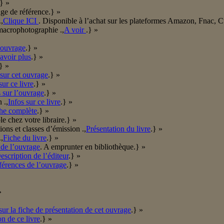
.} »
ge de référence.} »
,
Clique ICI
. Disponible à l’achat sur les plateformes Amazon, Fnac, 
macrophotographie .,
A voir
.} »
’ouvrage
.} »
avoir plus
.} »
} »
sur cet ouvrage
.} »
ur ce livre
.} »
s sur l’ouvrage
.} »
 .,
Infos sur ce livre
.} »
he complète
.} »
le chez votre libraire.} »
ons et classes d’émission .,
Présentation du livre
.} »
,
Fiche du livre
.} »
 de l’ouvrage
. A emprunter en bibliothèque.} »
escription de l’éditeur
.} »
érences de l’ouvrage
.} »
»
»
sur la fiche de présentation de cet ouvrage
.} »
on de ce livre
.} »