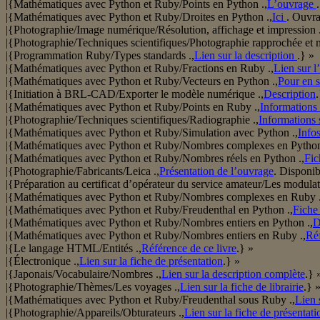
|{Mathématiques avec Python et Ruby/Points en Python .,
L’ouvrage
|{Mathématiques avec Python et Ruby/Droites en Python .,
Ici
. Ouvra
|{Photographie/Image numérique/Résolution, affichage et impression .
|{Photographie/Techniques scientifiques/Photographie rapprochée et 
|{Programmation Ruby/Types standards .,
Lien sur la description
.} »
|{Mathématiques avec Python et Ruby/Fractions en Ruby .,
Lien sur l
|{Mathématiques avec Python et Ruby/Vecteurs en Python .,
Pour en s
|{Initiation à BRL-CAD/Exporter le modèle numérique .,
Description
.
|{Mathématiques avec Python et Ruby/Points en Ruby .,
Informations 
|{Photographie/Techniques scientifiques/Radiographie .,
Informations s
|{Mathématiques avec Python et Ruby/Simulation avec Python .,
Info
|{Mathématiques avec Python et Ruby/Nombres complexes en Python
|{Mathématiques avec Python et Ruby/Nombres réels en Python .,
Fic
|{Photographie/Fabricants/Leica .,
Présentation de l’ouvrage
. Disponib
|{Préparation au certificat d’opérateur du service amateur/Les modulati
|{Mathématiques avec Python et Ruby/Nombres complexes en Ruby .
|{Mathématiques avec Python et Ruby/Freudenthal en Python .,
Fiche
|{Mathématiques avec Python et Ruby/Nombres entiers en Python .,
D
|{Mathématiques avec Python et Ruby/Nombres entiers en Ruby .,
Réf
|{Le langage HTML/Entités .,
Référence de ce livre
.} »
|{Électronique .,
Lien sur la fiche de présentation
.} »
|{Japonais/Vocabulaire/Nombres .,
Lien sur la description complète
.} 
|{Photographie/Thèmes/Les voyages .,
Lien sur la fiche de librairie
.} 
|{Mathématiques avec Python et Ruby/Freudenthal sous Ruby .,
Lien 
|{Photographie/Appareils/Obturateurs .,
Lien sur la fiche de présentati