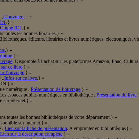
.,
L’ouvrage
.} »
Ici
.} »
Clique ICI
.} »
s toutes les bonnes librairies.} »
ibliothèques, éditeurs, librairies et livres numériques, électroniques, vir
lus
.} »
ription
.} »
ouvrage
. Disponible à l’achat sur les plateformes Amazon, Fnac, Cultur
sur ce livre
.} »
sur l’ouvrage
.} »
 .,
Infos sur ce livre
.} »
ON.} »
que-numérique .,
Présentation de l’ouvrage
.} »
s/Les espaces publics numériques en bibliothèque .,
Présentation du livre
.
e sur internet.} »
ans toutes les bonnes bibliothèques de votre département.} »
isponible sur internet.} »
 .,
Lien sur la fiche de présentation
. A emprunter en bibliothèque.} »
Lien sur la description complète
.} »