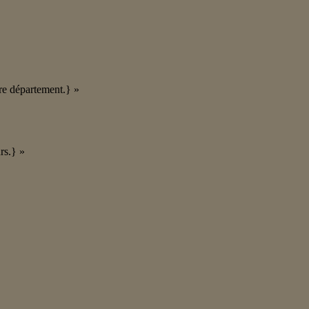
tre département.} »
rs.} »