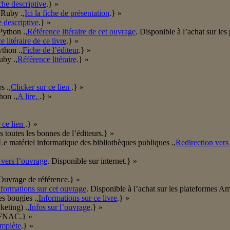
che descriptive
.} »
 Ruby .,
Ici la fiche de présentation
.} »
he descriptive
.} »
ython .,
Référence litéraire de cet ouvrage
. Disponible à l’achat sur l
 litéraire de ce livre
.} »
thon .,
Fiche de l’éditeur
.} »
uby .,
Référence litéraire
.} »
s .,
Clicker sur ce lien
.} »
hon .,
A lire.
.} »
 ce lien
.} »
s toutes les bonnes de l’éditeurs.} »
/Le matériel informatique des bibliothèques publiques .,
Redirection vers
 vers l’ouvrage
. Disponible sur internet.} »
 Ouvrage de référence.} »
nformations sur cet ouvrage
. Disponible à l’achat sur les plateformes 
s bougies .,
Informations sur ce livre
.} »
keting) .,
Infos sur l’ouvrage
.} »
a FNAC.} »
mplète
.} »