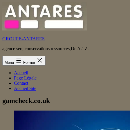
Aller
au
contenu
GROUPE-ANTARES
agence seo; conservations ressources,De A à Z.
Menu
Fermer
Accueil
Page Légale
Contact
Accueil Site
gamcheck.co.uk