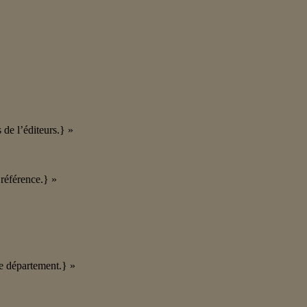
 de l’éditeurs.} »
référence.} »
re département.} »