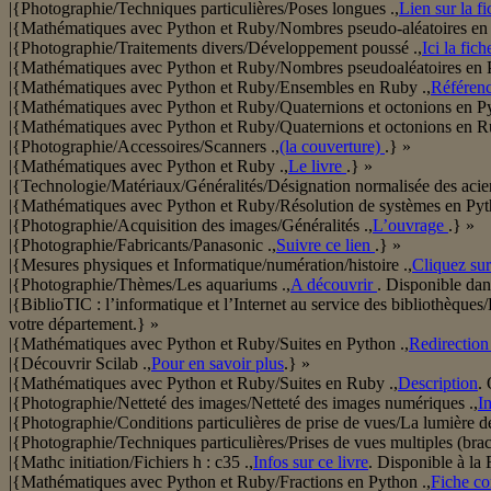
|{Photographie/Techniques particulières/Poses longues .,
Lien sur la fi
|{Mathématiques avec Python et Ruby/Nombres pseudo-aléatoires en
|{Photographie/Traitements divers/Développement poussé .,
Ici la fic
|{Mathématiques avec Python et Ruby/Nombres pseudoaléatoires en P
|{Mathématiques avec Python et Ruby/Ensembles en Ruby .,
Référence
|{Mathématiques avec Python et Ruby/Quaternions et octonions en Py
|{Mathématiques avec Python et Ruby/Quaternions et octonions en R
|{Photographie/Accessoires/Scanners .,
(la couverture)
.} »
|{Mathématiques avec Python et Ruby .,
Le livre
.} »
|{Technologie/Matériaux/Généralités/Désignation normalisée des acier
|{Mathématiques avec Python et Ruby/Résolution de systèmes en Pyt
|{Photographie/Acquisition des images/Généralités .,
L’ouvrage
.} »
|{Photographie/Fabricants/Panasonic .,
Suivre ce lien
.} »
|{Mesures physiques et Informatique/numération/histoire .,
Cliquez sur
|{Photographie/Thèmes/Les aquariums .,
A découvrir
. Disponible dan
|{BiblioTIC : l’informatique et l’Internet au service des bibliothèques
votre département.} »
|{Mathématiques avec Python et Ruby/Suites en Python .,
Redirection
|{Découvrir Scilab .,
Pour en savoir plus
.} »
|{Mathématiques avec Python et Ruby/Suites en Ruby .,
Description
.
|{Photographie/Netteté des images/Netteté des images numériques .,
I
|{Photographie/Conditions particulières de prise de vues/La lumière de
|{Photographie/Techniques particulières/Prises de vues multiples (brac
|{Mathc initiation/Fichiers h : c35 .,
Infos sur ce livre
. Disponible à l
|{Mathématiques avec Python et Ruby/Fractions en Python .,
Fiche co