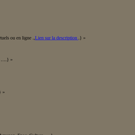
tuels ou en ligne .,
Lien sur la description
.} »
a ….} »
} »