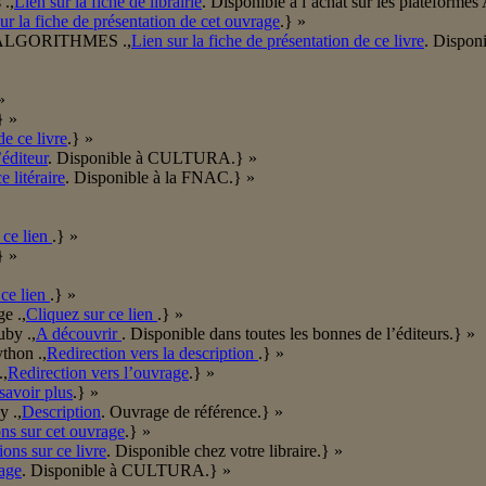
 .,
Lien sur la fiche de librairie
. Disponible à l’achat sur les plateform
ur la fiche de présentation de cet ouvrage
.} »
oin/ALGORITHMES .,
Lien sur la fiche de présentation de ce livre
. Dispon
»
} »
de ce livre
.} »
’éditeur
. Disponible à CULTURA.} »
 litéraire
. Disponible à la FNAC.} »
 ce lien
.} »
} »
 ce lien
.} »
e .,
Cliquez sur ce lien
.} »
by .,
A découvrir
. Disponible dans toutes les bonnes de l’éditeurs.} »
thon .,
Redirection vers la description
.} »
.,
Redirection vers l’ouvrage
.} »
savoir plus
.} »
y .,
Description
. Ouvrage de référence.} »
ns sur cet ouvrage
.} »
ions sur ce livre
. Disponible chez votre libraire.} »
rage
. Disponible à CULTURA.} »