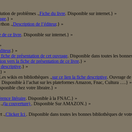
ution de problèmes .,
Fiche du livre
. Disponible sur internet.} »
rage
.} »
thon .,
Description de l’éditeur
.} »
 de ce livre
. Disponible sur internet.} »
»
diteur
.} »
 fiche de présentation de cet ouvrage
. Disponible dans toutes les bonnes
ion vers la fiche de présentation de ce livre
.} »
 descriptive
.} »
.} »
Les wikis en bibliothèques .,
sur ce lien la fiche descriptive
. Ouvrage de 
. Disponible à l’achat sur les plateformes Amazon, Fnac, Cultura ….} »
sponible chez votre libraire.} »
rence litéraire
. Disponible à la FNAC.} »
.,
(la couverture)
. Disponible Sur AMAZON.} »
 .,
Clicker Ici
. Disponible dans toutes les bonnes bibliothèques de vot