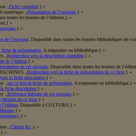
on .,
Fiche complète
.} »
l numérique .,
Présentation de l’ouvrage
.} »
ans toutes les bonnes de l’éditeurs.} »
net.} »
’ouvrage
.} »
es de l’ouvrage
. Disponible dans toutes les bonnes bibliothèques de vo
 fiche de présentation
. A emprunter en bibliothèque.} »
s .,
Redirection vers la description complète
.} »
de de l’éditeur
.} »
résentation de cet ouvrage
. Disponible dans toutes les bonnes de l’éditeu
in/MACHINES .,
Redirection vers la fiche de présentation de ce livre
.} »
vers la fiche descriptive
.} »
y .,
sur ce lien la fiche de présentation
. A emprunter en bibliothèque.} »
 la fiche descriptive
.} »
y .,
Référence litéraire de cet ouvrage
.} »
litéraire de ce livre
.} »
 l’éditeur
. Disponible à CULTURA.} »
itéraire
.} »
ouverture)
.} »
hon .,
Clicker Ici
.} »
.} »