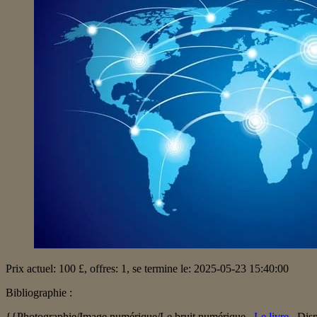
Prix ​​actuel: 100 £, offres: 1, se termine le: 2025-05-23 15:40:00
Bibliographie :
{{Photographie/Image numérique/Le bruit numérique .,
Le livre
. Dis