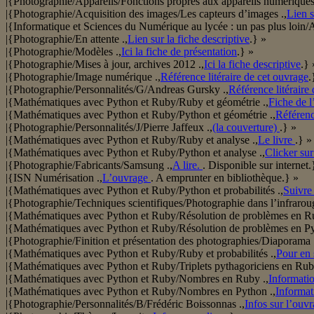
|{Photographie/Appareils/Fonctions propres aux appareils numériques
|{Photographie/Acquisition des images/Les capteurs d’images .,
Lien s
|{Informatique et Sciences du Numérique au lycée : un pas plus l
|{Photographie/En attente .,
Lien sur la fiche descriptive
.} »
|{Photographie/Modèles .,
Ici la fiche de présentation
.} »
|{Photographie/Mises à jour, archives 2012 .,
Ici la fiche descriptive
.} 
|{Photographie/Image numérique .,
Référence litéraire de cet ouvrage
.
|{Photographie/Personnalités/G/Andreas Gursky .,
Référence litéraire 
|{Mathématiques avec Python et Ruby/Ruby et géométrie .,
Fiche de l
|{Mathématiques avec Python et Ruby/Python et géométrie .,
Référence
|{Photographie/Personnalités/J/Pierre Jaffeux .,
(la couverture)
.} »
|{Mathématiques avec Python et Ruby/Ruby et analyse .,
Le livre
.} »
|{Mathématiques avec Python et Ruby/Python et analyse .,
Clicker sur
|{Photographie/Fabricants/Samsung .,
A lire.
. Disponible sur internet.
|{ISN Numérisation .,
L’ouvrage
. A emprunter en bibliothèque.} »
|{Mathématiques avec Python et Ruby/Python et probabilités .,
Suivre
|{Photographie/Techniques scientifiques/Photographie dans l’infraroug
|{Mathématiques avec Python et Ruby/Résolution de problèmes en Ru
|{Mathématiques avec Python et Ruby/Résolution de problèmes en Py
|{Photographie/Finition et présentation des photographies/Diaporama 
|{Mathématiques avec Python et Ruby/Ruby et probabilités .,
Pour en 
|{Mathématiques avec Python et Ruby/Triplets pythagoriciens en Rub
|{Mathématiques avec Python et Ruby/Nombres en Ruby .,
Informatio
|{Mathématiques avec Python et Ruby/Nombres en Python .,
Informat
|{Photographie/Personnalités/B/Frédéric Boissonnas .,
Infos sur l’ouv