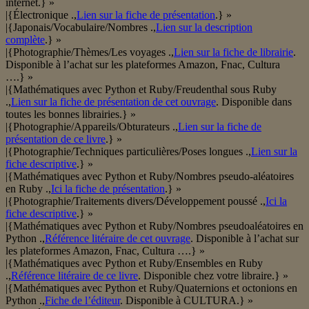
internet.} »
|{Électronique .,
Lien sur la fiche de présentation
.} »
|{Japonais/Vocabulaire/Nombres .,
Lien sur la description
complète
.} »
|{Photographie/Thèmes/Les voyages .,
Lien sur la fiche de librairie
.
Disponible à l’achat sur les plateformes Amazon, Fnac, Cultura
….} »
|{Mathématiques avec Python et Ruby/Freudenthal sous Ruby
.,
Lien sur la fiche de présentation de cet ouvrage
. Disponible dans
toutes les bonnes librairies.} »
|{Photographie/Appareils/Obturateurs .,
Lien sur la fiche de
présentation de ce livre
.} »
|{Photographie/Techniques particulières/Poses longues .,
Lien sur la
fiche descriptive
.} »
|{Mathématiques avec Python et Ruby/Nombres pseudo-aléatoires
en Ruby .,
Ici la fiche de présentation
.} »
|{Photographie/Traitements divers/Développement poussé .,
Ici la
fiche descriptive
.} »
|{Mathématiques avec Python et Ruby/Nombres pseudoaléatoires en
Python .,
Référence litéraire de cet ouvrage
. Disponible à l’achat sur
les plateformes Amazon, Fnac, Cultura ….} »
|{Mathématiques avec Python et Ruby/Ensembles en Ruby
.,
Référence litéraire de ce livre
. Disponible chez votre libraire.} »
|{Mathématiques avec Python et Ruby/Quaternions et octonions en
Python .,
Fiche de l’éditeur
. Disponible à CULTURA.} »