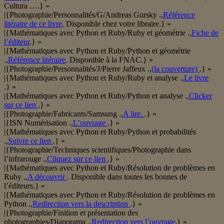
Cultura ….} »
|{Photographie/Personnalités/G/Andreas Gursky .,
Référence
litéraire de ce livre
. Disponible chez votre libraire.} »
|{Mathématiques avec Python et Ruby/Ruby et géométrie .,
Fiche de
l’éditeur
.} »
|{Mathématiques avec Python et Ruby/Python et géométrie
.,
Référence litéraire
. Disponible à la FNAC.} »
|{Photographie/Personnalités/J/Pierre Jaffeux .,
(la couverture)
.} »
|{Mathématiques avec Python et Ruby/Ruby et analyse .,
Le livre
.} »
|{Mathématiques avec Python et Ruby/Python et analyse .,
Clicker
sur ce lien
.} »
|{Photographie/Fabricants/Samsung .,
A lire.
.} »
|{ISN Numérisation .,
L’ouvrage
.} »
|{Mathématiques avec Python et Ruby/Python et probabilités
.,
Suivre ce lien
.} »
|{Photographie/Techniques scientifiques/Photographie dans
l’infrarouge .,
Cliquez sur ce lien
.} »
|{Mathématiques avec Python et Ruby/Résolution de problèmes en
Ruby .,
A découvrir
. Disponible dans toutes les bonnes de
l’éditeurs.} »
|{Mathématiques avec Python et Ruby/Résolution de problèmes en
Python .,
Redirection vers la description
.} »
|{Photographie/Finition et présentation des
photographies/Diaporama .,
Redirection vers l’ouvrage
.} »