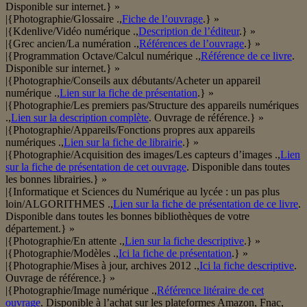
Disponible sur internet.} »
|{Photographie/Glossaire .,
Fiche de l’ouvrage
.} »
|{Kdenlive/Vidéo numérique .,
Description de l’éditeur
.} »
|{Grec ancien/La numération .,
Références de l’ouvrage
.} »
|{Programmation Octave/Calcul numérique .,
Référence de ce livre
.
Disponible sur internet.} »
|{Photographie/Conseils aux débutants/Acheter un appareil
numérique .,
Lien sur la fiche de présentation
.} »
|{Photographie/Les premiers pas/Structure des appareils numériques
.,
Lien sur la description complète
. Ouvrage de référence.} »
|{Photographie/Appareils/Fonctions propres aux appareils
numériques .,
Lien sur la fiche de librairie
.} »
|{Photographie/Acquisition des images/Les capteurs d’images .,
Lien
sur la fiche de présentation de cet ouvrage
. Disponible dans toutes
les bonnes librairies.} »
|{Informatique et Sciences du Numérique au lycée : un pas plus
loin/ALGORITHMES .,
Lien sur la fiche de présentation de ce livre
.
Disponible dans toutes les bonnes bibliothèques de votre
département.} »
|{Photographie/En attente .,
Lien sur la fiche descriptive
.} »
|{Photographie/Modèles .,
Ici la fiche de présentation
.} »
|{Photographie/Mises à jour, archives 2012 .,
Ici la fiche descriptive
.
Ouvrage de référence.} »
|{Photographie/Image numérique .,
Référence litéraire de cet
ouvrage
. Disponible à l’achat sur les plateformes Amazon, Fnac,