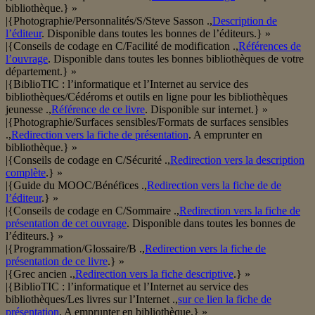
bibliothèque.} »
|{Photographie/Personnalités/S/Steve Sasson .,
Description de
l’éditeur
. Disponible dans toutes les bonnes de l’éditeurs.} »
|{Conseils de codage en C/Facilité de modification .,
Références de
l’ouvrage
. Disponible dans toutes les bonnes bibliothèques de votre
département.} »
|{BiblioTIC : l’informatique et l’Internet au service des
bibliothèques/Cédéroms et outils en ligne pour les bibliothèques
jeunesse .,
Référence de ce livre
. Disponible sur internet.} »
|{Photographie/Surfaces sensibles/Formats de surfaces sensibles
.,
Redirection vers la fiche de présentation
. A emprunter en
bibliothèque.} »
|{Conseils de codage en C/Sécurité .,
Redirection vers la description
complète
.} »
|{Guide du MOOC/Bénéfices .,
Redirection vers la fiche de de
l’éditeur
.} »
|{Conseils de codage en C/Sommaire .,
Redirection vers la fiche de
présentation de cet ouvrage
. Disponible dans toutes les bonnes de
l’éditeurs.} »
|{Programmation/Glossaire/B .,
Redirection vers la fiche de
présentation de ce livre
.} »
|{Grec ancien .,
Redirection vers la fiche descriptive
.} »
|{BiblioTIC : l’informatique et l’Internet au service des
bibliothèques/Les livres sur l’Internet .,
sur ce lien la fiche de
présentation
. A emprunter en bibliothèque.} »