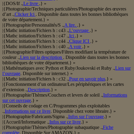
|{DOS/If .,
Le livre
.} »
|{Photographie/Techniques particulières/Photographie des œuvres
d’art .,
Clicker Ici
. Disponible dans toutes les bonnes bibliothèques
de votre département.} »
|{Photographie/Personnalités/S .,
A lire.
.} »
|{Mathc initiation/Fichiers h : c43 .,
L’ouvrage
.} »
|{Mathc initiation/Fichiers h : c47 .,
Ici
.} »
|{Mathc initiation/Fichiers h : c44 .,
Clique ICI
.} »
|{Mathc initiation/Fichiers h : c40 .,
A voir
.} »
|{Photographie/Filtres optiques/Filtres modifiant la température de
couleur .,
Lien sur la description
. Disponible dans toutes les bonnes
bibliothèques de votre département.} »
|{Mathématiques avec Python et Ruby/Joukovski et Ruby .,
Lien sur
l’ouvrage
. Disponible sur internet.} »
|{Mathc initiation/Fichiers h : c32 .,
Pour en savoir plus
.} »
|{Fonctionnement d’un ordinateur/Les périphériques et les cartes
d’extension .,
Description
.} »
|{Photographie/Thèmes/Couchers et levers de soleil .,
Informations
sur cet ouvrage
.} »
|{Conseils de codage en C/Programmes plus exploitables
.,
Informations sur ce livre
. Disponible chez votre libraire.} »
|{Photographie/Fabricants/Sigma .,
Infos sur l’ouvrage
.} »
|{Accueil/Informatique .,
Infos sur ce livre
.} »
|{Photographie/Thèmes/Photographie subaquatique .,
Fiche
complète
. Disponible Sur AMAZON.} »