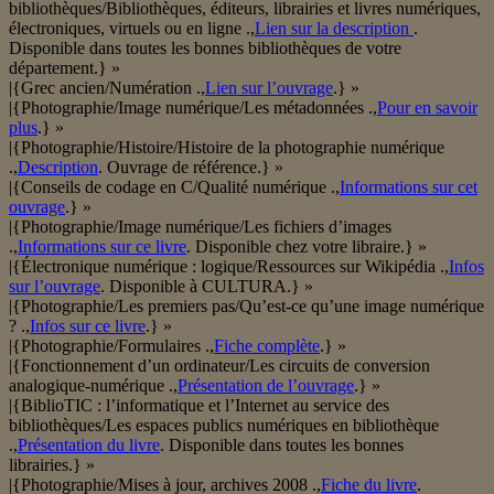
bibliothèques/Bibliothèques, éditeurs, librairies et livres numériques,
électroniques, virtuels ou en ligne .,
Lien sur la description
.
Disponible dans toutes les bonnes bibliothèques de votre
département.} »
|{Grec ancien/Numération .,
Lien sur l’ouvrage
.} »
|{Photographie/Image numérique/Les métadonnées .,
Pour en savoir
plus
.} »
|{Photographie/Histoire/Histoire de la photographie numérique
.,
Description
. Ouvrage de référence.} »
|{Conseils de codage en C/Qualité numérique .,
Informations sur cet
ouvrage
.} »
|{Photographie/Image numérique/Les fichiers d’images
.,
Informations sur ce livre
. Disponible chez votre libraire.} »
|{Électronique numérique : logique/Ressources sur Wikipédia .,
Infos
sur l’ouvrage
. Disponible à CULTURA.} »
|{Photographie/Les premiers pas/Qu’est-ce qu’une image numérique
? .,
Infos sur ce livre
.} »
|{Photographie/Formulaires .,
Fiche complète
.} »
|{Fonctionnement d’un ordinateur/Les circuits de conversion
analogique-numérique .,
Présentation de l’ouvrage
.} »
|{BiblioTIC : l’informatique et l’Internet au service des
bibliothèques/Les espaces publics numériques en bibliothèque
.,
Présentation du livre
. Disponible dans toutes les bonnes
librairies.} »
|{Photographie/Mises à jour, archives 2008 .,
Fiche du livre
.