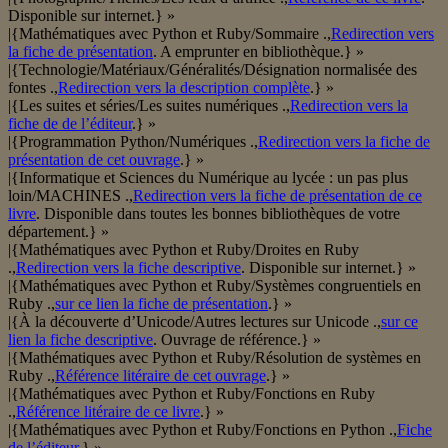
Disponible sur internet.} »
|{Mathématiques avec Python et Ruby/Sommaire .,
Redirection vers
la fiche de présentation
. A emprunter en bibliothèque.} »
|{Technologie/Matériaux/Généralités/Désignation normalisée des
fontes .,
Redirection vers la description complète
.} »
|{Les suites et séries/Les suites numériques .,
Redirection vers la
fiche de de l’éditeur
.} »
|{Programmation Python/Numériques .,
Redirection vers la fiche de
présentation de cet ouvrage
.} »
|{Informatique et Sciences du Numérique au lycée : un pas plus
loin/MACHINES .,
Redirection vers la fiche de présentation de ce
livre
. Disponible dans toutes les bonnes bibliothèques de votre
département.} »
|{Mathématiques avec Python et Ruby/Droites en Ruby
.,
Redirection vers la fiche descriptive
. Disponible sur internet.} »
|{Mathématiques avec Python et Ruby/Systèmes congruentiels en
Ruby .,
sur ce lien la fiche de présentation
.} »
|{À la découverte d’Unicode/Autres lectures sur Unicode .,
sur ce
lien la fiche descriptive
. Ouvrage de référence.} »
|{Mathématiques avec Python et Ruby/Résolution de systèmes en
Ruby .,
Référence litéraire de cet ouvrage
.} »
|{Mathématiques avec Python et Ruby/Fonctions en Ruby
.,
Référence litéraire de ce livre
.} »
|{Mathématiques avec Python et Ruby/Fonctions en Python .,
Fiche
de l’éditeur
.} »