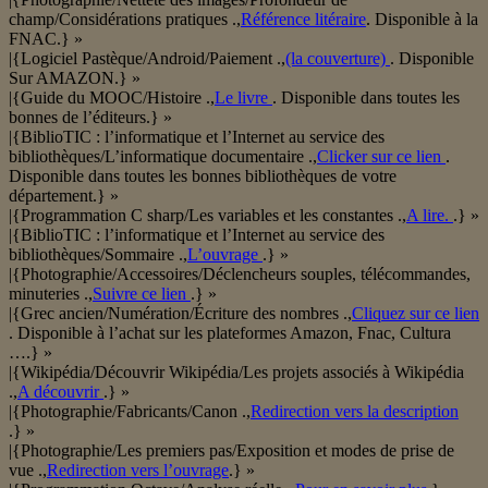
champ/Considérations pratiques .,
Référence litéraire
. Disponible à la
FNAC.} »
|{Logiciel Pastèque/Android/Paiement .,
(la couverture)
. Disponible
Sur AMAZON.} »
|{Guide du MOOC/Histoire .,
Le livre
. Disponible dans toutes les
bonnes de l’éditeurs.} »
|{BiblioTIC : l’informatique et l’Internet au service des
bibliothèques/L’informatique documentaire .,
Clicker sur ce lien
.
Disponible dans toutes les bonnes bibliothèques de votre
département.} »
|{Programmation C sharp/Les variables et les constantes .,
A lire.
.} »
|{BiblioTIC : l’informatique et l’Internet au service des
bibliothèques/Sommaire .,
L’ouvrage
.} »
|{Photographie/Accessoires/Déclencheurs souples, télécommandes,
minuteries .,
Suivre ce lien
.} »
|{Grec ancien/Numération/Écriture des nombres .,
Cliquez sur ce lien
. Disponible à l’achat sur les plateformes Amazon, Fnac, Cultura
….} »
|{Wikipédia/Découvrir Wikipédia/Les projets associés à Wikipédia
.,
A découvrir
.} »
|{Photographie/Fabricants/Canon .,
Redirection vers la description
.} »
|{Photographie/Les premiers pas/Exposition et modes de prise de
vue .,
Redirection vers l’ouvrage
.} »