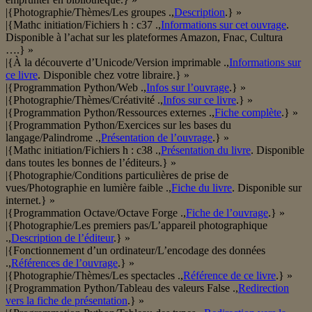
|{Photographie/Thèmes/Les groupes .,
Description
.} »
|{Mathc initiation/Fichiers h : c37 .,
Informations sur cet ouvrage
.
Disponible à l’achat sur les plateformes Amazon, Fnac, Cultura
….} »
|{À la découverte d’Unicode/Version imprimable .,
Informations sur
ce livre
. Disponible chez votre libraire.} »
|{Programmation Python/Web .,
Infos sur l’ouvrage
.} »
|{Photographie/Thèmes/Créativité .,
Infos sur ce livre
.} »
|{Programmation Python/Ressources externes .,
Fiche complète
.} »
|{Programmation Python/Exercices sur les bases du
langage/Palindrome .,
Présentation de l’ouvrage
.} »
|{Mathc initiation/Fichiers h : c38 .,
Présentation du livre
. Disponible
dans toutes les bonnes de l’éditeurs.} »
|{Photographie/Conditions particulières de prise de
vues/Photographie en lumière faible .,
Fiche du livre
. Disponible sur
internet.} »
|{Programmation Octave/Octave Forge .,
Fiche de l’ouvrage
.} »
|{Photographie/Les premiers pas/L’appareil photographique
.,
Description de l’éditeur
.} »
|{Fonctionnement d’un ordinateur/L’encodage des données
.,
Références de l’ouvrage
.} »
|{Photographie/Thèmes/Les spectacles .,
Référence de ce livre
.} »
|{Programmation Python/Tableau des valeurs False .,
Redirection
vers la fiche de présentation
.} »