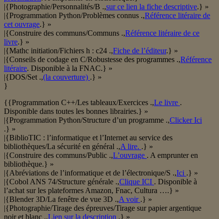
|{Photographie/Personnalités/B .,
sur ce lien la fiche descriptive
.} »
|{Programmation Python/Problèmes connus .,
Référence litéraire de
cet ouvrage
.} »
|{Construire des communs/Communs .,
Référence litéraire de ce
livre
.} »
|{Mathc initiation/Fichiers h : c24 .,
Fiche de l’éditeur
.} »
|{Conseils de codage en C/Robustesse des programmes .,
Référence
litéraire
. Disponible à la FNAC.} »
|{DOS/Set .,
(la couverture)
.} »
}
{{Programmation C++/Les tableaux/Exercices .,
Le livre
.
Disponible dans toutes les bonnes librairies.} »
|{Programmation Python/Structure d’un programme .,
Clicker Ici
.} »
|{BiblioTIC : l’informatique et l’Internet au service des
bibliothèques/La sécurité en général .,
A lire.
.} »
|{Construire des communs/Public .,
L’ouvrage
. A emprunter en
bibliothèque.} »
|{Abréviations de l’informatique et de l’électronique/S .,
Ici
.} »
|{Cobol ANS 74/Structure générale .,
Clique ICI
. Disponible à
l’achat sur les plateformes Amazon, Fnac, Cultura ….} »
|{Blender 3D/La fenêtre de vue 3D .,
A voir
.} »
|{Photographie/Tirage des épreuves/Tirage sur papier argentique
noir et blanc .,
Lien sur la description
.} »