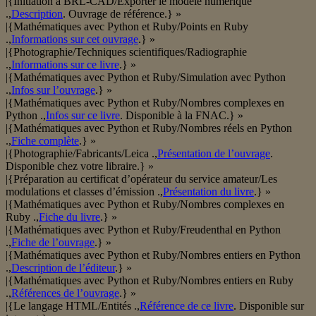
|{Initiation à BRL-CAD/Exporter le modèle numérique
.,
Description
. Ouvrage de référence.} »
|{Mathématiques avec Python et Ruby/Points en Ruby
.,
Informations sur cet ouvrage
.} »
|{Photographie/Techniques scientifiques/Radiographie
.,
Informations sur ce livre
.} »
|{Mathématiques avec Python et Ruby/Simulation avec Python
.,
Infos sur l’ouvrage
.} »
|{Mathématiques avec Python et Ruby/Nombres complexes en
Python .,
Infos sur ce livre
. Disponible à la FNAC.} »
|{Mathématiques avec Python et Ruby/Nombres réels en Python
.,
Fiche complète
.} »
|{Photographie/Fabricants/Leica .,
Présentation de l’ouvrage
.
Disponible chez votre libraire.} »
|{Préparation au certificat d’opérateur du service amateur/Les
modulations et classes d’émission .,
Présentation du livre
.} »
|{Mathématiques avec Python et Ruby/Nombres complexes en
Ruby .,
Fiche du livre
.} »
|{Mathématiques avec Python et Ruby/Freudenthal en Python
.,
Fiche de l’ouvrage
.} »
|{Mathématiques avec Python et Ruby/Nombres entiers en Python
.,
Description de l’éditeur
.} »
|{Mathématiques avec Python et Ruby/Nombres entiers en Ruby
.,
Références de l’ouvrage
.} »
|{Le langage HTML/Entités .,
Référence de ce livre
. Disponible sur