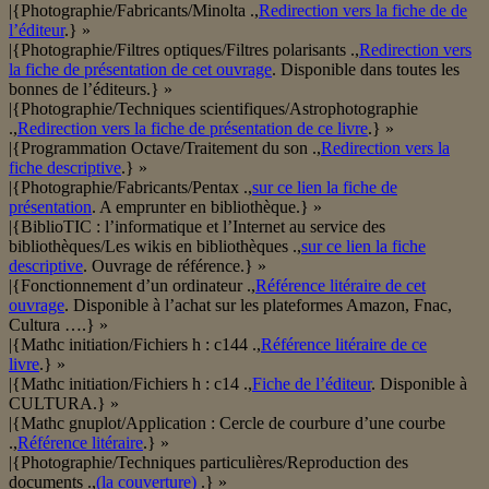
|{Photographie/Fabricants/Minolta .,
Redirection vers la fiche de de
l’éditeur
.} »
|{Photographie/Filtres optiques/Filtres polarisants .,
Redirection vers
la fiche de présentation de cet ouvrage
. Disponible dans toutes les
bonnes de l’éditeurs.} »
|{Photographie/Techniques scientifiques/Astrophotographie
.,
Redirection vers la fiche de présentation de ce livre
.} »
|{Programmation Octave/Traitement du son .,
Redirection vers la
fiche descriptive
.} »
|{Photographie/Fabricants/Pentax .,
sur ce lien la fiche de
présentation
. A emprunter en bibliothèque.} »
|{BiblioTIC : l’informatique et l’Internet au service des
bibliothèques/Les wikis en bibliothèques .,
sur ce lien la fiche
descriptive
. Ouvrage de référence.} »
|{Fonctionnement d’un ordinateur .,
Référence litéraire de cet
ouvrage
. Disponible à l’achat sur les plateformes Amazon, Fnac,
Cultura ….} »
|{Mathc initiation/Fichiers h : c144 .,
Référence litéraire de ce
livre
.} »
|{Mathc initiation/Fichiers h : c14 .,
Fiche de l’éditeur
. Disponible à
CULTURA.} »
|{Mathc gnuplot/Application : Cercle de courbure d’une courbe
.,
Référence litéraire
.} »
|{Photographie/Techniques particulières/Reproduction des
documents .,
(la couverture)
.} »