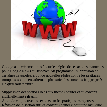
Google a discrètement mis à jour les règles de ses actions manuelles
pour Google News et Discover. Au programme : suppression de
certaines catégories, ajout de nouvelles règles contre les pratiques
trompeuses et un encadrement plus strict des contenus inappropriés.
Ce qu’il faut retenir :
Suppression des sections liées aux thèmes adultes et au contenu
artificiellement rafraîchi.
Ajout de cinq nouvelles sections sur les pratiques trompeuses.
Révision de la section sur les contenus haineux pour une meilleure