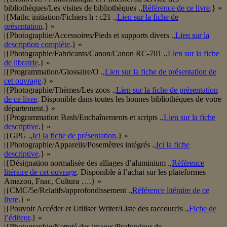
bibliothèques/Les visites de bibliothèques .,
Référence de ce livre
.} »
|{Mathc initiation/Fichiers h : c21 .,
Lien sur la fiche de
présentation
.} »
|{Photographie/Accessoires/Pieds et supports divers .,
Lien sur la
description complète
.} »
|{Photographie/Fabricants/Canon/Canon RC-701 .,
Lien sur la fiche
de librairie
.} »
|{Programmation/Glossaire/O .,
Lien sur la fiche de présentation de
cet ouvrage
.} »
|{Photographie/Thèmes/Les zoos .,
Lien sur la fiche de présentation
de ce livre
. Disponible dans toutes les bonnes bibliothèques de votre
département.} »
|{Programmation Bash/Enchaînements et scripts .,
Lien sur la fiche
descriptive
.} »
|{GPG .,
Ici la fiche de présentation
.} »
|{Photographie/Appareils/Posemètres intégrés .,
Ici la fiche
descriptive
.} »
|{Désignation normalisée des alliages d’aluminium .,
Référence
litéraire de cet ouvrage
. Disponible à l’achat sur les plateformes
Amazon, Fnac, Cultura ….} »
|{CMC/5e/Relatifs/approfondissement .,
Référence litéraire de ce
livre
.} »
|{Pouvoir Accéder et Utiliser Writer/Liste des raccourcis .,
Fiche de
l’éditeur
.} »
|{Photographie/Netteté des images/Profondeur de