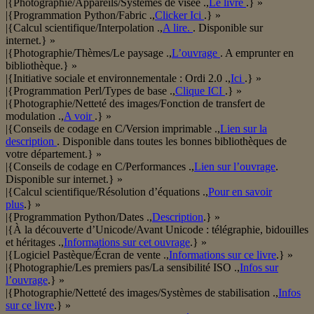
|{Photographie/Appareils/Systèmes de visée .,
Le livre
.} »
|{Programmation Python/Fabric .,
Clicker Ici
.} »
|{Calcul scientifique/Interpolation .,
A lire.
. Disponible sur
internet.} »
|{Photographie/Thèmes/Le paysage .,
L’ouvrage
. A emprunter en
bibliothèque.} »
|{Initiative sociale et environnementale : Ordi 2.0 .,
Ici
.} »
|{Programmation Perl/Types de base .,
Clique ICI
.} »
|{Photographie/Netteté des images/Fonction de transfert de
modulation .,
A voir
.} »
|{Conseils de codage en C/Version imprimable .,
Lien sur la
description
. Disponible dans toutes les bonnes bibliothèques de
votre département.} »
|{Conseils de codage en C/Performances .,
Lien sur l’ouvrage
.
Disponible sur internet.} »
|{Calcul scientifique/Résolution d’équations .,
Pour en savoir
plus
.} »
|{Programmation Python/Dates .,
Description
.} »
|{À la découverte d’Unicode/Avant Unicode : télégraphie, bidouilles
et héritages .,
Informations sur cet ouvrage
.} »
|{Logiciel Pastèque/Écran de vente .,
Informations sur ce livre
.} »
|{Photographie/Les premiers pas/La sensibilité ISO .,
Infos sur
l’ouvrage
.} »
|{Photographie/Netteté des images/Systèmes de stabilisation .,
Infos
sur ce livre
.} »