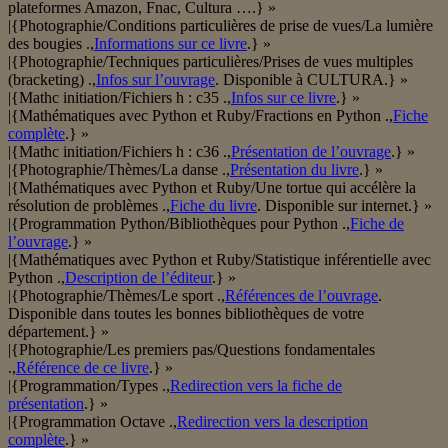
plateformes Amazon, Fnac, Cultura ….} »
|{Photographie/Conditions particulières de prise de vues/La lumière
des bougies .,
Informations sur ce livre
.} »
|{Photographie/Techniques particulières/Prises de vues multiples
(bracketing) .,
Infos sur l’ouvrage
. Disponible à CULTURA.} »
|{Mathc initiation/Fichiers h : c35 .,
Infos sur ce livre
.} »
|{Mathématiques avec Python et Ruby/Fractions en Python .,
Fiche
complète
.} »
|{Mathc initiation/Fichiers h : c36 .,
Présentation de l’ouvrage
.} »
|{Photographie/Thèmes/La danse .,
Présentation du livre
.} »
|{Mathématiques avec Python et Ruby/Une tortue qui accélère la
résolution de problèmes .,
Fiche du livre
. Disponible sur internet.} »
|{Programmation Python/Bibliothèques pour Python .,
Fiche de
l’ouvrage
.} »
|{Mathématiques avec Python et Ruby/Statistique inférentielle avec
Python .,
Description de l’éditeur
.} »
|{Photographie/Thèmes/Le sport .,
Références de l’ouvrage
.
Disponible dans toutes les bonnes bibliothèques de votre
département.} »
|{Photographie/Les premiers pas/Questions fondamentales
.,
Référence de ce livre
.} »
|{Programmation/Types .,
Redirection vers la fiche de
présentation
.} »
|{Programmation Octave .,
Redirection vers la description
complète
.} »