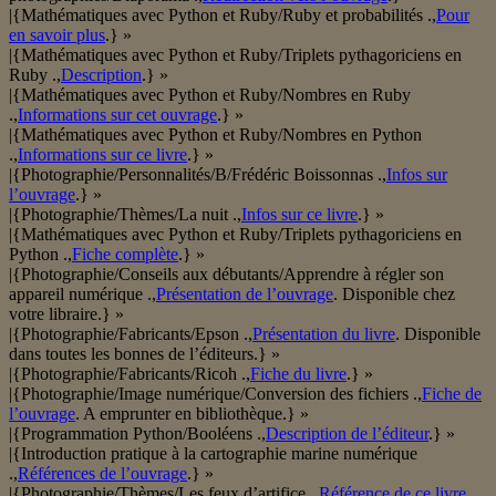
|{Mathématiques avec Python et Ruby/Ruby et probabilités .,
Pour
en savoir plus
.} »
|{Mathématiques avec Python et Ruby/Triplets pythagoriciens en
Ruby .,
Description
.} »
|{Mathématiques avec Python et Ruby/Nombres en Ruby
.,
Informations sur cet ouvrage
.} »
|{Mathématiques avec Python et Ruby/Nombres en Python
.,
Informations sur ce livre
.} »
|{Photographie/Personnalités/B/Frédéric Boissonnas .,
Infos sur
l’ouvrage
.} »
|{Photographie/Thèmes/La nuit .,
Infos sur ce livre
.} »
|{Mathématiques avec Python et Ruby/Triplets pythagoriciens en
Python .,
Fiche complète
.} »
|{Photographie/Conseils aux débutants/Apprendre à régler son
appareil numérique .,
Présentation de l’ouvrage
. Disponible chez
votre libraire.} »
|{Photographie/Fabricants/Epson .,
Présentation du livre
. Disponible
dans toutes les bonnes de l’éditeurs.} »
|{Photographie/Fabricants/Ricoh .,
Fiche du livre
.} »
|{Photographie/Image numérique/Conversion des fichiers .,
Fiche de
l’ouvrage
. A emprunter en bibliothèque.} »
|{Programmation Python/Booléens .,
Description de l’éditeur
.} »
|{Introduction pratique à la cartographie marine numérique
.,
Références de l’ouvrage
.} »
|{Photographie/Thèmes/Les feux d’artifice .,
Référence de ce livre
.