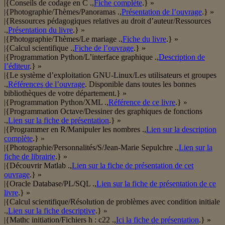
|{Conseils de codage en C .,
Fiche complète
.} »
|{Photographie/Thèmes/Panoramas .,
Présentation de l’ouvrage
.} »
|{Ressources pédagogiques relatives au droit d’auteur/Ressources
.,
Présentation du livre
.} »
|{Photographie/Thèmes/Le mariage .,
Fiche du livre
.} »
|{Calcul scientifique .,
Fiche de l’ouvrage
.} »
|{Programmation Python/L’interface graphique .,
Description de
l’éditeur
.} »
|{Le système d’exploitation GNU-Linux/Les utilisateurs et groupes
.,
Références de l’ouvrage
. Disponible dans toutes les bonnes
bibliothèques de votre département.} »
|{Programmation Python/XML .,
Référence de ce livre
.} »
|{Programmation Octave/Dessiner des graphiques de fonctions
.,
Lien sur la fiche de présentation
.} »
|{Programmer en R/Manipuler les nombres .,
Lien sur la description
complète
.} »
|{Photographie/Personnalités/S/Jean-Marie Sepulchre .,
Lien sur la
fiche de librairie
.} »
|{Découvrir Matlab .,
Lien sur la fiche de présentation de cet
ouvrage
.} »
|{Oracle Database/PL/SQL .,
Lien sur la fiche de présentation de ce
livre
.} »
|{Calcul scientifique/Résolution de problèmes avec condition initiale
.,
Lien sur la fiche descriptive
.} »
|{Mathc initiation/Fichiers h : c22 .,
Ici la fiche de présentation
.} »