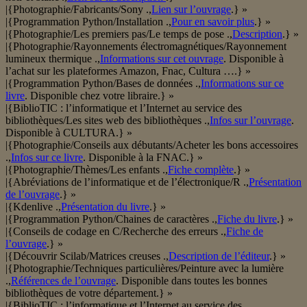
|{Photographie/Fabricants/Sony .,
Lien sur l’ouvrage
.} »
|{Programmation Python/Installation .,
Pour en savoir plus
.} »
|{Photographie/Les premiers pas/Le temps de pose .,
Description
.} »
|{Photographie/Rayonnements électromagnétiques/Rayonnement
lumineux thermique .,
Informations sur cet ouvrage
. Disponible à
l’achat sur les plateformes Amazon, Fnac, Cultura ….} »
|{Programmation Python/Bases de données .,
Informations sur ce
livre
. Disponible chez votre libraire.} »
|{BiblioTIC : l’informatique et l’Internet au service des
bibliothèques/Les sites web des bibliothèques .,
Infos sur l’ouvrage
.
Disponible à CULTURA.} »
|{Photographie/Conseils aux débutants/Acheter les bons accessoires
.,
Infos sur ce livre
. Disponible à la FNAC.} »
|{Photographie/Thèmes/Les enfants .,
Fiche complète
.} »
|{Abréviations de l’informatique et de l’électronique/R .,
Présentation
de l’ouvrage
.} »
|{Kdenlive .,
Présentation du livre
.} »
|{Programmation Python/Chaines de caractères .,
Fiche du livre
.} »
|{Conseils de codage en C/Recherche des erreurs .,
Fiche de
l’ouvrage
.} »
|{Découvrir Scilab/Matrices creuses .,
Description de l’éditeur
.} »
|{Photographie/Techniques particulières/Peinture avec la lumière
.,
Références de l’ouvrage
. Disponible dans toutes les bonnes
bibliothèques de votre département.} »
|{BiblioTIC : l’informatique et l’Internet au service des