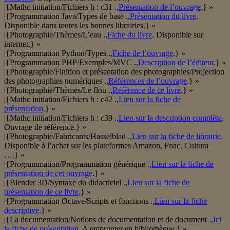
|{Mathc initiation/Fichiers h : c31 .,
Présentation de l’ouvrage
.} »
|{Programmation Java/Types de base .,
Présentation du livre
.
Disponible dans toutes les bonnes librairies.} »
|{Photographie/Thèmes/L’eau .,
Fiche du livre
. Disponible sur
internet.} »
|{Programmation Python/Types .,
Fiche de l’ouvrage
.} »
|{Programmation PHP/Exemples/MVC .,
Description de l’éditeur
.} »
|{Photographie/Finition et présentation des photographies/Projection
des photographies numériques .,
Références de l’ouvrage
.} »
|{Photographie/Thèmes/Le flou .,
Référence de ce livre
.} »
|{Mathc initiation/Fichiers h : c42 .,
Lien sur la fiche de
présentation
.} »
|{Mathc initiation/Fichiers h : c39 .,
Lien sur la description complète
.
Ouvrage de référence.} »
|{Photographie/Fabricants/Hasselblad .,
Lien sur la fiche de librairie
.
Disponible à l’achat sur les plateformes Amazon, Fnac, Cultura
….} »
|{Programmation/Programmation générique .,
Lien sur la fiche de
présentation de cet ouvrage
.} »
|{Blender 3D/Syntaxe du didacticiel .,
Lien sur la fiche de
présentation de ce livre
.} »
|{Programmation Octave/Scripts et fonctions .,
Lien sur la fiche
descriptive
.} »
|{La documentation/Notions de documentation et de document .,
Ici
la fiche de présentation
. A emprunter en bibliothèque.} »