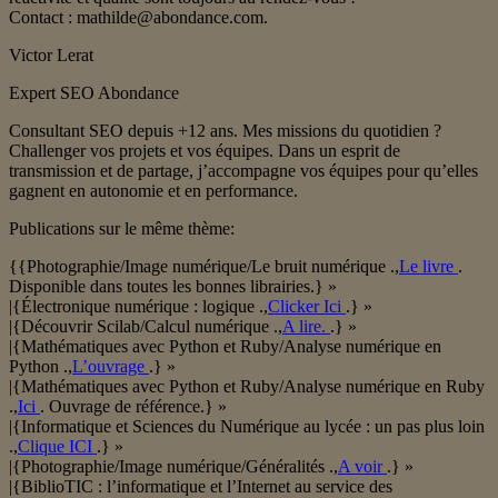
Contact : mathilde@abondance.com.
Victor Lerat
Expert SEO Abondance
Consultant SEO depuis +12 ans. Mes missions du quotidien ?
Challenger vos projets et vos équipes. Dans un esprit de
transmission et de partage, j’accompagne vos équipes pour qu’elles
gagnent en autonomie et en performance.
Publications sur le même thème:
{{Photographie/Image numérique/Le bruit numérique .,
Le livre
.
Disponible dans toutes les bonnes librairies.} »
|{Électronique numérique : logique .,
Clicker Ici
.} »
|{Découvrir Scilab/Calcul numérique .,
A lire.
.} »
|{Mathématiques avec Python et Ruby/Analyse numérique en
Python .,
L’ouvrage
.} »
|{Mathématiques avec Python et Ruby/Analyse numérique en Ruby
.,
Ici
. Ouvrage de référence.} »
|{Informatique et Sciences du Numérique au lycée : un pas plus loin
.,
Clique ICI
.} »
|{Photographie/Image numérique/Généralités .,
A voir
.} »
|{BiblioTIC : l’informatique et l’Internet au service des