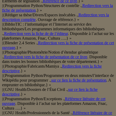
Éléments de législation .,
Référence de ce livre
.} »
|{Programmation Python/Structures de contrôle .,
Redirection vers la
fiche de présentation
.} »
|{Rédiger sa thèse/Divers/Espaces insécables .,
Redirection vers la
description complète
. Ouvrage de référence.} »
|{BiblioTIC : l’informatique et l’Internet au service des
bibliothèques/Les programmes informatiques des bibliothèques
.,
Redirection vers la fiche de de l’éditeur
. Disponible à l’achat sur les
plateformes Amazon, Fnac, Cultura ….} »
|{Blender 2.4 Series .,
Redirection vers la fiche de présentation de cet
ouvrage
.} »
|{Photographie/Photométrie/Notion d’étendue géométrique
.,
Redirection vers la fiche de présentation de ce livre
. Disponible
dans toutes les bonnes bibliothèques de votre département.} »
|{Photographie/Fabricants/Mamiya .,
Redirection vers la fiche
descriptive
.} »
|{Programmation Python/Programmer en deux minutes/l’interface de
Wikipédia pour programmer .,
sur ce lien la fiche de présentation
. A
emprunter en bibliothèque.} »
|{GNU Health/Dossiers de l’État Civil .,
sur ce lien la fiche
descriptive
.} »
|{Programmation Python/Exceptions .,
Référence litéraire de cet
ouvrage
. Disponible à l’achat sur les plateformes Amazon, Fnac,
Cultura ….} »
|{GNU Health/Professionnels de la Santé .,
Référence litéraire de ce