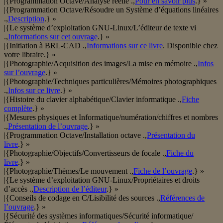
|{Programmation Octave/Analyse réelle .,
Pour en savoir plus
.} »
|{Programmation Octave/Résoudre un Système d’équations linéaires
.,
Description
.} »
|{Le système d’exploitation GNU-Linux/L’éditeur de texte vi
.,
Informations sur cet ouvrage
.} »
|{Initiation à BRL-CAD .,
Informations sur ce livre
. Disponible chez
votre libraire.} »
|{Photographie/Acquisition des images/La mise en mémoire .,
Infos
sur l’ouvrage
.} »
|{Photographie/Techniques particulières/Mémoires photographiques
.,
Infos sur ce livre
.} »
|{Histoire du clavier alphabétique/Clavier informatique .,
Fiche
complète
.} »
|{Mesures physiques et Informatique/numération/chiffres et nombres
.,
Présentation de l’ouvrage
.} »
|{Programmation Octave/Installation octave .,
Présentation du
livre
.} »
|{Photographie/Objectifs/Convertisseurs de focale .,
Fiche du
livre
.} »
|{Photographie/Thèmes/Le mouvement .,
Fiche de l’ouvrage
.} »
|{Le système d’exploitation GNU-Linux/Propriétaires et droits
d’accès .,
Description de l’éditeur
.} »
|{Conseils de codage en C/Lisibilité des sources .,
Références de
l’ouvrage
.} »
|{Sécurité des systèmes informatiques/Sécurité informatique/