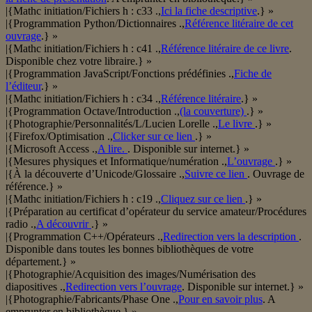
|{Mathc initiation/Fichiers h : c33 .,
Ici la fiche descriptive
.} »
|{Programmation Python/Dictionnaires .,
Référence litéraire de cet
ouvrage
.} »
|{Mathc initiation/Fichiers h : c41 .,
Référence litéraire de ce livre
.
Disponible chez votre libraire.} »
|{Programmation JavaScript/Fonctions prédéfinies .,
Fiche de
l’éditeur
.} »
|{Mathc initiation/Fichiers h : c34 .,
Référence litéraire
.} »
|{Programmation Octave/Introduction .,
(la couverture)
.} »
|{Photographie/Personnalités/L/Lucien Lorelle .,
Le livre
.} »
|{Firefox/Optimisation .,
Clicker sur ce lien
.} »
|{Microsoft Access .,
A lire.
. Disponible sur internet.} »
|{Mesures physiques et Informatique/numération .,
L’ouvrage
.} »
|{À la découverte d’Unicode/Glossaire .,
Suivre ce lien
. Ouvrage de
référence.} »
|{Mathc initiation/Fichiers h : c19 .,
Cliquez sur ce lien
.} »
|{Préparation au certificat d’opérateur du service amateur/Procédures
radio .,
A découvrir
.} »
|{Programmation C++/Opérateurs .,
Redirection vers la description
.
Disponible dans toutes les bonnes bibliothèques de votre
département.} »
|{Photographie/Acquisition des images/Numérisation des
diapositives .,
Redirection vers l’ouvrage
. Disponible sur internet.} »
|{Photographie/Fabricants/Phase One .,
Pour en savoir plus
. A
emprunter en bibliothèque.} »