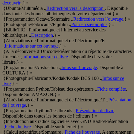
découvrir
.} »
|{Ubuntu/Multimédia .,
Redirection vers la description
. Disponible
dans toutes les bonnes bibliothèques de votre département.} »
|{Programmation Octave/Sommaire .,
Redirection vers l’ouvrage
.} »
|{Photographie/Fabricants/Fujifilm .,
Pour en savoir plus
.} »
|{BiblioTIC : l’informatique et l’Internet au service des
bibliothèques .,
Description
.} »
|{Abréviations de l’informatique et de l’électronique/E
.,
Informations sur cet ouvrage
.} »
|{À la découverte d’Unicode/Présentation du répertoire de caractères
Unicode .,
Informations sur ce livre
. Disponible chez votre
libraire.} »
|{Programmation/Abstraction .,
Infos sur l’ouvrage
. Disponible à
CULTURA.} »
|{Photographie/Fabricants/Kodak/Kodak DCS 100 .,
Infos sur ce
livre
.} »
|{Programmation Python/Tableau des opérateurs .,
Fiche complète
.
Disponible Sur AMAZON.} »
|{Abréviations de l’informatique et de l’électronique/T .,
Présentation
de l’ouvrage
.} »
|{Programmation Python/Les threads .,
Présentation du livre
.
Disponible dans toutes les bonnes de l’éditeurs.} »
|{Introduction aux radios logicielles avec GNU Radio/Présentation
.,
Fiche du livre
. Disponible sur internet.} »
|{Calcul scientifique/Sommaire .,
Fiche de l’ouvrage
. A emprunter en