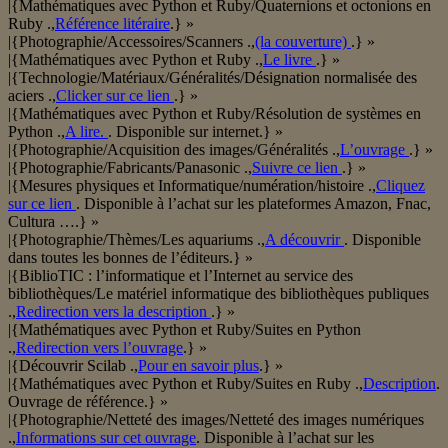
|{Mathématiques avec Python et Ruby/Quaternions et octonions en
Ruby .,
Référence litéraire
.} »
|{Photographie/Accessoires/Scanners .,
(la couverture)
.} »
|{Mathématiques avec Python et Ruby .,
Le livre
.} »
|{Technologie/Matériaux/Généralités/Désignation normalisée des
aciers .,
Clicker sur ce lien
.} »
|{Mathématiques avec Python et Ruby/Résolution de systèmes en
Python .,
A lire.
. Disponible sur internet.} »
|{Photographie/Acquisition des images/Généralités .,
L’ouvrage
.} »
|{Photographie/Fabricants/Panasonic .,
Suivre ce lien
.} »
|{Mesures physiques et Informatique/numération/histoire .,
Cliquez
sur ce lien
. Disponible à l’achat sur les plateformes Amazon, Fnac,
Cultura ….} »
|{Photographie/Thèmes/Les aquariums .,
A découvrir
. Disponible
dans toutes les bonnes de l’éditeurs.} »
|{BiblioTIC : l’informatique et l’Internet au service des
bibliothèques/Le matériel informatique des bibliothèques publiques
.,
Redirection vers la description
.} »
|{Mathématiques avec Python et Ruby/Suites en Python
.,
Redirection vers l’ouvrage
.} »
|{Découvrir Scilab .,
Pour en savoir plus
.} »
|{Mathématiques avec Python et Ruby/Suites en Ruby .,
Description
.
Ouvrage de référence.} »
|{Photographie/Netteté des images/Netteté des images numériques
.,
Informations sur cet ouvrage
. Disponible à l’achat sur les