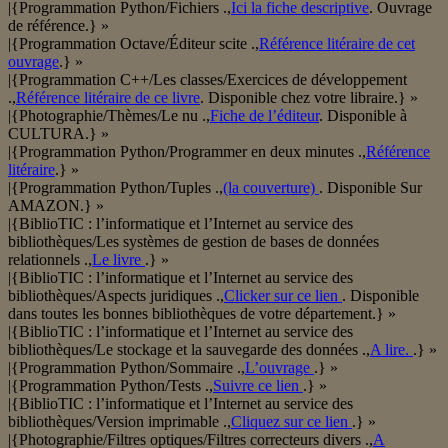
|{Programmation Python/Fichiers .,
Ici la fiche descriptive
. Ouvrage
de référence.} »
|{Programmation Octave/Éditeur scite .,
Référence litéraire de cet
ouvrage
.} »
|{Programmation C++/Les classes/Exercices de développement
.,
Référence litéraire de ce livre
. Disponible chez votre libraire.} »
|{Photographie/Thèmes/Le nu .,
Fiche de l’éditeur
. Disponible à
CULTURA.} »
|{Programmation Python/Programmer en deux minutes .,
Référence
litéraire
.} »
|{Programmation Python/Tuples .,
(la couverture)
. Disponible Sur
AMAZON.} »
|{BiblioTIC : l’informatique et l’Internet au service des
bibliothèques/Les systèmes de gestion de bases de données
relationnels .,
Le livre
.} »
|{BiblioTIC : l’informatique et l’Internet au service des
bibliothèques/Aspects juridiques .,
Clicker sur ce lien
. Disponible
dans toutes les bonnes bibliothèques de votre département.} »
|{BiblioTIC : l’informatique et l’Internet au service des
bibliothèques/Le stockage et la sauvegarde des données .,
A lire.
.} »
|{Programmation Python/Sommaire .,
L’ouvrage
.} »
|{Programmation Python/Tests .,
Suivre ce lien
.} »
|{BiblioTIC : l’informatique et l’Internet au service des
bibliothèques/Version imprimable .,
Cliquez sur ce lien
.} »
|{Photographie/Filtres optiques/Filtres correcteurs divers .,
A