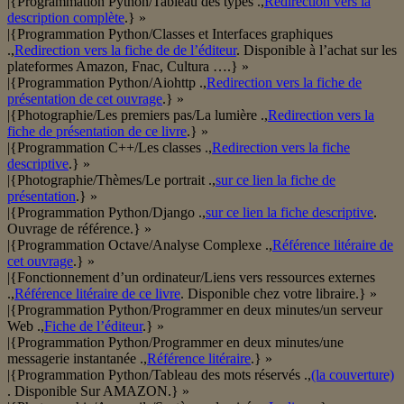
|{Programmation Python/Tableau des types .,
Redirection vers la
description complète
.} »
|{Programmation Python/Classes et Interfaces graphiques
.,
Redirection vers la fiche de de l’éditeur
. Disponible à l’achat sur les
plateformes Amazon, Fnac, Cultura ….} »
|{Programmation Python/Aiohttp .,
Redirection vers la fiche de
présentation de cet ouvrage
.} »
|{Photographie/Les premiers pas/La lumière .,
Redirection vers la
fiche de présentation de ce livre
.} »
|{Programmation C++/Les classes .,
Redirection vers la fiche
descriptive
.} »
|{Photographie/Thèmes/Le portrait .,
sur ce lien la fiche de
présentation
.} »
|{Programmation Python/Django .,
sur ce lien la fiche descriptive
.
Ouvrage de référence.} »
|{Programmation Octave/Analyse Complexe .,
Référence litéraire de
cet ouvrage
.} »
|{Fonctionnement d’un ordinateur/Liens vers ressources externes
.,
Référence litéraire de ce livre
. Disponible chez votre libraire.} »
|{Programmation Python/Programmer en deux minutes/un serveur
Web .,
Fiche de l’éditeur
.} »
|{Programmation Python/Programmer en deux minutes/une
messagerie instantanée .,
Référence litéraire
.} »
|{Programmation Python/Tableau des mots réservés .,
(la couverture)
. Disponible Sur AMAZON.} »