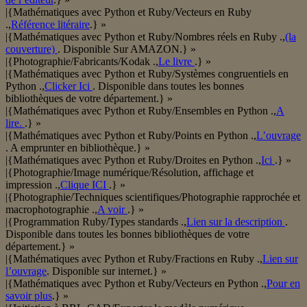
|{Mathématiques avec Python et Ruby/Vecteurs en Ruby
.,
Référence litéraire
.} »
|{Mathématiques avec Python et Ruby/Nombres réels en Ruby .,
(la
couverture)
. Disponible Sur AMAZON.} »
|{Photographie/Fabricants/Kodak .,
Le livre
.} »
|{Mathématiques avec Python et Ruby/Systèmes congruentiels en
Python .,
Clicker Ici
. Disponible dans toutes les bonnes
bibliothèques de votre département.} »
|{Mathématiques avec Python et Ruby/Ensembles en Python .,
A
lire.
.} »
|{Mathématiques avec Python et Ruby/Points en Python .,
L’ouvrage
. A emprunter en bibliothèque.} »
|{Mathématiques avec Python et Ruby/Droites en Python .,
Ici
.} »
|{Photographie/Image numérique/Résolution, affichage et
impression .,
Clique ICI
.} »
|{Photographie/Techniques scientifiques/Photographie rapprochée et
macrophotographie .,
A voir
.} »
|{Programmation Ruby/Types standards .,
Lien sur la description
.
Disponible dans toutes les bonnes bibliothèques de votre
département.} »
|{Mathématiques avec Python et Ruby/Fractions en Ruby .,
Lien sur
l’ouvrage
. Disponible sur internet.} »
|{Mathématiques avec Python et Ruby/Vecteurs en Python .,
Pour en
savoir plus
.} »