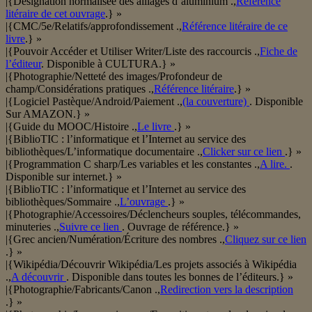
|{Désignation normalisée des alliages d’aluminium .,
Référence
litéraire de cet ouvrage
.} »
|{CMC/5e/Relatifs/approfondissement .,
Référence litéraire de ce
livre
.} »
|{Pouvoir Accéder et Utiliser Writer/Liste des raccourcis .,
Fiche de
l’éditeur
. Disponible à CULTURA.} »
|{Photographie/Netteté des images/Profondeur de
champ/Considérations pratiques .,
Référence litéraire
.} »
|{Logiciel Pastèque/Android/Paiement .,
(la couverture)
. Disponible
Sur AMAZON.} »
|{Guide du MOOC/Histoire .,
Le livre
.} »
|{BiblioTIC : l’informatique et l’Internet au service des
bibliothèques/L’informatique documentaire .,
Clicker sur ce lien
.} »
|{Programmation C sharp/Les variables et les constantes .,
A lire.
.
Disponible sur internet.} »
|{BiblioTIC : l’informatique et l’Internet au service des
bibliothèques/Sommaire .,
L’ouvrage
.} »
|{Photographie/Accessoires/Déclencheurs souples, télécommandes,
minuteries .,
Suivre ce lien
. Ouvrage de référence.} »
|{Grec ancien/Numération/Écriture des nombres .,
Cliquez sur ce lien
.} »
|{Wikipédia/Découvrir Wikipédia/Les projets associés à Wikipédia
.,
A découvrir
. Disponible dans toutes les bonnes de l’éditeurs.} »
|{Photographie/Fabricants/Canon .,
Redirection vers la description
.} »