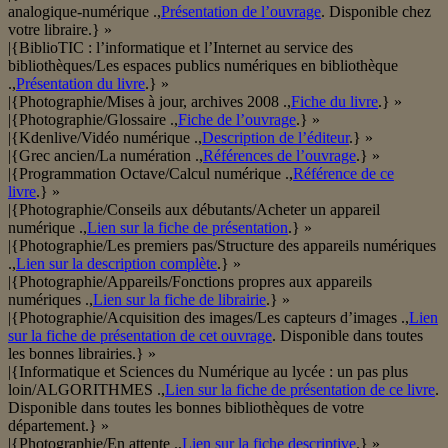
analogique-numérique .,
Présentation de l’ouvrage
. Disponible chez
votre libraire.} »
|{BiblioTIC : l’informatique et l’Internet au service des
bibliothèques/Les espaces publics numériques en bibliothèque
.,
Présentation du livre
.} »
|{Photographie/Mises à jour, archives 2008 .,
Fiche du livre
.} »
|{Photographie/Glossaire .,
Fiche de l’ouvrage
.} »
|{Kdenlive/Vidéo numérique .,
Description de l’éditeur
.} »
|{Grec ancien/La numération .,
Références de l’ouvrage
.} »
|{Programmation Octave/Calcul numérique .,
Référence de ce
livre
.} »
|{Photographie/Conseils aux débutants/Acheter un appareil
numérique .,
Lien sur la fiche de présentation
.} »
|{Photographie/Les premiers pas/Structure des appareils numériques
.,
Lien sur la description complète
.} »
|{Photographie/Appareils/Fonctions propres aux appareils
numériques .,
Lien sur la fiche de librairie
.} »
|{Photographie/Acquisition des images/Les capteurs d’images .,
Lien
sur la fiche de présentation de cet ouvrage
. Disponible dans toutes
les bonnes librairies.} »
|{Informatique et Sciences du Numérique au lycée : un pas plus
loin/ALGORITHMES .,
Lien sur la fiche de présentation de ce livre
.
Disponible dans toutes les bonnes bibliothèques de votre
département.} »
|{Photographie/En attente .,
Lien sur la fiche descriptive
.} »