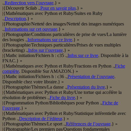
.,
Redirection vers l’ouvrage
.} »
|{Découvrir Scilab .,
Pour en savoir plus
.} »
|{Mathématiques avec Python et Ruby/Suites en Ruby
.,
Description
.} »
|{Photographie/Netteté des images/Netteté des images numériques
.,
Informations sur cet ouvrage
.} »
|{Photographie/Conditions particulières de prise de vues/La lumière
des bougies .,
Informations sur ce livre
.} »
|{Photographie/Techniques particulières/Prises de vues multiples
(bracketing) .,
Infos sur l’ouvrage
.} »
|{Mathc initiation/Fichiers h : c35 .,
Infos sur ce livre
. Disponible à la
FNAC.} »
|{Mathématiques avec Python et Ruby/Fractions en Python .,
Fiche
complète
. Disponible Sur AMAZON.} »
|{Mathc initiation/Fichiers h : c36 .,
Présentation de l’ouvrage
.
Disponible chez votre libraire.} »
|{Photographie/Thèmes/La danse .,
Présentation du livre
.} »
|{Mathématiques avec Python et Ruby/Une tortue qui accélère la
résolution de problèmes .,
Fiche du livre
.} »
|{Programmation Python/Bibliothèques pour Python .,
Fiche de
l’ouvrage
.} »
|{Mathématiques avec Python et Ruby/Statistique inférentielle avec
Python .,
Description de l’éditeur
.} »
|{Photographie/Thèmes/Le sport .,
Références de l’ouvrage
.} »
|{Photographie/Les premiers pas/Questions fondamentales