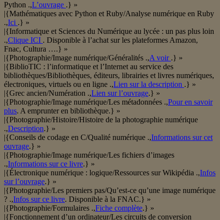
Python .,
L’ouvrage
.} »
|{Mathématiques avec Python et Ruby/Analyse numérique en Ruby
.,
Ici
.} »
|{Informatique et Sciences du Numérique au lycée : un pas plus loin
.,
Clique ICI
. Disponible à l’achat sur les plateformes Amazon,
Fnac, Cultura ….} »
|{Photographie/Image numérique/Généralités .,
A voir
.} »
|{BiblioTIC : l’informatique et l’Internet au service des
bibliothèques/Bibliothèques, éditeurs, librairies et livres numériques,
électroniques, virtuels ou en ligne .,
Lien sur la description
.} »
|{Grec ancien/Numération .,
Lien sur l’ouvrage
.} »
|{Photographie/Image numérique/Les métadonnées .,
Pour en savoir
plus
. A emprunter en bibliothèque.} »
|{Photographie/Histoire/Histoire de la photographie numérique
.,
Description
.} »
|{Conseils de codage en C/Qualité numérique .,
Informations sur cet
ouvrage
.} »
|{Photographie/Image numérique/Les fichiers d’images
.,
Informations sur ce livre
.} »
|{Électronique numérique : logique/Ressources sur Wikipédia .,
Infos
sur l’ouvrage
.} »
|{Photographie/Les premiers pas/Qu’est-ce qu’une image numérique
? .,
Infos sur ce livre
. Disponible à la FNAC.} »
|{Photographie/Formulaires .,
Fiche complète
.} »
|{Fonctionnement d’un ordinateur/Les circuits de conversion