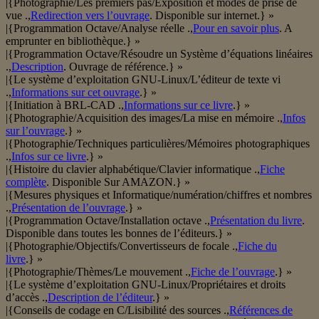
|{Photographie/Les premiers pas/Exposition et modes de prise de
vue .,
Redirection vers l’ouvrage
. Disponible sur internet.} »
|{Programmation Octave/Analyse réelle .,
Pour en savoir plus
. A
emprunter en bibliothèque.} »
|{Programmation Octave/Résoudre un Système d’équations linéaires
.,
Description
. Ouvrage de référence.} »
|{Le système d’exploitation GNU-Linux/L’éditeur de texte vi
.,
Informations sur cet ouvrage
.} »
|{Initiation à BRL-CAD .,
Informations sur ce livre
.} »
|{Photographie/Acquisition des images/La mise en mémoire .,
Infos
sur l’ouvrage
.} »
|{Photographie/Techniques particulières/Mémoires photographiques
.,
Infos sur ce livre
.} »
|{Histoire du clavier alphabétique/Clavier informatique .,
Fiche
complète
. Disponible Sur AMAZON.} »
|{Mesures physiques et Informatique/numération/chiffres et nombres
.,
Présentation de l’ouvrage
.} »
|{Programmation Octave/Installation octave .,
Présentation du livre
.
Disponible dans toutes les bonnes de l’éditeurs.} »
|{Photographie/Objectifs/Convertisseurs de focale .,
Fiche du
livre
.} »
|{Photographie/Thèmes/Le mouvement .,
Fiche de l’ouvrage
.} »
|{Le système d’exploitation GNU-Linux/Propriétaires et droits
d’accès .,
Description de l’éditeur
.} »
|{Conseils de codage en C/Lisibilité des sources .,
Références de