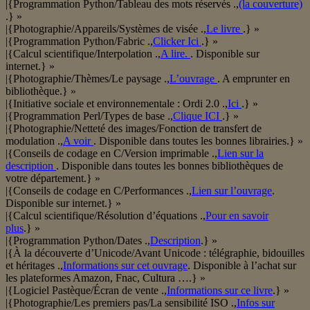
|{Programmation Python/Tableau des mots réservés .,
(la couverture)
.} »
|{Photographie/Appareils/Systèmes de visée .,
Le livre
.} »
|{Programmation Python/Fabric .,
Clicker Ici
.} »
|{Calcul scientifique/Interpolation .,
A lire.
. Disponible sur
internet.} »
|{Photographie/Thèmes/Le paysage .,
L’ouvrage
. A emprunter en
bibliothèque.} »
|{Initiative sociale et environnementale : Ordi 2.0 .,
Ici
.} »
|{Programmation Perl/Types de base .,
Clique ICI
.} »
|{Photographie/Netteté des images/Fonction de transfert de
modulation .,
A voir
. Disponible dans toutes les bonnes librairies.} »
|{Conseils de codage en C/Version imprimable .,
Lien sur la
description
. Disponible dans toutes les bonnes bibliothèques de
votre département.} »
|{Conseils de codage en C/Performances .,
Lien sur l’ouvrage
.
Disponible sur internet.} »
|{Calcul scientifique/Résolution d’équations .,
Pour en savoir
plus
.} »
|{Programmation Python/Dates .,
Description
.} »
|{À la découverte d’Unicode/Avant Unicode : télégraphie, bidouilles
et héritages .,
Informations sur cet ouvrage
. Disponible à l’achat sur
les plateformes Amazon, Fnac, Cultura ….} »
|{Logiciel Pastèque/Écran de vente .,
Informations sur ce livre
.} »
|{Photographie/Les premiers pas/La sensibilité ISO .,
Infos sur