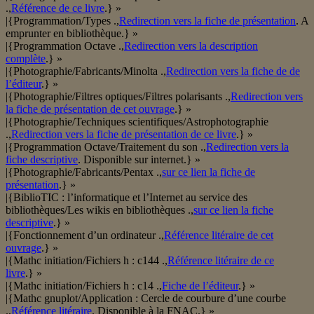
.,
Référence de ce livre
.} »
|{Programmation/Types .,
Redirection vers la fiche de présentation
. A
emprunter en bibliothèque.} »
|{Programmation Octave .,
Redirection vers la description
complète
.} »
|{Photographie/Fabricants/Minolta .,
Redirection vers la fiche de de
l’éditeur
.} »
|{Photographie/Filtres optiques/Filtres polarisants .,
Redirection vers
la fiche de présentation de cet ouvrage
.} »
|{Photographie/Techniques scientifiques/Astrophotographie
.,
Redirection vers la fiche de présentation de ce livre
.} »
|{Programmation Octave/Traitement du son .,
Redirection vers la
fiche descriptive
. Disponible sur internet.} »
|{Photographie/Fabricants/Pentax .,
sur ce lien la fiche de
présentation
.} »
|{BiblioTIC : l’informatique et l’Internet au service des
bibliothèques/Les wikis en bibliothèques .,
sur ce lien la fiche
descriptive
.} »
|{Fonctionnement d’un ordinateur .,
Référence litéraire de cet
ouvrage
.} »
|{Mathc initiation/Fichiers h : c144 .,
Référence litéraire de ce
livre
.} »
|{Mathc initiation/Fichiers h : c14 .,
Fiche de l’éditeur
.} »
|{Mathc gnuplot/Application : Cercle de courbure d’une courbe
.,
Référence litéraire
. Disponible à la FNAC.} »