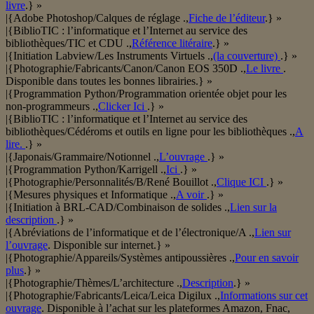
livre
.} »
|{Adobe Photoshop/Calques de réglage .,
Fiche de l’éditeur
.} »
|{BiblioTIC : l’informatique et l’Internet au service des
bibliothèques/TIC et CDU .,
Référence litéraire
.} »
|{Initiation Labview/Les Instruments Virtuels .,
(la couverture)
.} »
|{Photographie/Fabricants/Canon/Canon EOS 350D .,
Le livre
.
Disponible dans toutes les bonnes librairies.} »
|{Programmation Python/Programmation orientée objet pour les
non-programmeurs .,
Clicker Ici
.} »
|{BiblioTIC : l’informatique et l’Internet au service des
bibliothèques/Cédéroms et outils en ligne pour les bibliothèques .,
A
lire.
.} »
|{Japonais/Grammaire/Notionnel .,
L’ouvrage
.} »
|{Programmation Python/Karrigell .,
Ici
.} »
|{Photographie/Personnalités/B/René Bouillot .,
Clique ICI
.} »
|{Mesures physiques et Informatique .,
A voir
.} »
|{Initiation à BRL-CAD/Combinaison de solides .,
Lien sur la
description
.} »
|{Abréviations de l’informatique et de l’électronique/A .,
Lien sur
l’ouvrage
. Disponible sur internet.} »
|{Photographie/Appareils/Systèmes antipoussières .,
Pour en savoir
plus
.} »
|{Photographie/Thèmes/L’architecture .,
Description
.} »
|{Photographie/Fabricants/Leica/Leica Digilux .,
Informations sur cet
ouvrage
. Disponible à l’achat sur les plateformes Amazon, Fnac,