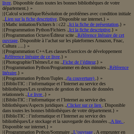
livre
. Disponible dans toutes les bonnes bibliothèques de votre
département.} »
|{Calcul scientifique/Résolution de problèmes avec condition initiale
.,
Lien sur la fiche descriptive
. Disponible sur internet.} »
|{Mathc initiation/Fichiers h : c22 .,
Ici la fiche de présentation
.} »
|{Programmation Python/Fichiers .,
Ici la fiche descriptive
.} »
|{Programmation Octave/Éditeur scite .,
Référence litéraire de cet
ouvrage
. Disponible à l’achat sur les plateformes Amazon, Fnac,
Cultura ….} »
|{Programmation C++/Les classes/Exercices de développement
.,
Référence litéraire de ce livre
.} »
|{Photographie/Thèmes/Le nu .,
Fiche de l’éditeur
.} »
|{Programmation Python/Programmer en deux minutes .,
Référence
litéraire
.} »
|{Programmation Python/Tuples .,
(la couverture)
.} »
|{BiblioTIC : l’informatique et l’Internet au service des
bibliothèques/Les systèmes de gestion de bases de données
relationnels .,
Le livre
.} »
|{BiblioTIC : l’informatique et l’Internet au service des
bibliothèques/Aspects juridiques .,
Clicker sur ce lien
. Disponible
dans toutes les bonnes bibliothèques de votre département.} »
|{BiblioTIC : l’informatique et l’Internet au service des
bibliothèques/Le stockage et la sauvegarde des données .,
A lire.
.
Disponible sur internet.} »
|{Programmation Python/Sommaire .,
L’ouvrage
. A emprunter en