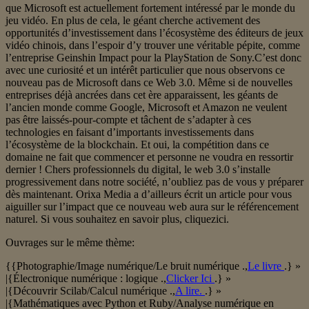
que Microsoft est actuellement fortement intéressé par le monde du
jeu vidéo. En plus de cela, le géant cherche activement des
opportunités d’investissement dans l’écosystème des éditeurs de jeux
vidéo chinois, dans l’espoir d’y trouver une véritable pépite, comme
l’entreprise Geinshin Impact pour la PlayStation de Sony.C’est donc
avec une curiosité et un intérêt particulier que nous observons ce
nouveau pas de Microsoft dans ce Web 3.0. Même si de nouvelles
entreprises déjà ancrées dans cet ère apparaissent, les géants de
l’ancien monde comme Google, Microsoft et Amazon ne veulent
pas être laissés-pour-compte et tâchent de s’adapter à ces
technologies en faisant d’importants investissements dans
l’écosystème de la blockchain. Et oui, la compétition dans ce
domaine ne fait que commencer et personne ne voudra en ressortir
dernier ! Chers professionnels du digital, le web 3.0 s’installe
progressivement dans notre société, n’oubliez pas de vous y préparer
dès maintenant. Orixa Media a d’ailleurs écrit un article pour vous
aiguiller sur l’impact que ce nouveau web aura sur le référencement
naturel. Si vous souhaitez en savoir plus, cliquezici.
Ouvrages sur le même thème:
{{Photographie/Image numérique/Le bruit numérique .,
Le livre
.} »
|{Électronique numérique : logique .,
Clicker Ici
.} »
|{Découvrir Scilab/Calcul numérique .,
A lire.
.} »
|{Mathématiques avec Python et Ruby/Analyse numérique en