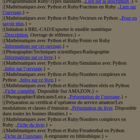
|{Programmation Ruby/Types standards .,
Lien sur la description
.} »
|{Mathématiques avec Python et Ruby/Fractions en Ruby .,
Lien sur
l’ouvrage
.} »
|{Mathématiques avec Python et Ruby/Vecteurs en Python .,
Pour en
savoir plus
.} »
|{Initiation à BRL-CAD/Exporter le modèle numérique
.,
Description
. Ouvrage de référence.} »
|{Mathématiques avec Python et Ruby/Points en Ruby
.,
Informations sur cet ouvrage
.} »
|{Photographie/Techniques scientifiques/Radiographie
.,
Informations sur ce livre
.} »
|{Mathématiques avec Python et Ruby/Simulation avec Python
.,
Infos sur l’ouvrage
.} »
|{Mathématiques avec Python et Ruby/Nombres complexes en
Python .,
Infos sur ce livre
.} »
|{Mathématiques avec Python et Ruby/Nombres réels en Python
.,
Fiche complète
. Disponible Sur AMAZON.} »
|{Photographie/Fabricants/Leica .,
Présentation de l’ouvrage
.} »
|{Préparation au certificat d’opérateur du service amateur/Les
modulations et classes d’émission .,
Présentation du livre
. Disponible
dans toutes les bonnes librairies.} »
|{Mathématiques avec Python et Ruby/Nombres complexes en
Ruby .,
Fiche du livre
.} »
|{Mathématiques avec Python et Ruby/Freudenthal en Python
.,
Fiche de l’ouvrage
. A emprunter en bibliothèque.} »