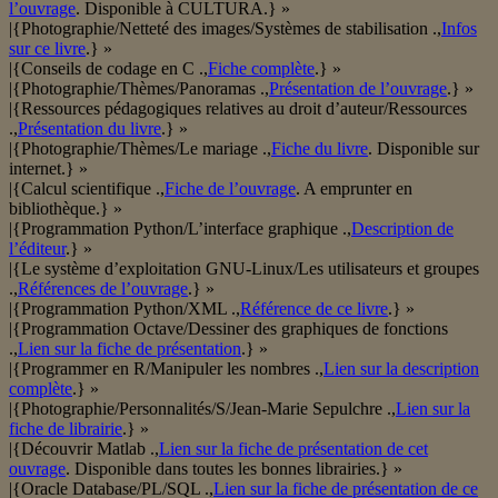
l’ouvrage
. Disponible à CULTURA.} »
|{Photographie/Netteté des images/Systèmes de stabilisation .,
Infos
sur ce livre
.} »
|{Conseils de codage en C .,
Fiche complète
.} »
|{Photographie/Thèmes/Panoramas .,
Présentation de l’ouvrage
.} »
|{Ressources pédagogiques relatives au droit d’auteur/Ressources
.,
Présentation du livre
.} »
|{Photographie/Thèmes/Le mariage .,
Fiche du livre
. Disponible sur
internet.} »
|{Calcul scientifique .,
Fiche de l’ouvrage
. A emprunter en
bibliothèque.} »
|{Programmation Python/L’interface graphique .,
Description de
l’éditeur
.} »
|{Le système d’exploitation GNU-Linux/Les utilisateurs et groupes
.,
Références de l’ouvrage
.} »
|{Programmation Python/XML .,
Référence de ce livre
.} »
|{Programmation Octave/Dessiner des graphiques de fonctions
.,
Lien sur la fiche de présentation
.} »
|{Programmer en R/Manipuler les nombres .,
Lien sur la description
complète
.} »
|{Photographie/Personnalités/S/Jean-Marie Sepulchre .,
Lien sur la
fiche de librairie
.} »
|{Découvrir Matlab .,
Lien sur la fiche de présentation de cet
ouvrage
. Disponible dans toutes les bonnes librairies.} »
|{Oracle Database/PL/SQL .,
Lien sur la fiche de présentation de ce