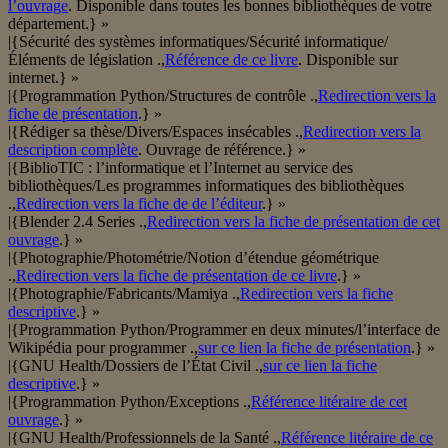
l’ouvrage
. Disponible dans toutes les bonnes bibliothèques de votre
département.} »
|{Sécurité des systèmes informatiques/Sécurité informatique/
Éléments de législation .,
Référence de ce livre
. Disponible sur
internet.} »
|{Programmation Python/Structures de contrôle .,
Redirection vers la
fiche de présentation
.} »
|{Rédiger sa thèse/Divers/Espaces insécables .,
Redirection vers la
description complète
. Ouvrage de référence.} »
|{BiblioTIC : l’informatique et l’Internet au service des
bibliothèques/Les programmes informatiques des bibliothèques
.,
Redirection vers la fiche de de l’éditeur
.} »
|{Blender 2.4 Series .,
Redirection vers la fiche de présentation de cet
ouvrage
.} »
|{Photographie/Photométrie/Notion d’étendue géométrique
.,
Redirection vers la fiche de présentation de ce livre
.} »
|{Photographie/Fabricants/Mamiya .,
Redirection vers la fiche
descriptive
.} »
|{Programmation Python/Programmer en deux minutes/l’interface de
Wikipédia pour programmer .,
sur ce lien la fiche de présentation
.} »
|{GNU Health/Dossiers de l’État Civil .,
sur ce lien la fiche
descriptive
.} »
|{Programmation Python/Exceptions .,
Référence litéraire de cet
ouvrage
.} »
|{GNU Health/Professionnels de la Santé .,
Référence litéraire de ce