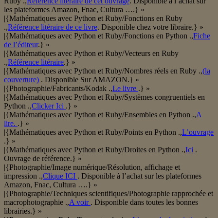
Ruby .,
Référence litéraire de cet ouvrage
. Disponible à l’achat sur
les plateformes Amazon, Fnac, Cultura ….} »
|{Mathématiques avec Python et Ruby/Fonctions en Ruby
.,
Référence litéraire de ce livre
. Disponible chez votre libraire.} »
|{Mathématiques avec Python et Ruby/Fonctions en Python .,
Fiche
de l’éditeur
.} »
|{Mathématiques avec Python et Ruby/Vecteurs en Ruby
.,
Référence litéraire
.} »
|{Mathématiques avec Python et Ruby/Nombres réels en Ruby .,
(la
couverture)
. Disponible Sur AMAZON.} »
|{Photographie/Fabricants/Kodak .,
Le livre
.} »
|{Mathématiques avec Python et Ruby/Systèmes congruentiels en
Python .,
Clicker Ici
.} »
|{Mathématiques avec Python et Ruby/Ensembles en Python .,
A
lire.
.} »
|{Mathématiques avec Python et Ruby/Points en Python .,
L’ouvrage
.} »
|{Mathématiques avec Python et Ruby/Droites en Python .,
Ici
.
Ouvrage de référence.} »
|{Photographie/Image numérique/Résolution, affichage et
impression .,
Clique ICI
. Disponible à l’achat sur les plateformes
Amazon, Fnac, Cultura ….} »
|{Photographie/Techniques scientifiques/Photographie rapprochée et
macrophotographie .,
A voir
. Disponible dans toutes les bonnes
librairies.} »