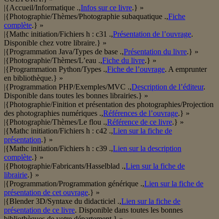
|{Accueil/Informatique .,
Infos sur ce livre
.} »
|{Photographie/Thèmes/Photographie subaquatique .,
Fiche
complète
.} »
|{Mathc initiation/Fichiers h : c31 .,
Présentation de l’ouvrage
.
Disponible chez votre libraire.} »
|{Programmation Java/Types de base .,
Présentation du livre
.} »
|{Photographie/Thèmes/L’eau .,
Fiche du livre
.} »
|{Programmation Python/Types .,
Fiche de l’ouvrage
. A emprunter
en bibliothèque.} »
|{Programmation PHP/Exemples/MVC .,
Description de l’éditeur
.
Disponible dans toutes les bonnes librairies.} »
|{Photographie/Finition et présentation des photographies/Projection
des photographies numériques .,
Références de l’ouvrage
.} »
|{Photographie/Thèmes/Le flou .,
Référence de ce livre
.} »
|{Mathc initiation/Fichiers h : c42 .,
Lien sur la fiche de
présentation
.} »
|{Mathc initiation/Fichiers h : c39 .,
Lien sur la description
complète
.} »
|{Photographie/Fabricants/Hasselblad .,
Lien sur la fiche de
librairie
.} »
|{Programmation/Programmation générique .,
Lien sur la fiche de
présentation de cet ouvrage
.} »
|{Blender 3D/Syntaxe du didacticiel .,
Lien sur la fiche de
présentation de ce livre
. Disponible dans toutes les bonnes
bibliothèques de votre département.} »