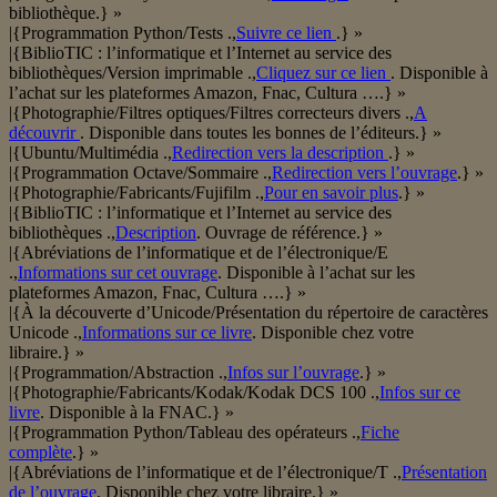
bibliothèque.} »
|{Programmation Python/Tests .,
Suivre ce lien
.} »
|{BiblioTIC : l’informatique et l’Internet au service des
bibliothèques/Version imprimable .,
Cliquez sur ce lien
. Disponible à
l’achat sur les plateformes Amazon, Fnac, Cultura ….} »
|{Photographie/Filtres optiques/Filtres correcteurs divers .,
A
découvrir
. Disponible dans toutes les bonnes de l’éditeurs.} »
|{Ubuntu/Multimédia .,
Redirection vers la description
.} »
|{Programmation Octave/Sommaire .,
Redirection vers l’ouvrage
.} »
|{Photographie/Fabricants/Fujifilm .,
Pour en savoir plus
.} »
|{BiblioTIC : l’informatique et l’Internet au service des
bibliothèques .,
Description
. Ouvrage de référence.} »
|{Abréviations de l’informatique et de l’électronique/E
.,
Informations sur cet ouvrage
. Disponible à l’achat sur les
plateformes Amazon, Fnac, Cultura ….} »
|{À la découverte d’Unicode/Présentation du répertoire de caractères
Unicode .,
Informations sur ce livre
. Disponible chez votre
libraire.} »
|{Programmation/Abstraction .,
Infos sur l’ouvrage
.} »
|{Photographie/Fabricants/Kodak/Kodak DCS 100 .,
Infos sur ce
livre
. Disponible à la FNAC.} »
|{Programmation Python/Tableau des opérateurs .,
Fiche
complète
.} »
|{Abréviations de l’informatique et de l’électronique/T .,
Présentation
de l’ouvrage
. Disponible chez votre libraire.} »