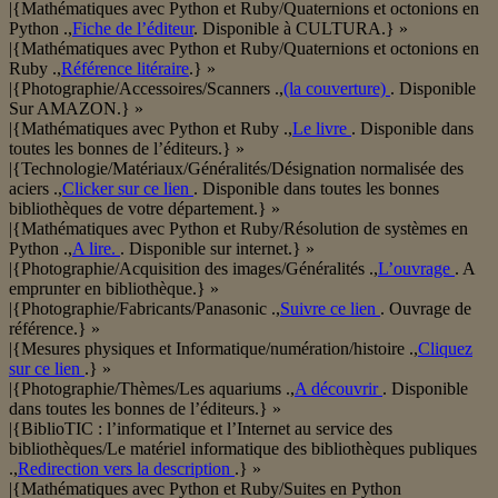
|{Mathématiques avec Python et Ruby/Quaternions et octonions en
Python .,
Fiche de l’éditeur
. Disponible à CULTURA.} »
|{Mathématiques avec Python et Ruby/Quaternions et octonions en
Ruby .,
Référence litéraire
.} »
|{Photographie/Accessoires/Scanners .,
(la couverture)
. Disponible
Sur AMAZON.} »
|{Mathématiques avec Python et Ruby .,
Le livre
. Disponible dans
toutes les bonnes de l’éditeurs.} »
|{Technologie/Matériaux/Généralités/Désignation normalisée des
aciers .,
Clicker sur ce lien
. Disponible dans toutes les bonnes
bibliothèques de votre département.} »
|{Mathématiques avec Python et Ruby/Résolution de systèmes en
Python .,
A lire.
. Disponible sur internet.} »
|{Photographie/Acquisition des images/Généralités .,
L’ouvrage
. A
emprunter en bibliothèque.} »
|{Photographie/Fabricants/Panasonic .,
Suivre ce lien
. Ouvrage de
référence.} »
|{Mesures physiques et Informatique/numération/histoire .,
Cliquez
sur ce lien
.} »
|{Photographie/Thèmes/Les aquariums .,
A découvrir
. Disponible
dans toutes les bonnes de l’éditeurs.} »
|{BiblioTIC : l’informatique et l’Internet au service des
bibliothèques/Le matériel informatique des bibliothèques publiques
.,
Redirection vers la description
.} »
|{Mathématiques avec Python et Ruby/Suites en Python