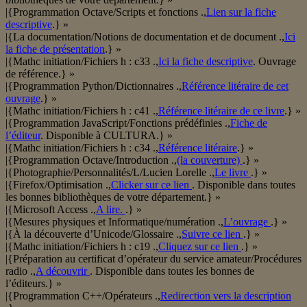
|{Programmation Octave/Scripts et fonctions .,
Lien sur la fiche
descriptive
.} »
|{La documentation/Notions de documentation et de document .,
Ici
la fiche de présentation
.} »
|{Mathc initiation/Fichiers h : c33 .,
Ici la fiche descriptive
. Ouvrage
de référence.} »
|{Programmation Python/Dictionnaires .,
Référence litéraire de cet
ouvrage
.} »
|{Mathc initiation/Fichiers h : c41 .,
Référence litéraire de ce livre
.} »
|{Programmation JavaScript/Fonctions prédéfinies .,
Fiche de
l’éditeur
. Disponible à CULTURA.} »
|{Mathc initiation/Fichiers h : c34 .,
Référence litéraire
.} »
|{Programmation Octave/Introduction .,
(la couverture)
.} »
|{Photographie/Personnalités/L/Lucien Lorelle .,
Le livre
.} »
|{Firefox/Optimisation .,
Clicker sur ce lien
. Disponible dans toutes
les bonnes bibliothèques de votre département.} »
|{Microsoft Access .,
A lire.
.} »
|{Mesures physiques et Informatique/numération .,
L’ouvrage
.} »
|{À la découverte d’Unicode/Glossaire .,
Suivre ce lien
.} »
|{Mathc initiation/Fichiers h : c19 .,
Cliquez sur ce lien
.} »
|{Préparation au certificat d’opérateur du service amateur/Procédures
radio .,
A découvrir
. Disponible dans toutes les bonnes de
l’éditeurs.} »
|{Programmation C++/Opérateurs .,
Redirection vers la description