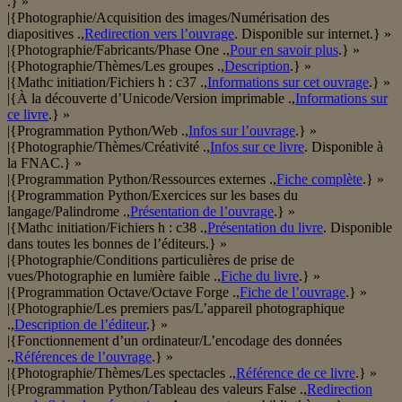
.} »
|{Photographie/Acquisition des images/Numérisation des
diapositives .,
Redirection vers l’ouvrage
. Disponible sur internet.} »
|{Photographie/Fabricants/Phase One .,
Pour en savoir plus
.} »
|{Photographie/Thèmes/Les groupes .,
Description
.} »
|{Mathc initiation/Fichiers h : c37 .,
Informations sur cet ouvrage
.} »
|{À la découverte d’Unicode/Version imprimable .,
Informations sur
ce livre
.} »
|{Programmation Python/Web .,
Infos sur l’ouvrage
.} »
|{Photographie/Thèmes/Créativité .,
Infos sur ce livre
. Disponible à
la FNAC.} »
|{Programmation Python/Ressources externes .,
Fiche complète
.} »
|{Programmation Python/Exercices sur les bases du
langage/Palindrome .,
Présentation de l’ouvrage
.} »
|{Mathc initiation/Fichiers h : c38 .,
Présentation du livre
. Disponible
dans toutes les bonnes de l’éditeurs.} »
|{Photographie/Conditions particulières de prise de
vues/Photographie en lumière faible .,
Fiche du livre
.} »
|{Programmation Octave/Octave Forge .,
Fiche de l’ouvrage
.} »
|{Photographie/Les premiers pas/L’appareil photographique
.,
Description de l’éditeur
.} »
|{Fonctionnement d’un ordinateur/L’encodage des données
.,
Références de l’ouvrage
.} »
|{Photographie/Thèmes/Les spectacles .,
Référence de ce livre
.} »
|{Programmation Python/Tableau des valeurs False .,
Redirection