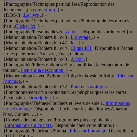
|{Photographie/Techniques particulières/Reproduction des
documents .,
(la couverture)
.} »
|{DOS/If .,
Le livre
.} »
|{Photographie/Techniques particulières/Photographie des œuvres
d’art .,
Clicker Ici
.} »
|{Photographie/Personnalités/S .,
A lire.
. Disponible sur internet.} »
|{Mathc initiation/Fichiers h : c43 .,
L’ouvrage
.} »
|{Mathc initiation/Fichiers h : c47 .,
Ici
.} »
|{Mathc initiation/Fichiers h : c44 .,
Clique ICI
. Disponible à l’achat
sur les plateformes Amazon, Fnac, Cultura ….} »
|{Mathc initiation/Fichiers h : c40 .,
A voir
.} »
|{Photographie/Filtres optiques/Filtres modifiant la température de
couleur .,
Lien sur la description
.} »
|{Mathématiques avec Python et Ruby/Joukovski et Ruby .,
Lien sur
l’ouvrage
.} »
|{Mathc initiation/Fichiers h : c32 .,
Pour en savoir plus
.} »
|{Fonctionnement d’un ordinateur/Les périphériques et les cartes
d’extension .,
Description
.} »
|{Photographie/Thèmes/Couchers et levers de soleil .,
Informations
sur cet ouvrage
. Disponible à l’achat sur les plateformes Amazon,
Fnac, Cultura ….} »
|{Conseils de codage en C/Programmes plus exploitables
.,
Informations sur ce livre
. Disponible chez votre libraire.} »
|{Photographie/Fabricants/Sigma .,
Infos sur l’ouvrage
. Disponible à
CULTURA.} »