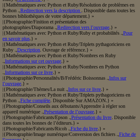
|{Mathématiques avec Python et Ruby/Résolution de problèmes en
Python .,
Redirection vers la description
. Disponible dans toutes les
bonnes bibliothèques de votre département.} »
|{Photographie/Finition et présentation des
photographies/Diaporama .,
Redirection vers l’ouvrage
.} »
|{Mathématiques avec Python et Ruby/Ruby et probabilités .,
Pour
en savoir plus
.} »
|{Mathématiques avec Python et Ruby/Triplets pythagoriciens en
Ruby .,
Description
. Ouvrage de référence.} »
|{Mathématiques avec Python et Ruby/Nombres en Ruby
.,
Informations sur cet ouvrage
.} »
|{Mathématiques avec Python et Ruby/Nombres en Python
.,
Informations sur ce livre
.} »
|{Photographie/Personnalités/B/Frédéric Boissonnas .,
Infos sur
l’ouvrage
.} »
|{Photographie/Thèmes/La nuit .,
Infos sur ce livre
.} »
|{Mathématiques avec Python et Ruby/Triplets pythagoriciens en
Python .,
Fiche complète
. Disponible Sur AMAZON.} »
|{Photographie/Conseils aux débutants/Apprendre à régler son
appareil numérique .,
Présentation de l’ouvrage
.} »
|{Photographie/Fabricants/Epson .,
Présentation du livre
. Disponible
dans toutes les bonnes de l’éditeurs.} »
|{Photographie/Fabricants/Ricoh .,
Fiche du livre
.} »
|{Photographie/Image numérique/Conversion des fichiers .,
Fiche de
l’ouvrage
.} »