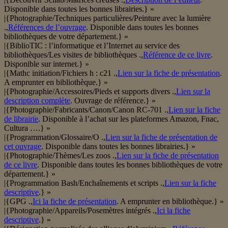
Disponible dans toutes les bonnes librairies.} »
|{Photographie/Techniques particulières/Peinture avec la lumière
.,
Références de l’ouvrage
. Disponible dans toutes les bonnes
bibliothèques de votre département.} »
|{BiblioTIC : l’informatique et l’Internet au service des
bibliothèques/Les visites de bibliothèques .,
Référence de ce livre
.
Disponible sur internet.} »
|{Mathc initiation/Fichiers h : c21 .,
Lien sur la fiche de présentation
.
A emprunter en bibliothèque.} »
|{Photographie/Accessoires/Pieds et supports divers .,
Lien sur la
description complète
. Ouvrage de référence.} »
|{Photographie/Fabricants/Canon/Canon RC-701 .,
Lien sur la fiche
de librairie
. Disponible à l’achat sur les plateformes Amazon, Fnac,
Cultura ….} »
|{Programmation/Glossaire/O .,
Lien sur la fiche de présentation de
cet ouvrage
. Disponible dans toutes les bonnes librairies.} »
|{Photographie/Thèmes/Les zoos .,
Lien sur la fiche de présentation
de ce livre
. Disponible dans toutes les bonnes bibliothèques de votre
département.} »
|{Programmation Bash/Enchaînements et scripts .,
Lien sur la fiche
descriptive
.} »
|{GPG .,
Ici la fiche de présentation
. A emprunter en bibliothèque.} »
|{Photographie/Appareils/Posemètres intégrés .,
Ici la fiche
descriptive
.} »