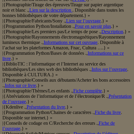
|{Photographie/Tirage des épreuves/Tirage sur papier argentique
noir et blanc .,
Lien sur la description
. Disponible dans toutes les
bonnes bibliothèques de votre département.} »
|{Photographie/Fabricants/Sony .,
Lien sur l’ouvrage
.} »
|{Programmation Python/Installation .,
Pour en savoir plus
.} »
|{Photographie/Les premiers pas/Le temps de pose .,
Description
.} »
|{Photographie/Rayonnements électromagnétiques/Rayonnement
lumineux thermique .,
Informations sur cet ouvrage
. Disponible à
l’achat sur les plateformes Amazon, Fnac, Cultura ….} »
|{Programmation Python/Bases de données .,
Informations sur ce
livre
.} »
|{BiblioTIC : l’informatique et l’Internet au service des
bibliothèques/Les sites web des bibliothèques .,
Infos sur l’ouvrage
.
Disponible à CULTURA.} »
|{Photographie/Conseils aux débutants/Acheter les bons accessoires
.,
Infos sur ce livre
.} »
|{Photographie/Thèmes/Les enfants .,
Fiche complète
.} »
|{Abréviations de l’informatique et de l’électronique/R .,
Présentation
de l’ouvrage
.} »
|{Kdenlive .,
Présentation du livre
.} »
|{Programmation Python/Chaines de caractères .,
Fiche du livre
.
Disponible sur internet.} »
|{Conseils de codage en C/Recherche des erreurs .,
Fiche de
l’ouvrage
.} »
|{Découvrir Scilab/Matrices creuses .,
Description de l’éditeur
.