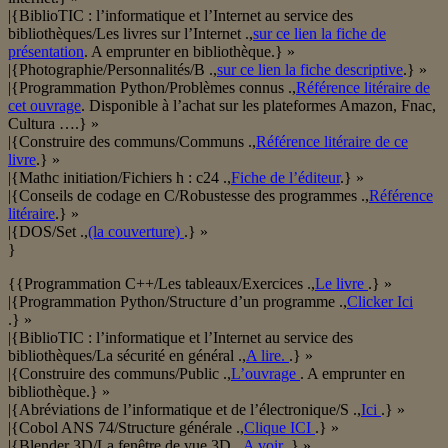
|{BiblioTIC : l’informatique et l’Internet au service des
bibliothèques/Les livres sur l’Internet .,
sur ce lien la fiche de
présentation
. A emprunter en bibliothèque.} »
|{Photographie/Personnalités/B .,
sur ce lien la fiche descriptive
.} »
|{Programmation Python/Problèmes connus .,
Référence litéraire de
cet ouvrage
. Disponible à l’achat sur les plateformes Amazon, Fnac,
Cultura ….} »
|{Construire des communs/Communs .,
Référence litéraire de ce
livre
.} »
|{Mathc initiation/Fichiers h : c24 .,
Fiche de l’éditeur
.} »
|{Conseils de codage en C/Robustesse des programmes .,
Référence
litéraire
.} »
|{DOS/Set .,
(la couverture)
.} »
}
{{Programmation C++/Les tableaux/Exercices .,
Le livre
.} »
|{Programmation Python/Structure d’un programme .,
Clicker Ici
.} »
|{BiblioTIC : l’informatique et l’Internet au service des
bibliothèques/La sécurité en général .,
A lire.
.} »
|{Construire des communs/Public .,
L’ouvrage
. A emprunter en
bibliothèque.} »
|{Abréviations de l’informatique et de l’électronique/S .,
Ici
.} »
|{Cobol ANS 74/Structure générale .,
Clique ICI
.} »
|{Blender 3D/La fenêtre de vue 3D .,
A voir
.} »