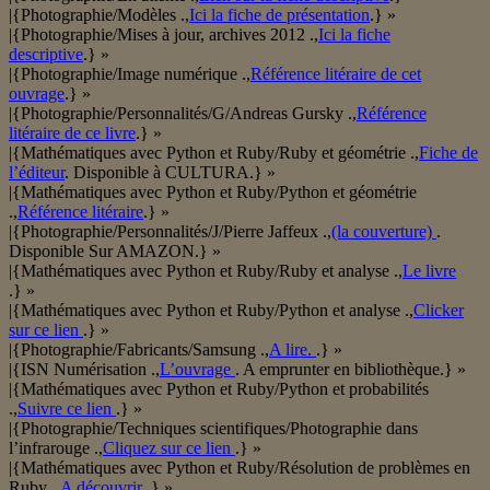
|{Photographie/Modèles .,
Ici la fiche de présentation
.} »
|{Photographie/Mises à jour, archives 2012 .,
Ici la fiche
descriptive
.} »
|{Photographie/Image numérique .,
Référence litéraire de cet
ouvrage
.} »
|{Photographie/Personnalités/G/Andreas Gursky .,
Référence
litéraire de ce livre
.} »
|{Mathématiques avec Python et Ruby/Ruby et géométrie .,
Fiche de
l’éditeur
. Disponible à CULTURA.} »
|{Mathématiques avec Python et Ruby/Python et géométrie
.,
Référence litéraire
.} »
|{Photographie/Personnalités/J/Pierre Jaffeux .,
(la couverture)
.
Disponible Sur AMAZON.} »
|{Mathématiques avec Python et Ruby/Ruby et analyse .,
Le livre
.} »
|{Mathématiques avec Python et Ruby/Python et analyse .,
Clicker
sur ce lien
.} »
|{Photographie/Fabricants/Samsung .,
A lire.
.} »
|{ISN Numérisation .,
L’ouvrage
. A emprunter en bibliothèque.} »
|{Mathématiques avec Python et Ruby/Python et probabilités
.,
Suivre ce lien
.} »
|{Photographie/Techniques scientifiques/Photographie dans
l’infrarouge .,
Cliquez sur ce lien
.} »
|{Mathématiques avec Python et Ruby/Résolution de problèmes en
Ruby .,
A découvrir
.} »