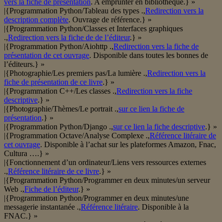
vers la fiche de présentation
. A emprunter en bibliothèque.} »
|{Programmation Python/Tableau des types .,
Redirection vers la
description complète
. Ouvrage de référence.} »
|{Programmation Python/Classes et Interfaces graphiques
.,
Redirection vers la fiche de de l’éditeur
.} »
|{Programmation Python/Aiohttp .,
Redirection vers la fiche de
présentation de cet ouvrage
. Disponible dans toutes les bonnes de
l’éditeurs.} »
|{Photographie/Les premiers pas/La lumière .,
Redirection vers la
fiche de présentation de ce livre
.} »
|{Programmation C++/Les classes .,
Redirection vers la fiche
descriptive
.} »
|{Photographie/Thèmes/Le portrait .,
sur ce lien la fiche de
présentation
.} »
|{Programmation Python/Django .,
sur ce lien la fiche descriptive
.} »
|{Programmation Octave/Analyse Complexe .,
Référence litéraire de
cet ouvrage
. Disponible à l’achat sur les plateformes Amazon, Fnac,
Cultura ….} »
|{Fonctionnement d’un ordinateur/Liens vers ressources externes
.,
Référence litéraire de ce livre
.} »
|{Programmation Python/Programmer en deux minutes/un serveur
Web .,
Fiche de l’éditeur
.} »
|{Programmation Python/Programmer en deux minutes/une
messagerie instantanée .,
Référence litéraire
. Disponible à la
FNAC.} »