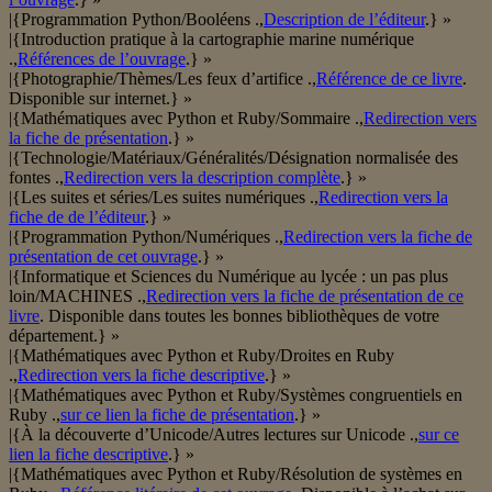
|{Programmation Python/Booléens .,
Description de l’éditeur
.} »
|{Introduction pratique à la cartographie marine numérique
.,
Références de l’ouvrage
.} »
|{Photographie/Thèmes/Les feux d’artifice .,
Référence de ce livre
.
Disponible sur internet.} »
|{Mathématiques avec Python et Ruby/Sommaire .,
Redirection vers
la fiche de présentation
.} »
|{Technologie/Matériaux/Généralités/Désignation normalisée des
fontes .,
Redirection vers la description complète
.} »
|{Les suites et séries/Les suites numériques .,
Redirection vers la
fiche de de l’éditeur
.} »
|{Programmation Python/Numériques .,
Redirection vers la fiche de
présentation de cet ouvrage
.} »
|{Informatique et Sciences du Numérique au lycée : un pas plus
loin/MACHINES .,
Redirection vers la fiche de présentation de ce
livre
. Disponible dans toutes les bonnes bibliothèques de votre
département.} »
|{Mathématiques avec Python et Ruby/Droites en Ruby
.,
Redirection vers la fiche descriptive
.} »
|{Mathématiques avec Python et Ruby/Systèmes congruentiels en
Ruby .,
sur ce lien la fiche de présentation
.} »
|{À la découverte d’Unicode/Autres lectures sur Unicode .,
sur ce
lien la fiche descriptive
.} »
|{Mathématiques avec Python et Ruby/Résolution de systèmes en