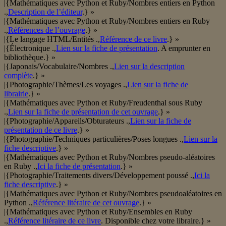
|{Mathématiques avec Python et Ruby/Nombres entiers en Python
.,
Description de l’éditeur
.} »
|{Mathématiques avec Python et Ruby/Nombres entiers en Ruby
.,
Références de l’ouvrage
.} »
|{Le langage HTML/Entités .,
Référence de ce livre
.} »
|{Électronique .,
Lien sur la fiche de présentation
. A emprunter en
bibliothèque.} »
|{Japonais/Vocabulaire/Nombres .,
Lien sur la description
complète
.} »
|{Photographie/Thèmes/Les voyages .,
Lien sur la fiche de
librairie
.} »
|{Mathématiques avec Python et Ruby/Freudenthal sous Ruby
.,
Lien sur la fiche de présentation de cet ouvrage
.} »
|{Photographie/Appareils/Obturateurs .,
Lien sur la fiche de
présentation de ce livre
.} »
|{Photographie/Techniques particulières/Poses longues .,
Lien sur la
fiche descriptive
.} »
|{Mathématiques avec Python et Ruby/Nombres pseudo-aléatoires
en Ruby .,
Ici la fiche de présentation
.} »
|{Photographie/Traitements divers/Développement poussé .,
Ici la
fiche descriptive
.} »
|{Mathématiques avec Python et Ruby/Nombres pseudoaléatoires en
Python .,
Référence litéraire de cet ouvrage
.} »
|{Mathématiques avec Python et Ruby/Ensembles en Ruby
.,
Référence litéraire de ce livre
. Disponible chez votre libraire.} »