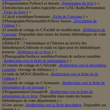
|{Programmation Python/Les threads .,
Présentation du livre
.} »
|{Introduction aux radios logicielles avec GNU Radio/Présentation
.,
Fiche du livre
.} »
|{Calcul scientifique/Sommaire .,
Fiche de l’ouvrage
.} »
|{Photographie/Personnalités/S/Steve Sasson .,
Description de
l’éditeur
.} »
|{Conseils de codage en C/Facilité de modification .,
Références de
l’ouvrage
. Disponible dans toutes les bonnes bibliothèques de votre
département.} »
|{BiblioTIC : l’informatique et l’Internet au service des
bibliothèques/Cédéroms et outils en ligne pour les bibliothèques
jeunesse .,
Référence de ce livre
.} »
|{Photographie/Surfaces sensibles/Formats de surfaces sensibles
.,
Redirection vers la fiche de présentation
.} »
|{Conseils de codage en C/Sécurité .,
Redirection vers la description
complète
. Ouvrage de référence.} »
|{Guide du MOOC/Bénéfices .,
Redirection vers la fiche de de
l’éditeur
.} »
|{Conseils de codage en C/Sommaire .,
Redirection vers la fiche de
présentation de cet ouvrage
.} »
|{Programmation/Glossaire/B .,
Redirection vers la fiche de
présentation de ce livre
. Disponible dans toutes les bonnes
bibliothèques de votre département.} »
|{Grec ancien .,
Redirection vers la fiche descriptive
. Disponible sur
internet.} »