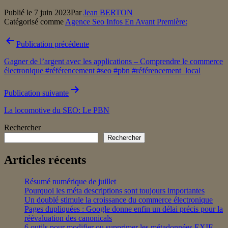
Publié le
7 juin 2023
Par
Jean BERTON
Catégorisé comme
Agence Seo Infos En Avant Première:
Navigation
Publication précédente
de
Gagner de l’argent avec les applications – Comprendre le commerce
l’article
électronique #référencement #seo #pbn #référencement_local
Publication suivante
La locomotive du SEO: Le PBN
Rechercher
Rechercher
Articles récents
Résumé numérique de juillet
Pourquoi les méta descriptions sont toujours importantes
Un doublé stimule la croissance du commerce électronique
Pages dupliquées : Google donne enfin un délai précis pour la
réévaluation des canonicals
6 outils pour modifier ou supprimer les métadonnées EXIF