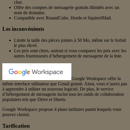
cher.
Offre des comptes de messagerie gratuits illimités avec un
nom de domaine.
Compatible avec RoundCube, Horde et SquirrelMail.
Les inconvénients
Limite la taille des pièces jointes à 50 Mo, même sur le forfait
le plus élevé.
Les prix sont chers, surtout si vous comparez les prix avec les
autres fournisseurs d’hébergement de messagerie de la liste.
Google Workspace offre la
même interface utilisateur que Gmail gratuit. Ainsi, vous n’aurez pas
à apprendre à utiliser un nouveau logiciel. De plus, le service
d’hébergement de messagerie inclut tous les outils de collaboration
populaires tels que Drive et Sheets.
Google Workspace propose 4 plans tarifaires parmi lesquels vous
pouvez choisir.
Tarification