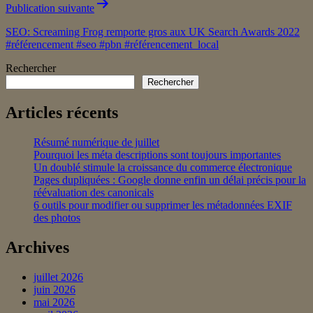
Publication suivante
SEO: Screaming Frog remporte gros aux UK Search Awards 2022
#référencement #seo #pbn #référencement_local
Rechercher
Rechercher
Articles récents
Résumé numérique de juillet
Pourquoi les méta descriptions sont toujours importantes
Un doublé stimule la croissance du commerce électronique
Pages dupliquées : Google donne enfin un délai précis pour la
réévaluation des canonicals
6 outils pour modifier ou supprimer les métadonnées EXIF
des photos
Archives
juillet 2026
juin 2026
mai 2026