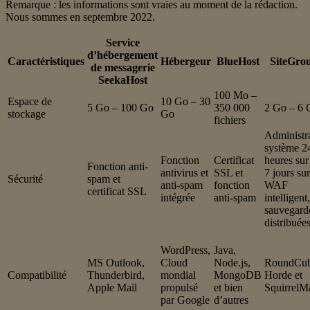
Remarque : les informations sont vraies au moment de la rédaction.
Nous sommes en septembre 2022.
Service
d’hébergement
Caractéristiques
Hébergeur
BlueHost
SiteGro
de messagerie
SeekaHost
100 Mo –
Espace de
10 Go – 30
5 Go – 100 Go
350 000
2 Go – 6 
stockage
Go
fichiers
Administr
système 2
Fonction
Certificat
heures sur
Fonction anti-
antivirus et
SSL et
7 jours sur
Sécurité
spam et
anti-spam
fonction
WAF
certificat SSL
intégrée
anti-spam
intelligent,
sauvegard
distribuée
WordPress,
Java,
MS Outlook,
Cloud
Node.js,
RoundCub
Compatibilité
Thunderbird,
mondial
MongoDB
Horde et
Apple Mail
propulsé
et bien
SquirrelMa
par Google
d’autres