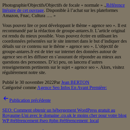
Photographie/Objectifs/Objectifs de focale « normale » .,
Référence
litéraire de cet ouvrage
. Disponible à l’achat sur les plateformes
Amazon, Fnac, Cultura …. »
Vous pouvez lire ce post développant le thème « agence seo ». Il est
recommandé par la rédaction de groupe-antares.fr. L’article original
est rendu du mieux possible. Vous pouvez écrire en utilisant les
coordonnées présentées sur le site internet dans le but d’indiquer des
détails sur ce contenu sur le thème « agence seo ». L’objectif de
groupe-antares.fr est de trier sur internet des données autour de
agence seo et les diffuser en s’assurant de répondre au mieux aux
questions des personnes. D’ici peu, on lancera d’autres
renseignements pertinents sur le sujet « agence seo ». Alors, visitez
régulièrement notre site.
Publié le
30 novembre 2022
Par
Jean BERTON
Catégorisé comme
Agence Seo Infos En Avant Première:
Navigation
Publication précédente
de
SEO: Comment obtenir un hébergement WordPress gratuit au
l’article
Royaume-Uni avec le domaine .co.uk le moins cher pour votre blog
WP #référencement #seo #pbn #référencement_local