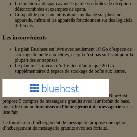
La fonction anti-spam avancée garde vos boîtes de réception
désencombrées et exemptes de spam.
Compatible pour une utilisation simultanée sur plusieurs
appareils, même si les appareils fonctionnent sur des logiciels
différents.
Les inconvénients
Le plan Business est livré avec seulement 10 Go d’espace de
stockage de boîte aux lettres, ce qui n’est pas suffisant pour la
plupart des entreprises.
Le plan mis à niveau n’offre rien d’autre que 20 Go
supplémentaires d’espace de stockage de boîte aux lettres.
BlueHost
propose 5 comptes de messagerie gratuits avec leur forfait de base,
une offre unique
fournisseur d’hébergement de messagerie
sur la
liste fait.
Le fournisseur d’hébergement de messagerie propose une option
d’hébergement de messagerie gratuite avec ses forfaits.