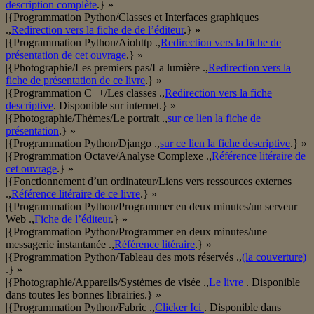
description complète
.} »
|{Programmation Python/Classes et Interfaces graphiques
.,
Redirection vers la fiche de de l’éditeur
.} »
|{Programmation Python/Aiohttp .,
Redirection vers la fiche de
présentation de cet ouvrage
.} »
|{Photographie/Les premiers pas/La lumière .,
Redirection vers la
fiche de présentation de ce livre
.} »
|{Programmation C++/Les classes .,
Redirection vers la fiche
descriptive
. Disponible sur internet.} »
|{Photographie/Thèmes/Le portrait .,
sur ce lien la fiche de
présentation
.} »
|{Programmation Python/Django .,
sur ce lien la fiche descriptive
.} »
|{Programmation Octave/Analyse Complexe .,
Référence litéraire de
cet ouvrage
.} »
|{Fonctionnement d’un ordinateur/Liens vers ressources externes
.,
Référence litéraire de ce livre
.} »
|{Programmation Python/Programmer en deux minutes/un serveur
Web .,
Fiche de l’éditeur
.} »
|{Programmation Python/Programmer en deux minutes/une
messagerie instantanée .,
Référence litéraire
.} »
|{Programmation Python/Tableau des mots réservés .,
(la couverture)
.} »
|{Photographie/Appareils/Systèmes de visée .,
Le livre
. Disponible
dans toutes les bonnes librairies.} »
|{Programmation Python/Fabric .,
Clicker Ici
. Disponible dans