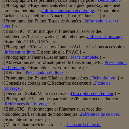
|{Photographie/Les premiers pas/Le temps de pose .,
Description
.} »
|{Photographie/Rayonnements électromagnétiques/Rayonnement
lumineux thermique .,
Informations sur cet ouvrage
. Disponible à
l’achat sur les plateformes Amazon, Fnac, Cultura ….} »
|{Programmation Python/Bases de données .,
Informations sur ce
livre
.} »
|{BiblioTIC : l’informatique et l’Internet au service des
bibliothèques/Les sites web des bibliothèques .,
Infos sur l’ouvrage
.
Disponible à CULTURA.} »
|{Photographie/Conseils aux débutants/Acheter les bons accessoires
.,
Infos sur ce livre
. Disponible à la FNAC.} »
|{Photographie/Thèmes/Les enfants .,
Fiche complète
.} »
|{Abréviations de l’informatique et de l’électronique/R .,
Présentation
de l’ouvrage
. Disponible chez votre libraire.} »
|{Kdenlive .,
Présentation du livre
.} »
|{Programmation Python/Chaines de caractères .,
Fiche du livre
.} »
|{Conseils de codage en C/Recherche des erreurs .,
Fiche de
l’ouvrage
.} »
|{Découvrir Scilab/Matrices creuses .,
Description de l’éditeur
.} »
|{Photographie/Techniques particulières/Peinture avec la lumière
.,
Références de l’ouvrage
.} »
|{BiblioTIC : l’informatique et l’Internet au service des
bibliothèques/Les visites de bibliothèques .,
Référence de ce livre
.
Disponible sur internet.} »
|{Mathc initiation/Fichiers h : c21 .,
Lien sur la fiche de