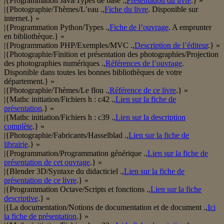
|{Programmation Java/Types de base .,
Présentation du livre
.} »
|{Photographie/Thèmes/L’eau .,
Fiche du livre
. Disponible sur
internet.} »
|{Programmation Python/Types .,
Fiche de l’ouvrage
. A emprunter
en bibliothèque.} »
|{Programmation PHP/Exemples/MVC .,
Description de l’éditeur
.} »
|{Photographie/Finition et présentation des photographies/Projection
des photographies numériques .,
Références de l’ouvrage
.
Disponible dans toutes les bonnes bibliothèques de votre
département.} »
|{Photographie/Thèmes/Le flou .,
Référence de ce livre
.} »
|{Mathc initiation/Fichiers h : c42 .,
Lien sur la fiche de
présentation
.} »
|{Mathc initiation/Fichiers h : c39 .,
Lien sur la description
complète
.} »
|{Photographie/Fabricants/Hasselblad .,
Lien sur la fiche de
librairie
.} »
|{Programmation/Programmation générique .,
Lien sur la fiche de
présentation de cet ouvrage
.} »
|{Blender 3D/Syntaxe du didacticiel .,
Lien sur la fiche de
présentation de ce livre
.} »
|{Programmation Octave/Scripts et fonctions .,
Lien sur la fiche
descriptive
.} »
|{La documentation/Notions de documentation et de document .,
Ici
la fiche de présentation
.} »