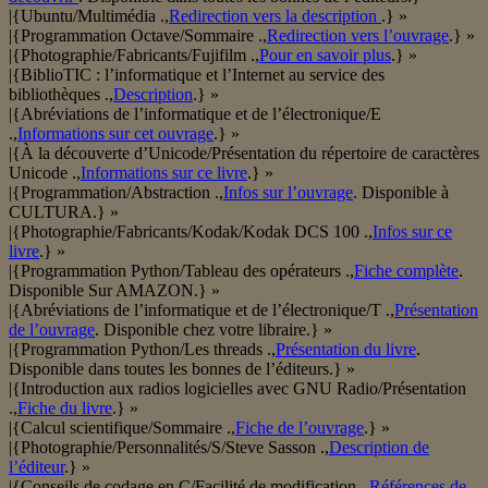
|{Ubuntu/Multimédia .,
Redirection vers la description
.} »
|{Programmation Octave/Sommaire .,
Redirection vers l’ouvrage
.} »
|{Photographie/Fabricants/Fujifilm .,
Pour en savoir plus
.} »
|{BiblioTIC : l’informatique et l’Internet au service des
bibliothèques .,
Description
.} »
|{Abréviations de l’informatique et de l’électronique/E
.,
Informations sur cet ouvrage
.} »
|{À la découverte d’Unicode/Présentation du répertoire de caractères
Unicode .,
Informations sur ce livre
.} »
|{Programmation/Abstraction .,
Infos sur l’ouvrage
. Disponible à
CULTURA.} »
|{Photographie/Fabricants/Kodak/Kodak DCS 100 .,
Infos sur ce
livre
.} »
|{Programmation Python/Tableau des opérateurs .,
Fiche complète
.
Disponible Sur AMAZON.} »
|{Abréviations de l’informatique et de l’électronique/T .,
Présentation
de l’ouvrage
. Disponible chez votre libraire.} »
|{Programmation Python/Les threads .,
Présentation du livre
.
Disponible dans toutes les bonnes de l’éditeurs.} »
|{Introduction aux radios logicielles avec GNU Radio/Présentation
.,
Fiche du livre
.} »
|{Calcul scientifique/Sommaire .,
Fiche de l’ouvrage
.} »
|{Photographie/Personnalités/S/Steve Sasson .,
Description de
l’éditeur
.} »
|{Conseils de codage en C/Facilité de modification .,
Références de