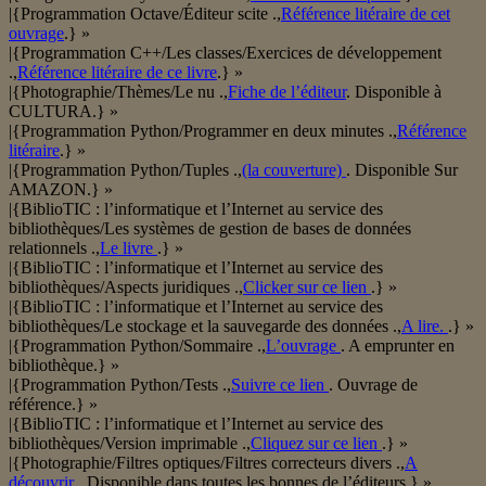
|{Programmation Octave/Éditeur scite .,
Référence litéraire de cet
ouvrage
.} »
|{Programmation C++/Les classes/Exercices de développement
.,
Référence litéraire de ce livre
.} »
|{Photographie/Thèmes/Le nu .,
Fiche de l’éditeur
. Disponible à
CULTURA.} »
|{Programmation Python/Programmer en deux minutes .,
Référence
litéraire
.} »
|{Programmation Python/Tuples .,
(la couverture)
. Disponible Sur
AMAZON.} »
|{BiblioTIC : l’informatique et l’Internet au service des
bibliothèques/Les systèmes de gestion de bases de données
relationnels .,
Le livre
.} »
|{BiblioTIC : l’informatique et l’Internet au service des
bibliothèques/Aspects juridiques .,
Clicker sur ce lien
.} »
|{BiblioTIC : l’informatique et l’Internet au service des
bibliothèques/Le stockage et la sauvegarde des données .,
A lire.
.} »
|{Programmation Python/Sommaire .,
L’ouvrage
. A emprunter en
bibliothèque.} »
|{Programmation Python/Tests .,
Suivre ce lien
. Ouvrage de
référence.} »
|{BiblioTIC : l’informatique et l’Internet au service des
bibliothèques/Version imprimable .,
Cliquez sur ce lien
.} »
|{Photographie/Filtres optiques/Filtres correcteurs divers .,
A
découvrir
. Disponible dans toutes les bonnes de l’éditeurs.} »