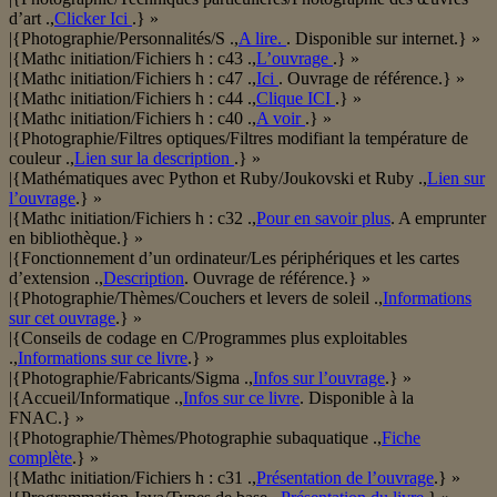
d’art .,
Clicker Ici
.} »
|{Photographie/Personnalités/S .,
A lire.
. Disponible sur internet.} »
|{Mathc initiation/Fichiers h : c43 .,
L’ouvrage
.} »
|{Mathc initiation/Fichiers h : c47 .,
Ici
. Ouvrage de référence.} »
|{Mathc initiation/Fichiers h : c44 .,
Clique ICI
.} »
|{Mathc initiation/Fichiers h : c40 .,
A voir
.} »
|{Photographie/Filtres optiques/Filtres modifiant la température de
couleur .,
Lien sur la description
.} »
|{Mathématiques avec Python et Ruby/Joukovski et Ruby .,
Lien sur
l’ouvrage
.} »
|{Mathc initiation/Fichiers h : c32 .,
Pour en savoir plus
. A emprunter
en bibliothèque.} »
|{Fonctionnement d’un ordinateur/Les périphériques et les cartes
d’extension .,
Description
. Ouvrage de référence.} »
|{Photographie/Thèmes/Couchers et levers de soleil .,
Informations
sur cet ouvrage
.} »
|{Conseils de codage en C/Programmes plus exploitables
.,
Informations sur ce livre
.} »
|{Photographie/Fabricants/Sigma .,
Infos sur l’ouvrage
.} »
|{Accueil/Informatique .,
Infos sur ce livre
. Disponible à la
FNAC.} »
|{Photographie/Thèmes/Photographie subaquatique .,
Fiche
complète
.} »
|{Mathc initiation/Fichiers h : c31 .,
Présentation de l’ouvrage
.} »