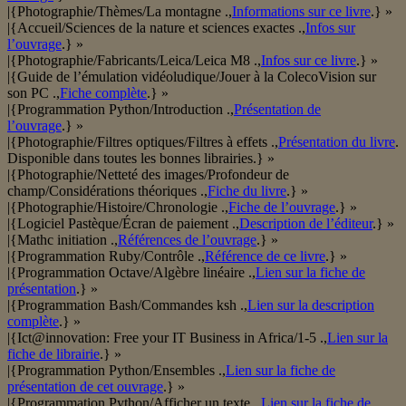
|{Photographie/Thèmes/La montagne .,
Informations sur ce livre
.} »
|{Accueil/Sciences de la nature et sciences exactes .,
Infos sur
l’ouvrage
.} »
|{Photographie/Fabricants/Leica/Leica M8 .,
Infos sur ce livre
.} »
|{Guide de l’émulation vidéoludique/Jouer à la ColecoVision sur
son PC .,
Fiche complète
.} »
|{Programmation Python/Introduction .,
Présentation de
l’ouvrage
.} »
|{Photographie/Filtres optiques/Filtres à effets .,
Présentation du livre
.
Disponible dans toutes les bonnes librairies.} »
|{Photographie/Netteté des images/Profondeur de
champ/Considérations théoriques .,
Fiche du livre
.} »
|{Photographie/Histoire/Chronologie .,
Fiche de l’ouvrage
.} »
|{Logiciel Pastèque/Écran de paiement .,
Description de l’éditeur
.} »
|{Mathc initiation .,
Références de l’ouvrage
.} »
|{Programmation Ruby/Contrôle .,
Référence de ce livre
.} »
|{Programmation Octave/Algèbre linéaire .,
Lien sur la fiche de
présentation
.} »
|{Programmation Bash/Commandes ksh .,
Lien sur la description
complète
.} »
|{Ict@innovation: Free your IT Business in Africa/1-5 .,
Lien sur la
fiche de librairie
.} »
|{Programmation Python/Ensembles .,
Lien sur la fiche de
présentation de cet ouvrage
.} »
|{Programmation Python/Afficher un texte .,
Lien sur la fiche de