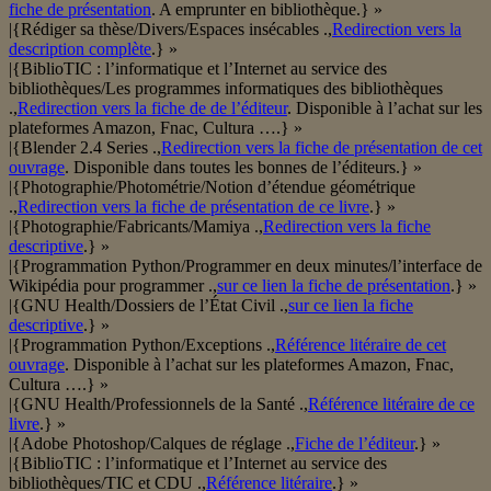
fiche de présentation
. A emprunter en bibliothèque.} »
|{Rédiger sa thèse/Divers/Espaces insécables .,
Redirection vers la
description complète
.} »
|{BiblioTIC : l’informatique et l’Internet au service des
bibliothèques/Les programmes informatiques des bibliothèques
.,
Redirection vers la fiche de de l’éditeur
. Disponible à l’achat sur les
plateformes Amazon, Fnac, Cultura ….} »
|{Blender 2.4 Series .,
Redirection vers la fiche de présentation de cet
ouvrage
. Disponible dans toutes les bonnes de l’éditeurs.} »
|{Photographie/Photométrie/Notion d’étendue géométrique
.,
Redirection vers la fiche de présentation de ce livre
.} »
|{Photographie/Fabricants/Mamiya .,
Redirection vers la fiche
descriptive
.} »
|{Programmation Python/Programmer en deux minutes/l’interface de
Wikipédia pour programmer .,
sur ce lien la fiche de présentation
.} »
|{GNU Health/Dossiers de l’État Civil .,
sur ce lien la fiche
descriptive
.} »
|{Programmation Python/Exceptions .,
Référence litéraire de cet
ouvrage
. Disponible à l’achat sur les plateformes Amazon, Fnac,
Cultura ….} »
|{GNU Health/Professionnels de la Santé .,
Référence litéraire de ce
livre
.} »
|{Adobe Photoshop/Calques de réglage .,
Fiche de l’éditeur
.} »
|{BiblioTIC : l’informatique et l’Internet au service des
bibliothèques/TIC et CDU .,
Référence litéraire
.} »