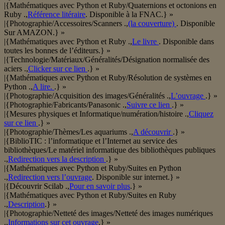
|{Mathématiques avec Python et Ruby/Quaternions et octonions en
Ruby .,
Référence litéraire
. Disponible à la FNAC.} »
|{Photographie/Accessoires/Scanners .,
(la couverture)
. Disponible
Sur AMAZON.} »
|{Mathématiques avec Python et Ruby .,
Le livre
. Disponible dans
toutes les bonnes de l’éditeurs.} »
|{Technologie/Matériaux/Généralités/Désignation normalisée des
aciers .,
Clicker sur ce lien
.} »
|{Mathématiques avec Python et Ruby/Résolution de systèmes en
Python .,
A lire.
.} »
|{Photographie/Acquisition des images/Généralités .,
L’ouvrage
.} »
|{Photographie/Fabricants/Panasonic .,
Suivre ce lien
.} »
|{Mesures physiques et Informatique/numération/histoire .,
Cliquez
sur ce lien
.} »
|{Photographie/Thèmes/Les aquariums .,
A découvrir
.} »
|{BiblioTIC : l’informatique et l’Internet au service des
bibliothèques/Le matériel informatique des bibliothèques publiques
.,
Redirection vers la description
.} »
|{Mathématiques avec Python et Ruby/Suites en Python
.,
Redirection vers l’ouvrage
. Disponible sur internet.} »
|{Découvrir Scilab .,
Pour en savoir plus
.} »
|{Mathématiques avec Python et Ruby/Suites en Ruby
.,
Description
.} »
|{Photographie/Netteté des images/Netteté des images numériques
.,
Informations sur cet ouvrage
.} »