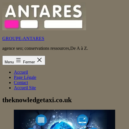
Aller
au
contenu
GROUPE-ANTARES
agence seo; conservations ressources,De A à Z.
Menu
Fermer
Accueil
Page Légale
Contact
Accueil Site
theknowledgetaxi.co.uk