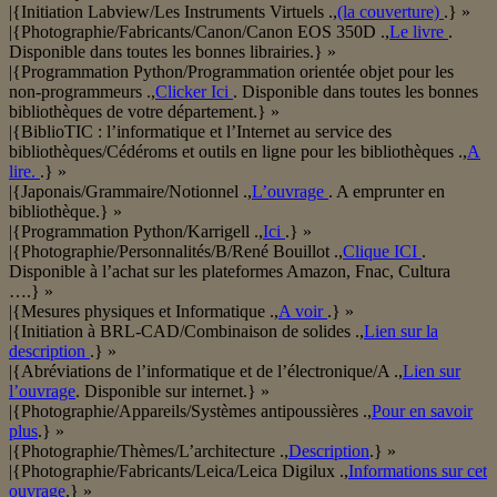
|{Initiation Labview/Les Instruments Virtuels .,
(la couverture)
.} »
|{Photographie/Fabricants/Canon/Canon EOS 350D .,
Le livre
.
Disponible dans toutes les bonnes librairies.} »
|{Programmation Python/Programmation orientée objet pour les
non-programmeurs .,
Clicker Ici
. Disponible dans toutes les bonnes
bibliothèques de votre département.} »
|{BiblioTIC : l’informatique et l’Internet au service des
bibliothèques/Cédéroms et outils en ligne pour les bibliothèques .,
A
lire.
.} »
|{Japonais/Grammaire/Notionnel .,
L’ouvrage
. A emprunter en
bibliothèque.} »
|{Programmation Python/Karrigell .,
Ici
.} »
|{Photographie/Personnalités/B/René Bouillot .,
Clique ICI
.
Disponible à l’achat sur les plateformes Amazon, Fnac, Cultura
….} »
|{Mesures physiques et Informatique .,
A voir
.} »
|{Initiation à BRL-CAD/Combinaison de solides .,
Lien sur la
description
.} »
|{Abréviations de l’informatique et de l’électronique/A .,
Lien sur
l’ouvrage
. Disponible sur internet.} »
|{Photographie/Appareils/Systèmes antipoussières .,
Pour en savoir
plus
.} »
|{Photographie/Thèmes/L’architecture .,
Description
.} »
|{Photographie/Fabricants/Leica/Leica Digilux .,
Informations sur cet
ouvrage
.} »