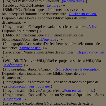
|{Logiciel Pastèque/Android/Paiement .,
(la couverture)
.} »
|{Guide du MOOC/Histoire .,
Le livre
.} »
|{BiblioTIC : l’informatique et l’Internet au service des
bibliothèques/L’informatique documentaire .,
Clicker sur ce lien
.
Disponible dans toutes les bonnes bibliothèques de votre
département.} »
|{Programmation C sharp/Les variables et les constantes .,
A lire.
.
Disponible sur internet.} »
|{BiblioTIC : l’informatique et l’Internet au service des
bibliothèques/Sommaire .,
L’ouvrage
.} »
|{Photographie/Accessoires/Déclencheurs souples, télécommandes,
minuteries .,
Suivre ce lien
.} »
|{Grec ancien/Numération/Écriture des nombres .,
Cliquez sur ce lien
.} »
|{Wikipédia/Découvrir Wikipédia/Les projets associés à Wikipédia
.,
A découvrir
.} »
|{Photographie/Fabricants/Canon .,
Redirection vers la description
.
Disponible dans toutes les bonnes bibliothèques de votre
département.} »
|{Photographie/Les premiers pas/Exposition et modes de prise de
vue .,
Redirection vers l’ouvrage
.} »
|{Programmation Octave/Analyse réelle .,
Pour en savoir plus
.} »
|{Programmation Octave/Résoudre un Système d’équations linéaires
.,
Description
.} »
|{Le système d’exploitation GNU-Linux/L’éditeur de texte vi