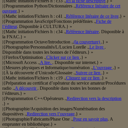
|{Mathc initiation/Fichiers h : c33 .,
Ici la fiche descriptive
.} »
|{Programmation Python/Dictionnaires .,
Référence litéraire de cet
ouvrage
.} »
|{Mathc initiation/Fichiers h : c41 .,
Référence litéraire de ce livre
.} »
|{Programmation JavaScript/Fonctions prédéfinies .,
Fiche de
l’éditeur
. Disponible à CULTURA.} »
|{Mathc initiation/Fichiers h : c34 .,
Référence litéraire
. Disponible à
la FNAC.} »
|{Programmation Octave/Introduction .,
(la couverture)
.} »
|{Photographie/Personnalités/L/Lucien Lorelle .,
Le livre
.
Disponible dans toutes les bonnes de l’éditeurs.} »
|{Firefox/Optimisation .,
Clicker sur ce lien
.} »
|{Microsoft Access .,
A lire.
. Disponible sur internet.} »
|{Mesures physiques et Informatique/numération .,
L’ouvrage
.} »
|{À la découverte d’Unicode/Glossaire .,
Suivre ce lien
.} »
|{Mathc initiation/Fichiers h : c19 .,
Cliquez sur ce lien
.} »
|{Préparation au certificat d’opérateur du service amateur/Procédures
radio .,
A découvrir
. Disponible dans toutes les bonnes de
l’éditeurs.} »
|{Programmation C++/Opérateurs .,
Redirection vers la description
.} »
|{Photographie/Acquisition des images/Numérisation des
diapositives .,
Redirection vers l’ouvrage
.} »
|{Photographie/Fabricants/Phase One .,
Pour en savoir plus
. A
emprunter en bibliothèque.} »