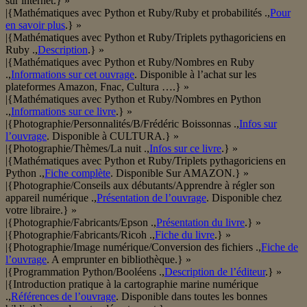
sur internet.} »
|{Mathématiques avec Python et Ruby/Ruby et probabilités .,
Pour
en savoir plus
.} »
|{Mathématiques avec Python et Ruby/Triplets pythagoriciens en
Ruby .,
Description
.} »
|{Mathématiques avec Python et Ruby/Nombres en Ruby
.,
Informations sur cet ouvrage
. Disponible à l’achat sur les
plateformes Amazon, Fnac, Cultura ….} »
|{Mathématiques avec Python et Ruby/Nombres en Python
.,
Informations sur ce livre
.} »
|{Photographie/Personnalités/B/Frédéric Boissonnas .,
Infos sur
l’ouvrage
. Disponible à CULTURA.} »
|{Photographie/Thèmes/La nuit .,
Infos sur ce livre
.} »
|{Mathématiques avec Python et Ruby/Triplets pythagoriciens en
Python .,
Fiche complète
. Disponible Sur AMAZON.} »
|{Photographie/Conseils aux débutants/Apprendre à régler son
appareil numérique .,
Présentation de l’ouvrage
. Disponible chez
votre libraire.} »
|{Photographie/Fabricants/Epson .,
Présentation du livre
.} »
|{Photographie/Fabricants/Ricoh .,
Fiche du livre
.} »
|{Photographie/Image numérique/Conversion des fichiers .,
Fiche de
l’ouvrage
. A emprunter en bibliothèque.} »
|{Programmation Python/Booléens .,
Description de l’éditeur
.} »
|{Introduction pratique à la cartographie marine numérique
.,
Références de l’ouvrage
. Disponible dans toutes les bonnes