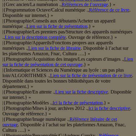
|{Grec ancien/La numération .,
Références de l’ouvrage
.} »
|{Programmation Octave/Calcul numérique .,
Référence de ce livre
.
Disponible sur internet.} »
|{Photographie/Conseils aux débutants/Acheter un appareil
numérique .,
Lien sur la fiche de présentation
.} »
|{Photographie/Les premiers pas/Structure des appareils numériques
.,
Lien sur la description complète
. Ouvrage de référence.} »
|{Photographie/Appareils/Fonctions propres aux appareils
numériques .,
Lien sur la fiche de librairie
. Disponible à l’achat sur
les plateformes Amazon, Fnac, Cultura ….} »
|{Photographie/Acquisition des images/Les capteurs d’images .,
Lien
sur la fiche de présentation de cet ouvrage
.} »
|{Informatique et Sciences du Numérique au lycée : un pas plus
loin/ALGORITHMES .,
Lien sur la fiche de présentation de ce livre
.
Disponible dans toutes les bonnes bibliothèques de votre
département.} »
|{Photographie/En attente .,
Lien sur la fiche descriptive
. Disponible
sur internet.} »
|{Photographie/Modèles .,
Ici la fiche de présentation
.} »
|{Photographie/Mises à jour, archives 2012 .,
Ici la fiche descriptive
.
Ouvrage de référence.} »
|{Photographie/Image numérique .,
Référence litéraire de cet
ouvrage
. Disponible à l’achat sur les plateformes Amazon, Fnac,
Cultura ….} »
|{Photographie/Personnalités/G/Andreas Gursky .,
Référence