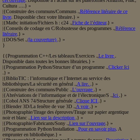
cet ouvrage
. Disponible à l’achat sur les plateformes Amazon, Fnac,
Cultura ….} »
|{Construire des communs/Communs .,
Référence litéraire de ce
livre
. Disponible chez votre libraire.} »
|{Mathc initiation/Fichiers h : c24 .,
Fiche de l’éditeur
.} »
|{Conseils de codage en C/Robustesse des programmes .,
Référence
litéraire
.} »
|{DOS/Set .,
(la couverture)
.} »
}
{{Programmation C++/Les tableaux/Exercices .,
Le livre
.
Disponible dans toutes les bonnes librairies.} »
|{Programmation Python/Structure d’un programme .,
Clicker Ici
.} »
|{BiblioTIC : l’informatique et l’Internet au service des
bibliothèques/La sécurité en général .,
A lire.
.} »
|{Construire des communs/Public .,
L’ouvrage
.} »
|{Abréviations de l’informatique et de l’électronique/S .,
Ici
.} »
|{Cobol ANS 74/Structure générale .,
Clique ICI
.} »
|{Blender 3D/La fenêtre de vue 3D .,
A voir
.} »
|{Photographie/Tirage des épreuves/Tirage sur papier argentique
noir et blanc .,
Lien sur la description
.} »
|{Photographie/Fabricants/Sony .,
Lien sur l’ouvrage
.} »
|{Programmation Python/Installation .,
Pour en savoir plus
. A
emprunter en bibliothèque.} »