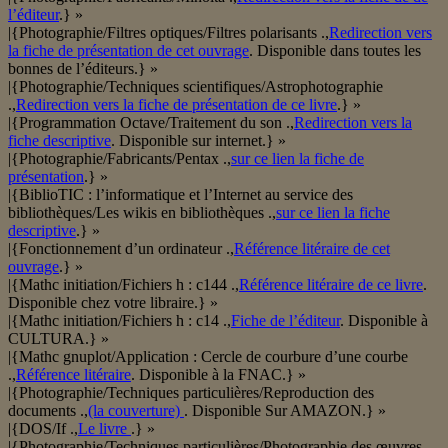
l’éditeur
.} »
|{Photographie/Filtres optiques/Filtres polarisants .,
Redirection vers
la fiche de présentation de cet ouvrage
. Disponible dans toutes les
bonnes de l’éditeurs.} »
|{Photographie/Techniques scientifiques/Astrophotographie
.,
Redirection vers la fiche de présentation de ce livre
.} »
|{Programmation Octave/Traitement du son .,
Redirection vers la
fiche descriptive
. Disponible sur internet.} »
|{Photographie/Fabricants/Pentax .,
sur ce lien la fiche de
présentation
.} »
|{BiblioTIC : l’informatique et l’Internet au service des
bibliothèques/Les wikis en bibliothèques .,
sur ce lien la fiche
descriptive
.} »
|{Fonctionnement d’un ordinateur .,
Référence litéraire de cet
ouvrage
.} »
|{Mathc initiation/Fichiers h : c144 .,
Référence litéraire de ce livre
.
Disponible chez votre libraire.} »
|{Mathc initiation/Fichiers h : c14 .,
Fiche de l’éditeur
. Disponible à
CULTURA.} »
|{Mathc gnuplot/Application : Cercle de courbure d’une courbe
.,
Référence litéraire
. Disponible à la FNAC.} »
|{Photographie/Techniques particulières/Reproduction des
documents .,
(la couverture)
. Disponible Sur AMAZON.} »
|{DOS/If .,
Le livre
.} »
|{Photographie/Techniques particulières/Photographie des œuvres