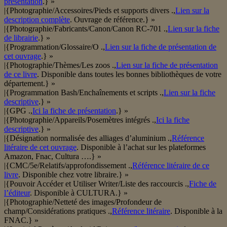
présentation
.} »
|{Photographie/Accessoires/Pieds et supports divers .,
Lien sur la
description complète
. Ouvrage de référence.} »
|{Photographie/Fabricants/Canon/Canon RC-701 .,
Lien sur la fiche
de librairie
.} »
|{Programmation/Glossaire/O .,
Lien sur la fiche de présentation de
cet ouvrage
.} »
|{Photographie/Thèmes/Les zoos .,
Lien sur la fiche de présentation
de ce livre
. Disponible dans toutes les bonnes bibliothèques de votre
département.} »
|{Programmation Bash/Enchaînements et scripts .,
Lien sur la fiche
descriptive
.} »
|{GPG .,
Ici la fiche de présentation
.} »
|{Photographie/Appareils/Posemètres intégrés .,
Ici la fiche
descriptive
.} »
|{Désignation normalisée des alliages d’aluminium .,
Référence
litéraire de cet ouvrage
. Disponible à l’achat sur les plateformes
Amazon, Fnac, Cultura ….} »
|{CMC/5e/Relatifs/approfondissement .,
Référence litéraire de ce
livre
. Disponible chez votre libraire.} »
|{Pouvoir Accéder et Utiliser Writer/Liste des raccourcis .,
Fiche de
l’éditeur
. Disponible à CULTURA.} »
|{Photographie/Netteté des images/Profondeur de
champ/Considérations pratiques .,
Référence litéraire
. Disponible à la
FNAC.} »