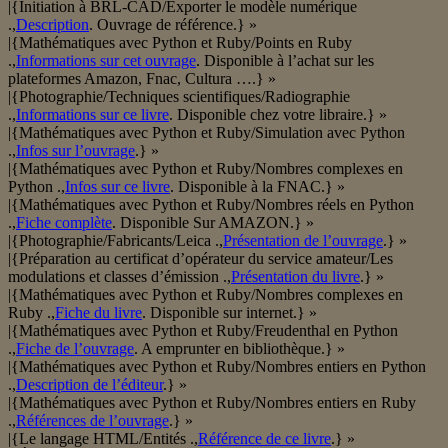
|{Initiation à BRL-CAD/Exporter le modèle numérique
.,
Description
. Ouvrage de référence.} »
|{Mathématiques avec Python et Ruby/Points en Ruby
.,
Informations sur cet ouvrage
. Disponible à l’achat sur les
plateformes Amazon, Fnac, Cultura ….} »
|{Photographie/Techniques scientifiques/Radiographie
.,
Informations sur ce livre
. Disponible chez votre libraire.} »
|{Mathématiques avec Python et Ruby/Simulation avec Python
.,
Infos sur l’ouvrage
.} »
|{Mathématiques avec Python et Ruby/Nombres complexes en
Python .,
Infos sur ce livre
. Disponible à la FNAC.} »
|{Mathématiques avec Python et Ruby/Nombres réels en Python
.,
Fiche complète
. Disponible Sur AMAZON.} »
|{Photographie/Fabricants/Leica .,
Présentation de l’ouvrage
.} »
|{Préparation au certificat d’opérateur du service amateur/Les
modulations et classes d’émission .,
Présentation du livre
.} »
|{Mathématiques avec Python et Ruby/Nombres complexes en
Ruby .,
Fiche du livre
. Disponible sur internet.} »
|{Mathématiques avec Python et Ruby/Freudenthal en Python
.,
Fiche de l’ouvrage
. A emprunter en bibliothèque.} »
|{Mathématiques avec Python et Ruby/Nombres entiers en Python
.,
Description de l’éditeur
.} »
|{Mathématiques avec Python et Ruby/Nombres entiers en Ruby
.,
Références de l’ouvrage
.} »
|{Le langage HTML/Entités .,
Référence de ce livre
.} »