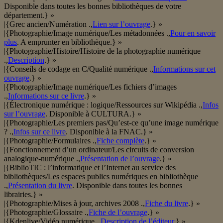
Disponible dans toutes les bonnes bibliothèques de votre
département.} »
|{Grec ancien/Numération .,
Lien sur l’ouvrage
.} »
|{Photographie/Image numérique/Les métadonnées .,
Pour en savoir
plus
. A emprunter en bibliothèque.} »
|{Photographie/Histoire/Histoire de la photographie numérique
.,
Description
.} »
|{Conseils de codage en C/Qualité numérique .,
Informations sur cet
ouvrage
.} »
|{Photographie/Image numérique/Les fichiers d’images
.,
Informations sur ce livre
.} »
|{Électronique numérique : logique/Ressources sur Wikipédia .,
Infos
sur l’ouvrage
. Disponible à CULTURA.} »
|{Photographie/Les premiers pas/Qu’est-ce qu’une image numérique
? .,
Infos sur ce livre
. Disponible à la FNAC.} »
|{Photographie/Formulaires .,
Fiche complète
.} »
|{Fonctionnement d’un ordinateur/Les circuits de conversion
analogique-numérique .,
Présentation de l’ouvrage
.} »
|{BiblioTIC : l’informatique et l’Internet au service des
bibliothèques/Les espaces publics numériques en bibliothèque
.,
Présentation du livre
. Disponible dans toutes les bonnes
librairies.} »
|{Photographie/Mises à jour, archives 2008 .,
Fiche du livre
.} »
|{Photographie/Glossaire .,
Fiche de l’ouvrage
.} »
|{Kdenlive/Vidéo numérique .,
Description de l’éditeur
.} »