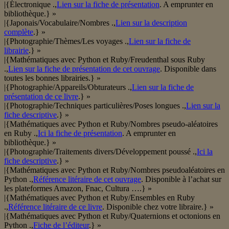
|{Électronique .,
Lien sur la fiche de présentation
. A emprunter en
bibliothèque.} »
|{Japonais/Vocabulaire/Nombres .,
Lien sur la description
complète
.} »
|{Photographie/Thèmes/Les voyages .,
Lien sur la fiche de
librairie
.} »
|{Mathématiques avec Python et Ruby/Freudenthal sous Ruby
.,
Lien sur la fiche de présentation de cet ouvrage
. Disponible dans
toutes les bonnes librairies.} »
|{Photographie/Appareils/Obturateurs .,
Lien sur la fiche de
présentation de ce livre
.} »
|{Photographie/Techniques particulières/Poses longues .,
Lien sur la
fiche descriptive
.} »
|{Mathématiques avec Python et Ruby/Nombres pseudo-aléatoires
en Ruby .,
Ici la fiche de présentation
. A emprunter en
bibliothèque.} »
|{Photographie/Traitements divers/Développement poussé .,
Ici la
fiche descriptive
.} »
|{Mathématiques avec Python et Ruby/Nombres pseudoaléatoires en
Python .,
Référence litéraire de cet ouvrage
. Disponible à l’achat sur
les plateformes Amazon, Fnac, Cultura ….} »
|{Mathématiques avec Python et Ruby/Ensembles en Ruby
.,
Référence litéraire de ce livre
. Disponible chez votre libraire.} »
|{Mathématiques avec Python et Ruby/Quaternions et octonions en
Python .,
Fiche de l’éditeur
.} »