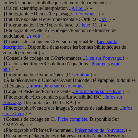
toutes les bonnes bibliothèques de votre département.} »
|{Calcul scientifique/Interpolation .,
A lire.
.} »
|{Photographie/Thèmes/Le paysage .,
L’ouvrage
.} »
|{Initiative sociale et environnementale : Ordi 2.0 .,
Ici
.} »
|{Programmation Perl/Types de base .,
Clique ICI
.} »
|{Photographie/Netteté des images/Fonction de transfert de
modulation .,
A voir
.} »
|{Conseils de codage en C/Version imprimable .,
Lien sur la
description
. Disponible dans toutes les bonnes bibliothèques de
votre département.} »
|{Conseils de codage en C/Performances .,
Lien sur l’ouvrage
.} »
|{Calcul scientifique/Résolution d’équations .,
Pour en savoir
plus
.} »
|{Programmation Python/Dates .,
Description
.} »
|{À la découverte d’Unicode/Avant Unicode : télégraphie, bidouilles
et héritages .,
Informations sur cet ouvrage
.} »
|{Logiciel Pastèque/Écran de vente .,
Informations sur ce livre
.} »
|{Photographie/Les premiers pas/La sensibilité ISO .,
Infos sur
l’ouvrage
. Disponible à CULTURA.} »
|{Photographie/Netteté des images/Systèmes de stabilisation .,
Infos
sur ce livre
.} »
|{Conseils de codage en C .,
Fiche complète
. Disponible Sur
AMAZON.} »
|{Photographie/Thèmes/Panoramas .,
Présentation de l’ouvrage
.} »
|{Ressources pédagogiques relatives au droit d’auteur/Ressources