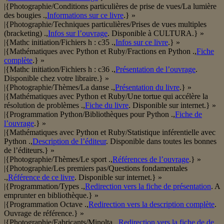
|{Photographie/Conditions particulières de prise de vues/La lumière
des bougies .,
Informations sur ce livre
.} »
|{Photographie/Techniques particulières/Prises de vues multiples
(bracketing) .,
Infos sur l’ouvrage
. Disponible à CULTURA.} »
|{Mathc initiation/Fichiers h : c35 .,
Infos sur ce livre
.} »
|{Mathématiques avec Python et Ruby/Fractions en Python .,
Fiche
complète
.} »
|{Mathc initiation/Fichiers h : c36 .,
Présentation de l’ouvrage
.
Disponible chez votre libraire.} »
|{Photographie/Thèmes/La danse .,
Présentation du livre
.} »
|{Mathématiques avec Python et Ruby/Une tortue qui accélère la
résolution de problèmes .,
Fiche du livre
. Disponible sur internet.} »
|{Programmation Python/Bibliothèques pour Python .,
Fiche de
l’ouvrage
.} »
|{Mathématiques avec Python et Ruby/Statistique inférentielle avec
Python .,
Description de l’éditeur
. Disponible dans toutes les bonnes
de l’éditeurs.} »
|{Photographie/Thèmes/Le sport .,
Références de l’ouvrage
.} »
|{Photographie/Les premiers pas/Questions fondamentales
.,
Référence de ce livre
. Disponible sur internet.} »
|{Programmation/Types .,
Redirection vers la fiche de présentation
. A
emprunter en bibliothèque.} »
|{Programmation Octave .,
Redirection vers la description complète
.
Ouvrage de référence.} »
|{Photographie/Fabricants/Minolta .,
Redirection vers la fiche de de