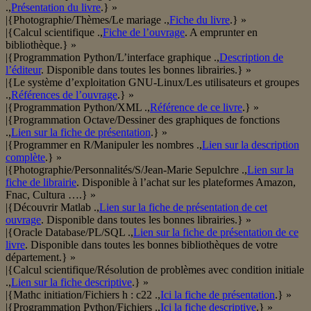
.,
Présentation du livre
.} »
|{Photographie/Thèmes/Le mariage .,
Fiche du livre
.} »
|{Calcul scientifique .,
Fiche de l’ouvrage
. A emprunter en
bibliothèque.} »
|{Programmation Python/L’interface graphique .,
Description de
l’éditeur
. Disponible dans toutes les bonnes librairies.} »
|{Le système d’exploitation GNU-Linux/Les utilisateurs et groupes
.,
Références de l’ouvrage
.} »
|{Programmation Python/XML .,
Référence de ce livre
.} »
|{Programmation Octave/Dessiner des graphiques de fonctions
.,
Lien sur la fiche de présentation
.} »
|{Programmer en R/Manipuler les nombres .,
Lien sur la description
complète
.} »
|{Photographie/Personnalités/S/Jean-Marie Sepulchre .,
Lien sur la
fiche de librairie
. Disponible à l’achat sur les plateformes Amazon,
Fnac, Cultura ….} »
|{Découvrir Matlab .,
Lien sur la fiche de présentation de cet
ouvrage
. Disponible dans toutes les bonnes librairies.} »
|{Oracle Database/PL/SQL .,
Lien sur la fiche de présentation de ce
livre
. Disponible dans toutes les bonnes bibliothèques de votre
département.} »
|{Calcul scientifique/Résolution de problèmes avec condition initiale
.,
Lien sur la fiche descriptive
.} »
|{Mathc initiation/Fichiers h : c22 .,
Ici la fiche de présentation
.} »
|{Programmation Python/Fichiers .,
Ici la fiche descriptive
.} »