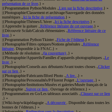
présentation de ce livre
.} »
|{Programmation Python/Modules .,
Lien sur la fiche descriptive
.} »
|{Photographie/Classement et archivage/Sauvegarde des données
numériques .,
Ici la fiche de présentation
.} »
|{Photographie/Thèmes/L’hiver .,
Ici la fiche descriptive
.} »
|{Apprendre la guitare .,
Référence litéraire de cet ouvrage
.} »
|{Découvrir Scilab/Calculs élémentaires .,
Référence litéraire de ce
livre
.} »
|{Programmation Python/Tkinter .,
Fiche de l’éditeur
.} »
|{Photographie/Filtres optiques/Notions générales .,
Référence
litéraire
. Disponible à la FNAC.} »
|{Méthode de résolution .,
(la couverture)
.} »
|{Photographie/Appareils/Familles d’appareils photographiques .,
Le
livre
.} »
|{Photographie/Conseils aux débutants/Avant toutes choses .,
Clicker
sur ce lien
.} »
|{Photographie/Fabricants/Ilford Photo .,
A lire.
.} »
|{Photographie/Personnalités/P/Florent Poiget .,
L’ouvrage
.} »
|{Photographie/Institutions/Musées et galeries/Musée français de la
Photographie .,
Suivre ce lien
. Ouvrage de référence.} »
|{Programmation en Go/Les tableaux associatifs .,
Cliquez sur ce lien
.} »
|{Wiki-hop/wikipédagogie .,
A découvrir
. Disponible dans toutes les
bonnes de l’éditeurs.} »
|{Infographie .,
Redirection vers la description
.} »