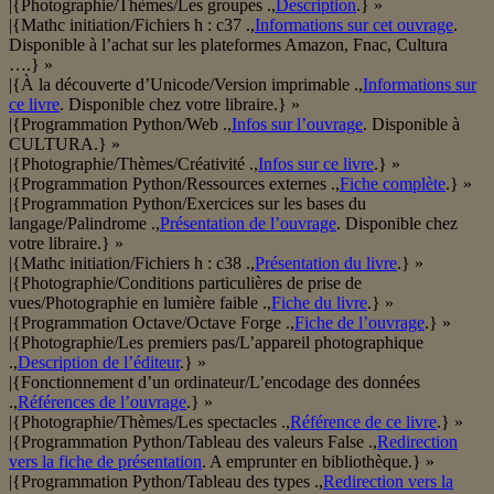
|{Photographie/Thèmes/Les groupes .,
Description
.} »
|{Mathc initiation/Fichiers h : c37 .,
Informations sur cet ouvrage
.
Disponible à l’achat sur les plateformes Amazon, Fnac, Cultura
….} »
|{À la découverte d’Unicode/Version imprimable .,
Informations sur
ce livre
. Disponible chez votre libraire.} »
|{Programmation Python/Web .,
Infos sur l’ouvrage
. Disponible à
CULTURA.} »
|{Photographie/Thèmes/Créativité .,
Infos sur ce livre
.} »
|{Programmation Python/Ressources externes .,
Fiche complète
.} »
|{Programmation Python/Exercices sur les bases du
langage/Palindrome .,
Présentation de l’ouvrage
. Disponible chez
votre libraire.} »
|{Mathc initiation/Fichiers h : c38 .,
Présentation du livre
.} »
|{Photographie/Conditions particulières de prise de
vues/Photographie en lumière faible .,
Fiche du livre
.} »
|{Programmation Octave/Octave Forge .,
Fiche de l’ouvrage
.} »
|{Photographie/Les premiers pas/L’appareil photographique
.,
Description de l’éditeur
.} »
|{Fonctionnement d’un ordinateur/L’encodage des données
.,
Références de l’ouvrage
.} »
|{Photographie/Thèmes/Les spectacles .,
Référence de ce livre
.} »
|{Programmation Python/Tableau des valeurs False .,
Redirection
vers la fiche de présentation
. A emprunter en bibliothèque.} »
|{Programmation Python/Tableau des types .,
Redirection vers la