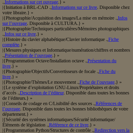
.,
Informations sur cet ouvrage
.} »
|{Initiation à BRL-CAD .,
Informations sur ce livre
. Disponible chez
votre libraire.} »
|{Photographie/Acquisition des images/La mise en mémoire .,
Infos
sur l’ouvrage
. Disponible à CULTURA.} »
|{Photographie/Techniques particulières/Mémoires photographiques
.,
Infos sur ce livre
.} »
|{Histoire du clavier alphabétique/Clavier informatique .,
Fiche
complète
.} »
|{Mesures physiques et Informatique/numération/chiffres et nombres
.,
Présentation de l’ouvrage
.} »
|{Programmation Octave/Installation octave .,
Présentation du
livre
.} »
|{Photographie/Objectifs/Convertisseurs de focale .,
Fiche du
livre
.} »
|{Photographie/Thèmes/Le mouvement .,
Fiche de l’ouvrage
.} »
|{Le système d’exploitation GNU-Linux/Propriétaires et droits
d’accès .,
Description de l’éditeur
. Disponible dans toutes les bonnes
de l’éditeurs.} »
|{Conseils de codage en C/Lisibilité des sources .,
Références de
l’ouvrage
. Disponible dans toutes les bonnes bibliothèques de votre
département.} »
|{Sécurité des systèmes informatiques/Sécurité informatique/
Éléments de législation .,
Référence de ce livre
.} »
|{Programmation Python/Structures de contrôle .,
Redirection vers la