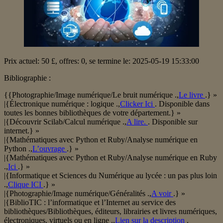
Prix ​​actuel: 50 £, offres: 0, se termine le: 2025-05-19 15:33:00
Bibliographie :
{{Photographie/Image numérique/Le bruit numérique .,
Le livre
.} »
|{Électronique numérique : logique .,
Clicker Ici
. Disponible dans
toutes les bonnes bibliothèques de votre département.} »
|{Découvrir Scilab/Calcul numérique .,
A lire.
. Disponible sur
internet.} »
|{Mathématiques avec Python et Ruby/Analyse numérique en
Python .,
L’ouvrage
.} »
|{Mathématiques avec Python et Ruby/Analyse numérique en Ruby
.,
Ici
.} »
|{Informatique et Sciences du Numérique au lycée : un pas plus loin
.,
Clique ICI
.} »
|{Photographie/Image numérique/Généralités .,
A voir
.} »
|{BiblioTIC : l’informatique et l’Internet au service des
bibliothèques/Bibliothèques, éditeurs, librairies et livres numériques,
électroniques, virtuels ou en ligne .,
Lien sur la description
.