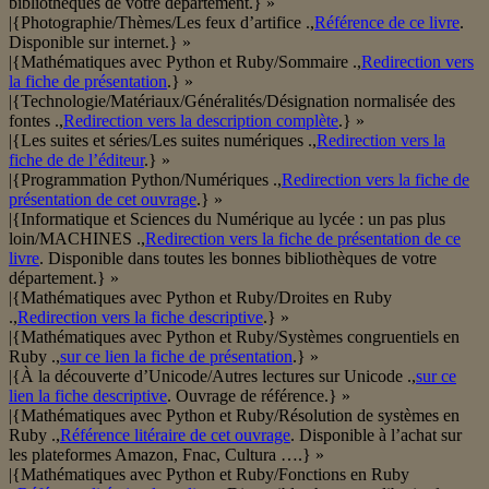
bibliothèques de votre département.} »
|{Photographie/Thèmes/Les feux d’artifice .,
Référence de ce livre
.
Disponible sur internet.} »
|{Mathématiques avec Python et Ruby/Sommaire .,
Redirection vers
la fiche de présentation
.} »
|{Technologie/Matériaux/Généralités/Désignation normalisée des
fontes .,
Redirection vers la description complète
.} »
|{Les suites et séries/Les suites numériques .,
Redirection vers la
fiche de de l’éditeur
.} »
|{Programmation Python/Numériques .,
Redirection vers la fiche de
présentation de cet ouvrage
.} »
|{Informatique et Sciences du Numérique au lycée : un pas plus
loin/MACHINES .,
Redirection vers la fiche de présentation de ce
livre
. Disponible dans toutes les bonnes bibliothèques de votre
département.} »
|{Mathématiques avec Python et Ruby/Droites en Ruby
.,
Redirection vers la fiche descriptive
.} »
|{Mathématiques avec Python et Ruby/Systèmes congruentiels en
Ruby .,
sur ce lien la fiche de présentation
.} »
|{À la découverte d’Unicode/Autres lectures sur Unicode .,
sur ce
lien la fiche descriptive
. Ouvrage de référence.} »
|{Mathématiques avec Python et Ruby/Résolution de systèmes en
Ruby .,
Référence litéraire de cet ouvrage
. Disponible à l’achat sur
les plateformes Amazon, Fnac, Cultura ….} »
|{Mathématiques avec Python et Ruby/Fonctions en Ruby