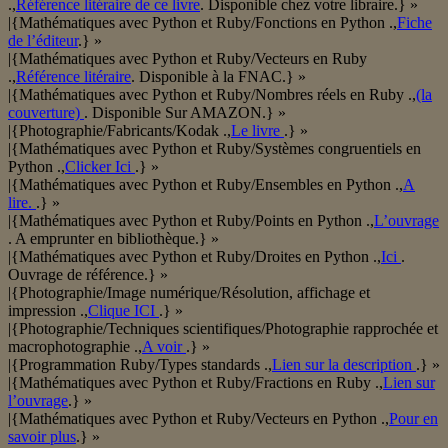
.,
Référence litéraire de ce livre
. Disponible chez votre libraire.} »
|{Mathématiques avec Python et Ruby/Fonctions en Python .,
Fiche
de l’éditeur
.} »
|{Mathématiques avec Python et Ruby/Vecteurs en Ruby
.,
Référence litéraire
. Disponible à la FNAC.} »
|{Mathématiques avec Python et Ruby/Nombres réels en Ruby .,
(la
couverture)
. Disponible Sur AMAZON.} »
|{Photographie/Fabricants/Kodak .,
Le livre
.} »
|{Mathématiques avec Python et Ruby/Systèmes congruentiels en
Python .,
Clicker Ici
.} »
|{Mathématiques avec Python et Ruby/Ensembles en Python .,
A
lire.
.} »
|{Mathématiques avec Python et Ruby/Points en Python .,
L’ouvrage
. A emprunter en bibliothèque.} »
|{Mathématiques avec Python et Ruby/Droites en Python .,
Ici
.
Ouvrage de référence.} »
|{Photographie/Image numérique/Résolution, affichage et
impression .,
Clique ICI
.} »
|{Photographie/Techniques scientifiques/Photographie rapprochée et
macrophotographie .,
A voir
.} »
|{Programmation Ruby/Types standards .,
Lien sur la description
.} »
|{Mathématiques avec Python et Ruby/Fractions en Ruby .,
Lien sur
l’ouvrage
.} »
|{Mathématiques avec Python et Ruby/Vecteurs en Python .,
Pour en
savoir plus
.} »