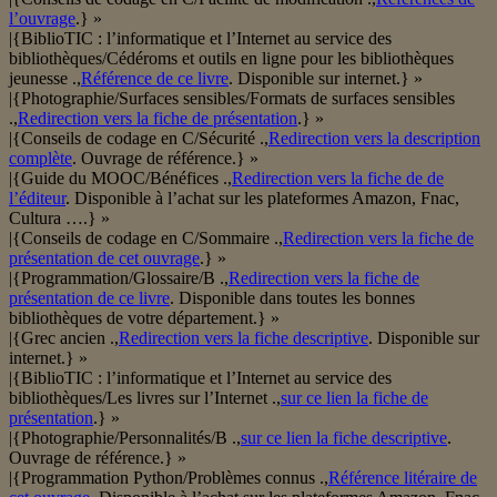
l’ouvrage
.} »
|{BiblioTIC : l’informatique et l’Internet au service des
bibliothèques/Cédéroms et outils en ligne pour les bibliothèques
jeunesse .,
Référence de ce livre
. Disponible sur internet.} »
|{Photographie/Surfaces sensibles/Formats de surfaces sensibles
.,
Redirection vers la fiche de présentation
.} »
|{Conseils de codage en C/Sécurité .,
Redirection vers la description
complète
. Ouvrage de référence.} »
|{Guide du MOOC/Bénéfices .,
Redirection vers la fiche de de
l’éditeur
. Disponible à l’achat sur les plateformes Amazon, Fnac,
Cultura ….} »
|{Conseils de codage en C/Sommaire .,
Redirection vers la fiche de
présentation de cet ouvrage
.} »
|{Programmation/Glossaire/B .,
Redirection vers la fiche de
présentation de ce livre
. Disponible dans toutes les bonnes
bibliothèques de votre département.} »
|{Grec ancien .,
Redirection vers la fiche descriptive
. Disponible sur
internet.} »
|{BiblioTIC : l’informatique et l’Internet au service des
bibliothèques/Les livres sur l’Internet .,
sur ce lien la fiche de
présentation
.} »
|{Photographie/Personnalités/B .,
sur ce lien la fiche descriptive
.
Ouvrage de référence.} »
|{Programmation Python/Problèmes connus .,
Référence litéraire de