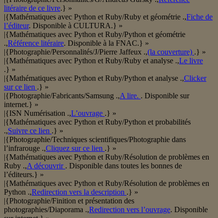
litéraire de ce livre
.} »
|{Mathématiques avec Python et Ruby/Ruby et géométrie .,
Fiche de
l’éditeur
. Disponible à CULTURA.} »
|{Mathématiques avec Python et Ruby/Python et géométrie
.,
Référence litéraire
. Disponible à la FNAC.} »
|{Photographie/Personnalités/J/Pierre Jaffeux .,
(la couverture)
.} »
|{Mathématiques avec Python et Ruby/Ruby et analyse .,
Le livre
.} »
|{Mathématiques avec Python et Ruby/Python et analyse .,
Clicker
sur ce lien
.} »
|{Photographie/Fabricants/Samsung .,
A lire.
. Disponible sur
internet.} »
|{ISN Numérisation .,
L’ouvrage
.} »
|{Mathématiques avec Python et Ruby/Python et probabilités
.,
Suivre ce lien
.} »
|{Photographie/Techniques scientifiques/Photographie dans
l’infrarouge .,
Cliquez sur ce lien
.} »
|{Mathématiques avec Python et Ruby/Résolution de problèmes en
Ruby .,
A découvrir
. Disponible dans toutes les bonnes de
l’éditeurs.} »
|{Mathématiques avec Python et Ruby/Résolution de problèmes en
Python .,
Redirection vers la description
.} »
|{Photographie/Finition et présentation des
photographies/Diaporama .,
Redirection vers l’ouvrage
. Disponible