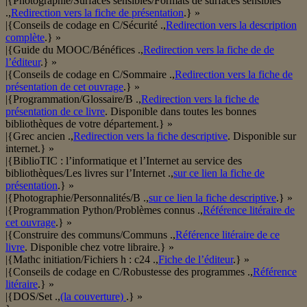
|{Photographie/Surfaces sensibles/Formats de surfaces sensibles
.,
Redirection vers la fiche de présentation
.} »
|{Conseils de codage en C/Sécurité .,
Redirection vers la description
complète
.} »
|{Guide du MOOC/Bénéfices .,
Redirection vers la fiche de de
l’éditeur
.} »
|{Conseils de codage en C/Sommaire .,
Redirection vers la fiche de
présentation de cet ouvrage
.} »
|{Programmation/Glossaire/B .,
Redirection vers la fiche de
présentation de ce livre
. Disponible dans toutes les bonnes
bibliothèques de votre département.} »
|{Grec ancien .,
Redirection vers la fiche descriptive
. Disponible sur
internet.} »
|{BiblioTIC : l’informatique et l’Internet au service des
bibliothèques/Les livres sur l’Internet .,
sur ce lien la fiche de
présentation
.} »
|{Photographie/Personnalités/B .,
sur ce lien la fiche descriptive
.} »
|{Programmation Python/Problèmes connus .,
Référence litéraire de
cet ouvrage
.} »
|{Construire des communs/Communs .,
Référence litéraire de ce
livre
. Disponible chez votre libraire.} »
|{Mathc initiation/Fichiers h : c24 .,
Fiche de l’éditeur
.} »
|{Conseils de codage en C/Robustesse des programmes .,
Référence
litéraire
.} »
|{DOS/Set .,
(la couverture)
.} »