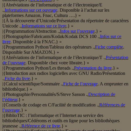
|{Abréviations de l’informatique et de l’électronique/E
.,
Informations sur cet ouvrage
. Disponible à l’achat sur les
plateformes Amazon, Fnac, Cultura ….} »
|{À la découverte d’Unicode/Présentation du répertoire de caractères
Unicode .,
Informations sur ce livre
.} »
|{Programmation/Abstraction .,
Infos sur l’ouvrage
.} »
|{Photographie/Fabricants/Kodak/Kodak DCS 100 .,
Infos sur ce
livre
. Disponible à la FNAC.} »
|{Programmation Python/Tableau des opérateurs .,
Fiche complète
.
Disponible Sur AMAZON.} »
|{Abréviations de l’informatique et de l’électronique/T .,
Présentation
de l’ouvrage
. Disponible chez votre libraire.} »
|{Programmation Python/Les threads .,
Présentation du livre
.} »
|{Introduction aux radios logicielles avec GNU Radio/Présentation
.,
Fiche du livre
.} »
|{Calcul scientifique/Sommaire .,
Fiche de l’ouvrage
. A emprunter en
bibliothèque.} »
|{Photographie/Personnalités/S/Steve Sasson .,
Description de
l’éditeur
.} »
|{Conseils de codage en C/Facilité de modification .,
Références de
l’ouvrage
.} »
|{BiblioTIC : l’informatique et l’Internet au service des
bibliothèques/Cédéroms et outils en ligne pour les bibliothèques
jeunesse .,
Référence de ce livre
.} »