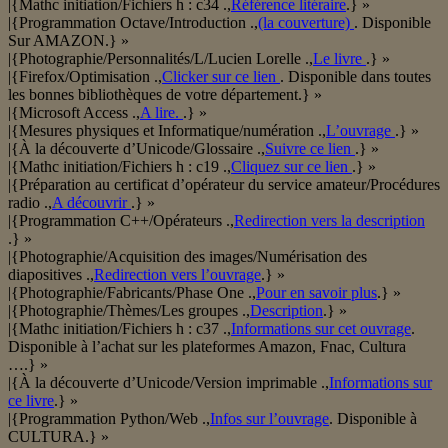
|{Mathc initiation/Fichiers h : c34 .,
Référence litéraire
.} »
|{Programmation Octave/Introduction .,
(la couverture)
. Disponible
Sur AMAZON.} »
|{Photographie/Personnalités/L/Lucien Lorelle .,
Le livre
.} »
|{Firefox/Optimisation .,
Clicker sur ce lien
. Disponible dans toutes
les bonnes bibliothèques de votre département.} »
|{Microsoft Access .,
A lire.
.} »
|{Mesures physiques et Informatique/numération .,
L’ouvrage
.} »
|{À la découverte d’Unicode/Glossaire .,
Suivre ce lien
.} »
|{Mathc initiation/Fichiers h : c19 .,
Cliquez sur ce lien
.} »
|{Préparation au certificat d’opérateur du service amateur/Procédures
radio .,
A découvrir
.} »
|{Programmation C++/Opérateurs .,
Redirection vers la description
.} »
|{Photographie/Acquisition des images/Numérisation des
diapositives .,
Redirection vers l’ouvrage
.} »
|{Photographie/Fabricants/Phase One .,
Pour en savoir plus
.} »
|{Photographie/Thèmes/Les groupes .,
Description
.} »
|{Mathc initiation/Fichiers h : c37 .,
Informations sur cet ouvrage
.
Disponible à l’achat sur les plateformes Amazon, Fnac, Cultura
….} »
|{À la découverte d’Unicode/Version imprimable .,
Informations sur
ce livre
.} »
|{Programmation Python/Web .,
Infos sur l’ouvrage
. Disponible à
CULTURA.} »