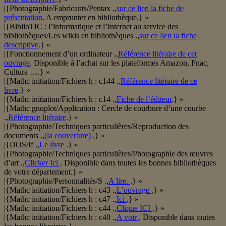
|{Photographie/Fabricants/Pentax .,
sur ce lien la fiche de
présentation
. A emprunter en bibliothèque.} »
|{BiblioTIC : l’informatique et l’Internet au service des
bibliothèques/Les wikis en bibliothèques .,
sur ce lien la fiche
descriptive
.} »
|{Fonctionnement d’un ordinateur .,
Référence litéraire de cet
ouvrage
. Disponible à l’achat sur les plateformes Amazon, Fnac,
Cultura ….} »
|{Mathc initiation/Fichiers h : c144 .,
Référence litéraire de ce
livre
.} »
|{Mathc initiation/Fichiers h : c14 .,
Fiche de l’éditeur
.} »
|{Mathc gnuplot/Application : Cercle de courbure d’une courbe
.,
Référence litéraire
.} »
|{Photographie/Techniques particulières/Reproduction des
documents .,
(la couverture)
.} »
|{DOS/If .,
Le livre
.} »
|{Photographie/Techniques particulières/Photographie des œuvres
d’art .,
Clicker Ici
. Disponible dans toutes les bonnes bibliothèques
de votre département.} »
|{Photographie/Personnalités/S .,
A lire.
.} »
|{Mathc initiation/Fichiers h : c43 .,
L’ouvrage
.} »
|{Mathc initiation/Fichiers h : c47 .,
Ici
.} »
|{Mathc initiation/Fichiers h : c44 .,
Clique ICI
.} »
|{Mathc initiation/Fichiers h : c40 .,
A voir
. Disponible dans toutes