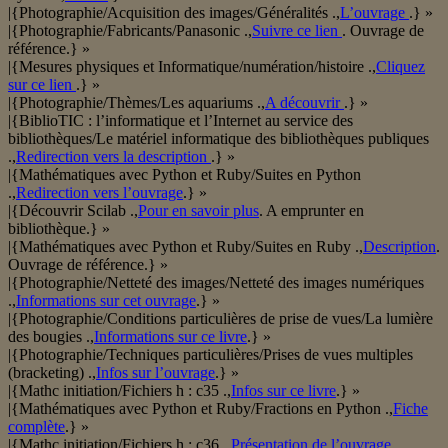
|{Photographie/Acquisition des images/Généralités .,
L’ouvrage
.} »
|{Photographie/Fabricants/Panasonic .,
Suivre ce lien
. Ouvrage de
référence.} »
|{Mesures physiques et Informatique/numération/histoire .,
Cliquez
sur ce lien
.} »
|{Photographie/Thèmes/Les aquariums .,
A découvrir
.} »
|{BiblioTIC : l’informatique et l’Internet au service des
bibliothèques/Le matériel informatique des bibliothèques publiques
.,
Redirection vers la description
.} »
|{Mathématiques avec Python et Ruby/Suites en Python
.,
Redirection vers l’ouvrage
.} »
|{Découvrir Scilab .,
Pour en savoir plus
. A emprunter en
bibliothèque.} »
|{Mathématiques avec Python et Ruby/Suites en Ruby .,
Description
.
Ouvrage de référence.} »
|{Photographie/Netteté des images/Netteté des images numériques
.,
Informations sur cet ouvrage
.} »
|{Photographie/Conditions particulières de prise de vues/La lumière
des bougies .,
Informations sur ce livre
.} »
|{Photographie/Techniques particulières/Prises de vues multiples
(bracketing) .,
Infos sur l’ouvrage
.} »
|{Mathc initiation/Fichiers h : c35 .,
Infos sur ce livre
.} »
|{Mathématiques avec Python et Ruby/Fractions en Python .,
Fiche
complète
.} »
|{Mathc initiation/Fichiers h : c36 .,
Présentation de l’ouvrage
.