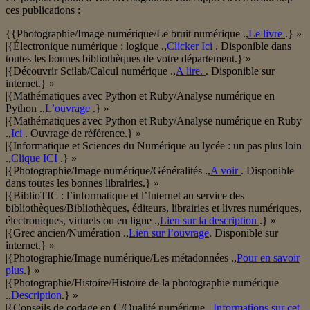
ces publications :
{{Photographie/Image numérique/Le bruit numérique .,
Le livre
.} »
|{Électronique numérique : logique .,
Clicker Ici
. Disponible dans
toutes les bonnes bibliothèques de votre département.} »
|{Découvrir Scilab/Calcul numérique .,
A lire.
. Disponible sur
internet.} »
|{Mathématiques avec Python et Ruby/Analyse numérique en
Python .,
L’ouvrage
.} »
|{Mathématiques avec Python et Ruby/Analyse numérique en Ruby
.,
Ici
. Ouvrage de référence.} »
|{Informatique et Sciences du Numérique au lycée : un pas plus loin
.,
Clique ICI
.} »
|{Photographie/Image numérique/Généralités .,
A voir
. Disponible
dans toutes les bonnes librairies.} »
|{BiblioTIC : l’informatique et l’Internet au service des
bibliothèques/Bibliothèques, éditeurs, librairies et livres numériques,
électroniques, virtuels ou en ligne .,
Lien sur la description
.} »
|{Grec ancien/Numération .,
Lien sur l’ouvrage
. Disponible sur
internet.} »
|{Photographie/Image numérique/Les métadonnées .,
Pour en savoir
plus
.} »
|{Photographie/Histoire/Histoire de la photographie numérique
.,
Description
.} »
|{Conseils de codage en C/Qualité numérique .,
Informations sur cet