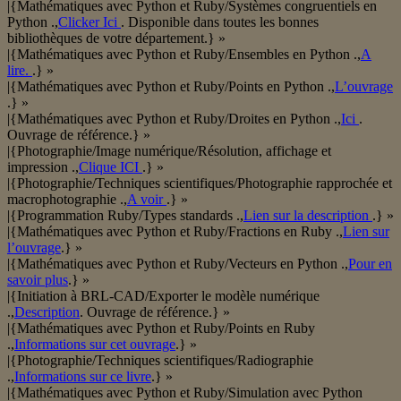
|{Mathématiques avec Python et Ruby/Systèmes congruentiels en
Python .,
Clicker Ici
. Disponible dans toutes les bonnes
bibliothèques de votre département.} »
|{Mathématiques avec Python et Ruby/Ensembles en Python .,
A
lire.
.} »
|{Mathématiques avec Python et Ruby/Points en Python .,
L’ouvrage
.} »
|{Mathématiques avec Python et Ruby/Droites en Python .,
Ici
.
Ouvrage de référence.} »
|{Photographie/Image numérique/Résolution, affichage et
impression .,
Clique ICI
.} »
|{Photographie/Techniques scientifiques/Photographie rapprochée et
macrophotographie .,
A voir
.} »
|{Programmation Ruby/Types standards .,
Lien sur la description
.} »
|{Mathématiques avec Python et Ruby/Fractions en Ruby .,
Lien sur
l’ouvrage
.} »
|{Mathématiques avec Python et Ruby/Vecteurs en Python .,
Pour en
savoir plus
.} »
|{Initiation à BRL-CAD/Exporter le modèle numérique
.,
Description
. Ouvrage de référence.} »
|{Mathématiques avec Python et Ruby/Points en Ruby
.,
Informations sur cet ouvrage
.} »
|{Photographie/Techniques scientifiques/Radiographie
.,
Informations sur ce livre
.} »
|{Mathématiques avec Python et Ruby/Simulation avec Python