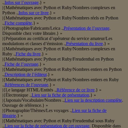
.,
Infos sur l’ouvrage
.} »
|{Mathématiques avec Python et Ruby/Nombres complexes en
Python .,
Infos sur ce livre
.} »
|{Mathématiques avec Python et Ruby/Nombres réels en Python
.,
Fiche complète
.} »
|{Photographie/Fabricants/Leica .,
Présentation de l’ouvrage
.
Disponible chez votre libraire.} »
|{Préparation au certificat d’opérateur du service amateur/Les
modulations et classes d’émission .,
Présentation du livre
.} »
|{Mathématiques avec Python et Ruby/Nombres complexes en
Ruby .,
Fiche du livre
.} »
|{Mathématiques avec Python et Ruby/Freudenthal en Python
.,
Fiche de l’ouvrage
.} »
|{Mathématiques avec Python et Ruby/Nombres entiers en Python
.,
Description de l’éditeur
.} »
|{Mathématiques avec Python et Ruby/Nombres entiers en Ruby
.,
Références de l’ouvrage
.} »
|{Le langage HTML/Entités .,
Référence de ce livre
.} »
|{Électronique .,
Lien sur la fiche de présentation
.} »
|{Japonais/Vocabulaire/Nombres .,
Lien sur la description complète
.
Ouvrage de référence.} »
|{Photographie/Thèmes/Les voyages .,
Lien sur la fiche de
librairie
.} »
|{Mathématiques avec Python et Ruby/Freudenthal sous Ruby
.,
Lien sur la fiche de présentation de cet ouvrage
. Disponible dans