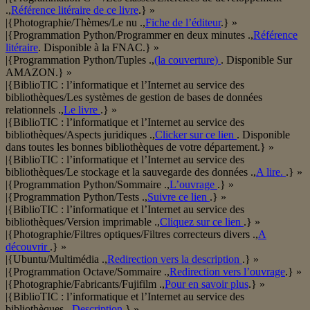
.,
Référence litéraire de ce livre
.} »
|{Photographie/Thèmes/Le nu .,
Fiche de l’éditeur
.} »
|{Programmation Python/Programmer en deux minutes .,
Référence
litéraire
. Disponible à la FNAC.} »
|{Programmation Python/Tuples .,
(la couverture)
. Disponible Sur
AMAZON.} »
|{BiblioTIC : l’informatique et l’Internet au service des
bibliothèques/Les systèmes de gestion de bases de données
relationnels .,
Le livre
.} »
|{BiblioTIC : l’informatique et l’Internet au service des
bibliothèques/Aspects juridiques .,
Clicker sur ce lien
. Disponible
dans toutes les bonnes bibliothèques de votre département.} »
|{BiblioTIC : l’informatique et l’Internet au service des
bibliothèques/Le stockage et la sauvegarde des données .,
A lire.
.} »
|{Programmation Python/Sommaire .,
L’ouvrage
.} »
|{Programmation Python/Tests .,
Suivre ce lien
.} »
|{BiblioTIC : l’informatique et l’Internet au service des
bibliothèques/Version imprimable .,
Cliquez sur ce lien
.} »
|{Photographie/Filtres optiques/Filtres correcteurs divers .,
A
découvrir
.} »
|{Ubuntu/Multimédia .,
Redirection vers la description
.} »
|{Programmation Octave/Sommaire .,
Redirection vers l’ouvrage
.} »
|{Photographie/Fabricants/Fujifilm .,
Pour en savoir plus
.} »
|{BiblioTIC : l’informatique et l’Internet au service des
bibliothèques .,
Description
.} »