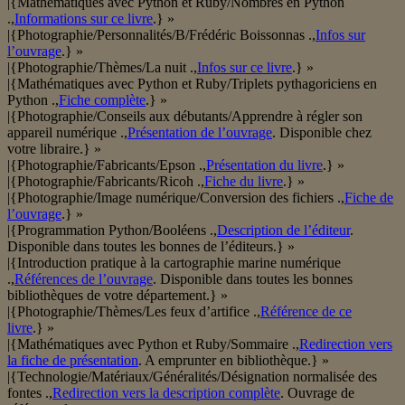
|{Mathématiques avec Python et Ruby/Nombres en Python
.,
Informations sur ce livre
.} »
|{Photographie/Personnalités/B/Frédéric Boissonnas .,
Infos sur
l’ouvrage
.} »
|{Photographie/Thèmes/La nuit .,
Infos sur ce livre
.} »
|{Mathématiques avec Python et Ruby/Triplets pythagoriciens en
Python .,
Fiche complète
.} »
|{Photographie/Conseils aux débutants/Apprendre à régler son
appareil numérique .,
Présentation de l’ouvrage
. Disponible chez
votre libraire.} »
|{Photographie/Fabricants/Epson .,
Présentation du livre
.} »
|{Photographie/Fabricants/Ricoh .,
Fiche du livre
.} »
|{Photographie/Image numérique/Conversion des fichiers .,
Fiche de
l’ouvrage
.} »
|{Programmation Python/Booléens .,
Description de l’éditeur
.
Disponible dans toutes les bonnes de l’éditeurs.} »
|{Introduction pratique à la cartographie marine numérique
.,
Références de l’ouvrage
. Disponible dans toutes les bonnes
bibliothèques de votre département.} »
|{Photographie/Thèmes/Les feux d’artifice .,
Référence de ce
livre
.} »
|{Mathématiques avec Python et Ruby/Sommaire .,
Redirection vers
la fiche de présentation
. A emprunter en bibliothèque.} »
|{Technologie/Matériaux/Généralités/Désignation normalisée des
fontes .,
Redirection vers la description complète
. Ouvrage de