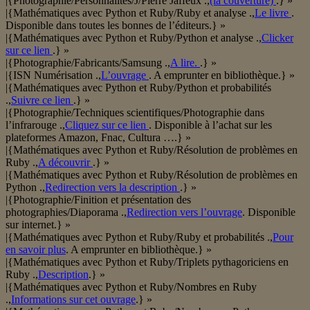
|{Photographie/Personnalités/J/Pierre Jaffeux .,
(la couverture)
.} »
|{Mathématiques avec Python et Ruby/Ruby et analyse .,
Le livre
.
Disponible dans toutes les bonnes de l’éditeurs.} »
|{Mathématiques avec Python et Ruby/Python et analyse .,
Clicker
sur ce lien
.} »
|{Photographie/Fabricants/Samsung .,
A lire.
.} »
|{ISN Numérisation .,
L’ouvrage
. A emprunter en bibliothèque.} »
|{Mathématiques avec Python et Ruby/Python et probabilités
.,
Suivre ce lien
.} »
|{Photographie/Techniques scientifiques/Photographie dans
l’infrarouge .,
Cliquez sur ce lien
. Disponible à l’achat sur les
plateformes Amazon, Fnac, Cultura ….} »
|{Mathématiques avec Python et Ruby/Résolution de problèmes en
Ruby .,
A découvrir
.} »
|{Mathématiques avec Python et Ruby/Résolution de problèmes en
Python .,
Redirection vers la description
.} »
|{Photographie/Finition et présentation des
photographies/Diaporama .,
Redirection vers l’ouvrage
. Disponible
sur internet.} »
|{Mathématiques avec Python et Ruby/Ruby et probabilités .,
Pour
en savoir plus
. A emprunter en bibliothèque.} »
|{Mathématiques avec Python et Ruby/Triplets pythagoriciens en
Ruby .,
Description
.} »
|{Mathématiques avec Python et Ruby/Nombres en Ruby
.,
Informations sur cet ouvrage
.} »