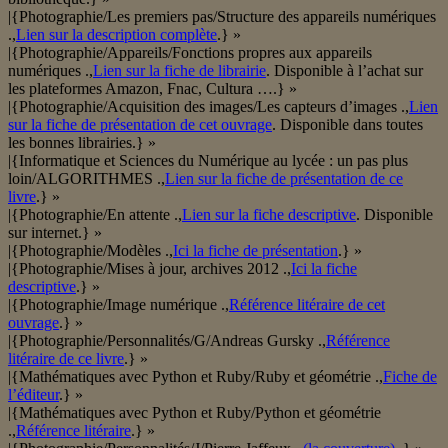
|{Photographie/Les premiers pas/Structure des appareils numériques
.,
Lien sur la description complète
.} »
|{Photographie/Appareils/Fonctions propres aux appareils
numériques .,
Lien sur la fiche de librairie
. Disponible à l’achat sur
les plateformes Amazon, Fnac, Cultura ….} »
|{Photographie/Acquisition des images/Les capteurs d’images .,
Lien
sur la fiche de présentation de cet ouvrage
. Disponible dans toutes
les bonnes librairies.} »
|{Informatique et Sciences du Numérique au lycée : un pas plus
loin/ALGORITHMES .,
Lien sur la fiche de présentation de ce
livre
.} »
|{Photographie/En attente .,
Lien sur la fiche descriptive
. Disponible
sur internet.} »
|{Photographie/Modèles .,
Ici la fiche de présentation
.} »
|{Photographie/Mises à jour, archives 2012 .,
Ici la fiche
descriptive
.} »
|{Photographie/Image numérique .,
Référence litéraire de cet
ouvrage
.} »
|{Photographie/Personnalités/G/Andreas Gursky .,
Référence
litéraire de ce livre
.} »
|{Mathématiques avec Python et Ruby/Ruby et géométrie .,
Fiche de
l’éditeur
.} »
|{Mathématiques avec Python et Ruby/Python et géométrie
.,
Référence litéraire
.} »