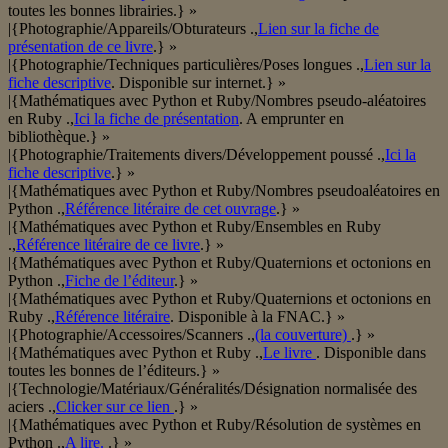
toutes les bonnes librairies.} »
|{Photographie/Appareils/Obturateurs .,
Lien sur la fiche de
présentation de ce livre
.} »
|{Photographie/Techniques particulières/Poses longues .,
Lien sur la
fiche descriptive
. Disponible sur internet.} »
|{Mathématiques avec Python et Ruby/Nombres pseudo-aléatoires
en Ruby .,
Ici la fiche de présentation
. A emprunter en
bibliothèque.} »
|{Photographie/Traitements divers/Développement poussé .,
Ici la
fiche descriptive
.} »
|{Mathématiques avec Python et Ruby/Nombres pseudoaléatoires en
Python .,
Référence litéraire de cet ouvrage
.} »
|{Mathématiques avec Python et Ruby/Ensembles en Ruby
.,
Référence litéraire de ce livre
.} »
|{Mathématiques avec Python et Ruby/Quaternions et octonions en
Python .,
Fiche de l’éditeur
.} »
|{Mathématiques avec Python et Ruby/Quaternions et octonions en
Ruby .,
Référence litéraire
. Disponible à la FNAC.} »
|{Photographie/Accessoires/Scanners .,
(la couverture)
.} »
|{Mathématiques avec Python et Ruby .,
Le livre
. Disponible dans
toutes les bonnes de l’éditeurs.} »
|{Technologie/Matériaux/Généralités/Désignation normalisée des
aciers .,
Clicker sur ce lien
.} »
|{Mathématiques avec Python et Ruby/Résolution de systèmes en
Python .,
A lire.
.} »