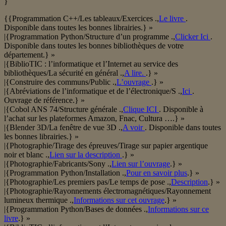
}
{{Programmation C++/Les tableaux/Exercices .,
Le livre
.
Disponible dans toutes les bonnes librairies.} »
|{Programmation Python/Structure d’un programme .,
Clicker Ici
.
Disponible dans toutes les bonnes bibliothèques de votre
département.} »
|{BiblioTIC : l’informatique et l’Internet au service des
bibliothèques/La sécurité en général .,
A lire.
.} »
|{Construire des communs/Public .,
L’ouvrage
.} »
|{Abréviations de l’informatique et de l’électronique/S .,
Ici
.
Ouvrage de référence.} »
|{Cobol ANS 74/Structure générale .,
Clique ICI
. Disponible à
l’achat sur les plateformes Amazon, Fnac, Cultura ….} »
|{Blender 3D/La fenêtre de vue 3D .,
A voir
. Disponible dans toutes
les bonnes librairies.} »
|{Photographie/Tirage des épreuves/Tirage sur papier argentique
noir et blanc .,
Lien sur la description
.} »
|{Photographie/Fabricants/Sony .,
Lien sur l’ouvrage
.} »
|{Programmation Python/Installation .,
Pour en savoir plus
.} »
|{Photographie/Les premiers pas/Le temps de pose .,
Description
.} »
|{Photographie/Rayonnements électromagnétiques/Rayonnement
lumineux thermique .,
Informations sur cet ouvrage
.} »
|{Programmation Python/Bases de données .,
Informations sur ce
livre
.} »