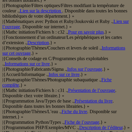
les bonnes librairies.} »
|{Photographie/Filtres optiques/Filtres modifiant la température de
couleur .,
Lien sur la description
. Disponible dans toutes les bonnes
bibliothèques de votre département.} »
|{Mathématiques avec Python et Ruby/Joukovski et Ruby .,
Lien sur
l’ouvrage
. Disponible sur internet.} »
|{Mathc initiation/Fichiers h : c32 .,
Pour en savoir plus
.} »
|{Fonctionnement d’un ordinateur/Les périphériques et les cartes
d’extension .,
Description
.} »
|{Photographie/Thèmes/Couchers et levers de soleil .,
Informations
sur cet ouvrage
.} »
|{Conseils de codage en C/Programmes plus exploitables
.,
Informations sur ce livre
.} »
|{Photographie/Fabricants/Sigma .,
Infos sur l’ouvrage
.} »
|{Accueil/Informatique .,
Infos sur ce livre
.} »
|{Photographie/Thèmes/Photographie subaquatique .,
Fiche
complète
.} »
|{Mathc initiation/Fichiers h : c31 .,
Présentation de l’ouvrage
.
Disponible chez votre libraire.} »
|{Programmation Java/Types de base .,
Présentation du livre
.
Disponible dans toutes les bonnes librairies.} »
|{Photographie/Thèmes/L’eau .,
Fiche du livre
. Disponible sur
internet.} »
|{Programmation Python/Types .,
Fiche de l’ouvrage
.} »
|{Programmation PHP/Exemples/MVC .,
Description de l’éditeur
.} »