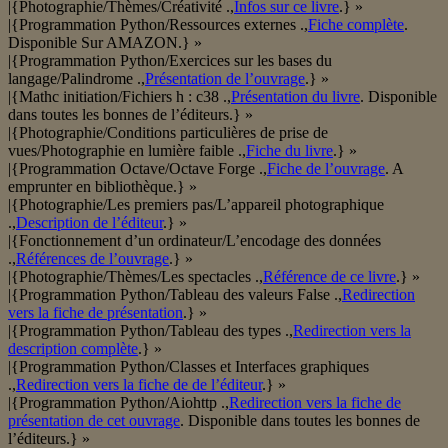
|{Photographie/Thèmes/Créativité .,
Infos sur ce livre
.} »
|{Programmation Python/Ressources externes .,
Fiche complète
.
Disponible Sur AMAZON.} »
|{Programmation Python/Exercices sur les bases du
langage/Palindrome .,
Présentation de l’ouvrage
.} »
|{Mathc initiation/Fichiers h : c38 .,
Présentation du livre
. Disponible
dans toutes les bonnes de l’éditeurs.} »
|{Photographie/Conditions particulières de prise de
vues/Photographie en lumière faible .,
Fiche du livre
.} »
|{Programmation Octave/Octave Forge .,
Fiche de l’ouvrage
. A
emprunter en bibliothèque.} »
|{Photographie/Les premiers pas/L’appareil photographique
.,
Description de l’éditeur
.} »
|{Fonctionnement d’un ordinateur/L’encodage des données
.,
Références de l’ouvrage
.} »
|{Photographie/Thèmes/Les spectacles .,
Référence de ce livre
.} »
|{Programmation Python/Tableau des valeurs False .,
Redirection
vers la fiche de présentation
.} »
|{Programmation Python/Tableau des types .,
Redirection vers la
description complète
.} »
|{Programmation Python/Classes et Interfaces graphiques
.,
Redirection vers la fiche de de l’éditeur
.} »
|{Programmation Python/Aiohttp .,
Redirection vers la fiche de
présentation de cet ouvrage
. Disponible dans toutes les bonnes de
l’éditeurs.} »