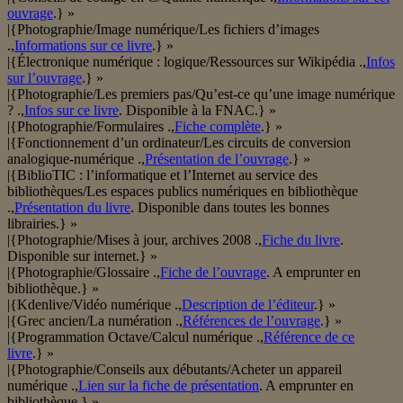
ouvrage
.} »
|{Photographie/Image numérique/Les fichiers d’images
.,
Informations sur ce livre
.} »
|{Électronique numérique : logique/Ressources sur Wikipédia .,
Infos
sur l’ouvrage
.} »
|{Photographie/Les premiers pas/Qu’est-ce qu’une image numérique
? .,
Infos sur ce livre
. Disponible à la FNAC.} »
|{Photographie/Formulaires .,
Fiche complète
.} »
|{Fonctionnement d’un ordinateur/Les circuits de conversion
analogique-numérique .,
Présentation de l’ouvrage
.} »
|{BiblioTIC : l’informatique et l’Internet au service des
bibliothèques/Les espaces publics numériques en bibliothèque
.,
Présentation du livre
. Disponible dans toutes les bonnes
librairies.} »
|{Photographie/Mises à jour, archives 2008 .,
Fiche du livre
.
Disponible sur internet.} »
|{Photographie/Glossaire .,
Fiche de l’ouvrage
. A emprunter en
bibliothèque.} »
|{Kdenlive/Vidéo numérique .,
Description de l’éditeur
.} »
|{Grec ancien/La numération .,
Références de l’ouvrage
.} »
|{Programmation Octave/Calcul numérique .,
Référence de ce
livre
.} »
|{Photographie/Conseils aux débutants/Acheter un appareil
numérique .,
Lien sur la fiche de présentation
. A emprunter en
bibliothèque.} »