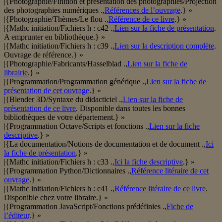
|{Photographie/Finition et présentation des photographies/Projection
des photographies numériques .,
Références de l’ouvrage
.} »
|{Photographie/Thèmes/Le flou .,
Référence de ce livre
.} »
|{Mathc initiation/Fichiers h : c42 .,
Lien sur la fiche de présentation
.
A emprunter en bibliothèque.} »
|{Mathc initiation/Fichiers h : c39 .,
Lien sur la description complète
.
Ouvrage de référence.} »
|{Photographie/Fabricants/Hasselblad .,
Lien sur la fiche de
librairie
.} »
|{Programmation/Programmation générique .,
Lien sur la fiche de
présentation de cet ouvrage
.} »
|{Blender 3D/Syntaxe du didacticiel .,
Lien sur la fiche de
présentation de ce livre
. Disponible dans toutes les bonnes
bibliothèques de votre département.} »
|{Programmation Octave/Scripts et fonctions .,
Lien sur la fiche
descriptive
.} »
|{La documentation/Notions de documentation et de document .,
Ici
la fiche de présentation
.} »
|{Mathc initiation/Fichiers h : c33 .,
Ici la fiche descriptive
.} »
|{Programmation Python/Dictionnaires .,
Référence litéraire de cet
ouvrage
.} »
|{Mathc initiation/Fichiers h : c41 .,
Référence litéraire de ce livre
.
Disponible chez votre libraire.} »
|{Programmation JavaScript/Fonctions prédéfinies .,
Fiche de
l’éditeur
.} »