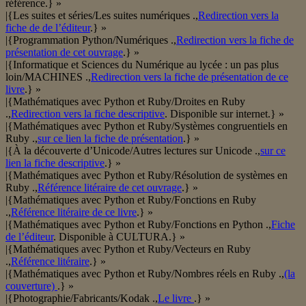
référence.} »
|{Les suites et séries/Les suites numériques .,
Redirection vers la
fiche de de l’éditeur
.} »
|{Programmation Python/Numériques .,
Redirection vers la fiche de
présentation de cet ouvrage
.} »
|{Informatique et Sciences du Numérique au lycée : un pas plus
loin/MACHINES .,
Redirection vers la fiche de présentation de ce
livre
.} »
|{Mathématiques avec Python et Ruby/Droites en Ruby
.,
Redirection vers la fiche descriptive
. Disponible sur internet.} »
|{Mathématiques avec Python et Ruby/Systèmes congruentiels en
Ruby .,
sur ce lien la fiche de présentation
.} »
|{À la découverte d’Unicode/Autres lectures sur Unicode .,
sur ce
lien la fiche descriptive
.} »
|{Mathématiques avec Python et Ruby/Résolution de systèmes en
Ruby .,
Référence litéraire de cet ouvrage
.} »
|{Mathématiques avec Python et Ruby/Fonctions en Ruby
.,
Référence litéraire de ce livre
.} »
|{Mathématiques avec Python et Ruby/Fonctions en Python .,
Fiche
de l’éditeur
. Disponible à CULTURA.} »
|{Mathématiques avec Python et Ruby/Vecteurs en Ruby
.,
Référence litéraire
.} »
|{Mathématiques avec Python et Ruby/Nombres réels en Ruby .,
(la
couverture)
.} »
|{Photographie/Fabricants/Kodak .,
Le livre
.} »