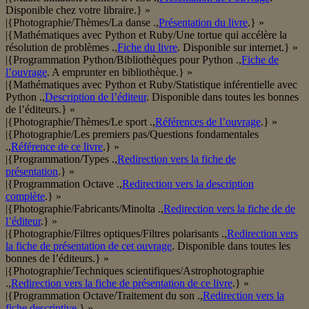
Disponible chez votre libraire.} »
|{Photographie/Thèmes/La danse .,
Présentation du livre
.} »
|{Mathématiques avec Python et Ruby/Une tortue qui accélère la
résolution de problèmes .,
Fiche du livre
. Disponible sur internet.} »
|{Programmation Python/Bibliothèques pour Python .,
Fiche de
l’ouvrage
. A emprunter en bibliothèque.} »
|{Mathématiques avec Python et Ruby/Statistique inférentielle avec
Python .,
Description de l’éditeur
. Disponible dans toutes les bonnes
de l’éditeurs.} »
|{Photographie/Thèmes/Le sport .,
Références de l’ouvrage
.} »
|{Photographie/Les premiers pas/Questions fondamentales
.,
Référence de ce livre
.} »
|{Programmation/Types .,
Redirection vers la fiche de
présentation
.} »
|{Programmation Octave .,
Redirection vers la description
complète
.} »
|{Photographie/Fabricants/Minolta .,
Redirection vers la fiche de de
l’éditeur
.} »
|{Photographie/Filtres optiques/Filtres polarisants .,
Redirection vers
la fiche de présentation de cet ouvrage
. Disponible dans toutes les
bonnes de l’éditeurs.} »
|{Photographie/Techniques scientifiques/Astrophotographie
.,
Redirection vers la fiche de présentation de ce livre
.} »
|{Programmation Octave/Traitement du son .,
Redirection vers la
fiche descriptive
.} »