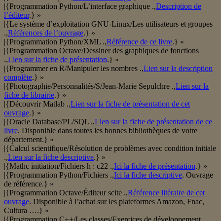
|{Programmation Python/L’interface graphique .,
Description de
l’éditeur
.} »
|{Le système d’exploitation GNU-Linux/Les utilisateurs et groupes
.,
Références de l’ouvrage
.} »
|{Programmation Python/XML .,
Référence de ce livre
.} »
|{Programmation Octave/Dessiner des graphiques de fonctions
.,
Lien sur la fiche de présentation
.} »
|{Programmer en R/Manipuler les nombres .,
Lien sur la description
complète
.} »
|{Photographie/Personnalités/S/Jean-Marie Sepulchre .,
Lien sur la
fiche de librairie
.} »
|{Découvrir Matlab .,
Lien sur la fiche de présentation de cet
ouvrage
.} »
|{Oracle Database/PL/SQL .,
Lien sur la fiche de présentation de ce
livre
. Disponible dans toutes les bonnes bibliothèques de votre
département.} »
|{Calcul scientifique/Résolution de problèmes avec condition initiale
.,
Lien sur la fiche descriptive
.} »
|{Mathc initiation/Fichiers h : c22 .,
Ici la fiche de présentation
.} »
|{Programmation Python/Fichiers .,
Ici la fiche descriptive
. Ouvrage
de référence.} »
|{Programmation Octave/Éditeur scite .,
Référence litéraire de cet
ouvrage
. Disponible à l’achat sur les plateformes Amazon, Fnac,
Cultura ….} »
|{Programmation C++/Les classes/Exercices de développement