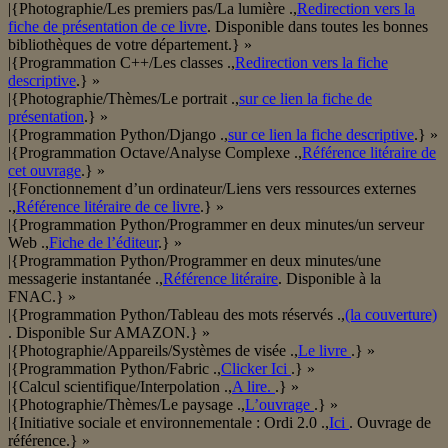
|{Photographie/Les premiers pas/La lumière .,
Redirection vers la
fiche de présentation de ce livre
. Disponible dans toutes les bonnes
bibliothèques de votre département.} »
|{Programmation C++/Les classes .,
Redirection vers la fiche
descriptive
.} »
|{Photographie/Thèmes/Le portrait .,
sur ce lien la fiche de
présentation
.} »
|{Programmation Python/Django .,
sur ce lien la fiche descriptive
.} »
|{Programmation Octave/Analyse Complexe .,
Référence litéraire de
cet ouvrage
.} »
|{Fonctionnement d’un ordinateur/Liens vers ressources externes
.,
Référence litéraire de ce livre
.} »
|{Programmation Python/Programmer en deux minutes/un serveur
Web .,
Fiche de l’éditeur
.} »
|{Programmation Python/Programmer en deux minutes/une
messagerie instantanée .,
Référence litéraire
. Disponible à la
FNAC.} »
|{Programmation Python/Tableau des mots réservés .,
(la couverture)
. Disponible Sur AMAZON.} »
|{Photographie/Appareils/Systèmes de visée .,
Le livre
.} »
|{Programmation Python/Fabric .,
Clicker Ici
.} »
|{Calcul scientifique/Interpolation .,
A lire.
.} »
|{Photographie/Thèmes/Le paysage .,
L’ouvrage
.} »
|{Initiative sociale et environnementale : Ordi 2.0 .,
Ici
. Ouvrage de
référence.} »