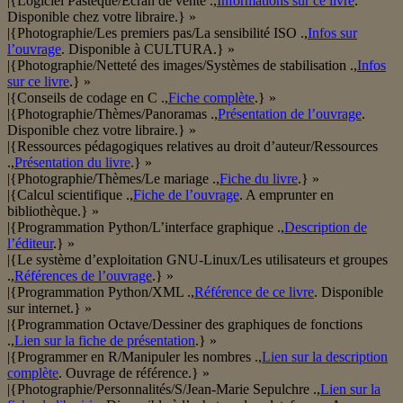
|{Logiciel Pastèque/Écran de vente .,
Informations sur ce livre
.
Disponible chez votre libraire.} »
|{Photographie/Les premiers pas/La sensibilité ISO .,
Infos sur
l’ouvrage
. Disponible à CULTURA.} »
|{Photographie/Netteté des images/Systèmes de stabilisation .,
Infos
sur ce livre
.} »
|{Conseils de codage en C .,
Fiche complète
.} »
|{Photographie/Thèmes/Panoramas .,
Présentation de l’ouvrage
.
Disponible chez votre libraire.} »
|{Ressources pédagogiques relatives au droit d’auteur/Ressources
.,
Présentation du livre
.} »
|{Photographie/Thèmes/Le mariage .,
Fiche du livre
.} »
|{Calcul scientifique .,
Fiche de l’ouvrage
. A emprunter en
bibliothèque.} »
|{Programmation Python/L’interface graphique .,
Description de
l’éditeur
.} »
|{Le système d’exploitation GNU-Linux/Les utilisateurs et groupes
.,
Références de l’ouvrage
.} »
|{Programmation Python/XML .,
Référence de ce livre
. Disponible
sur internet.} »
|{Programmation Octave/Dessiner des graphiques de fonctions
.,
Lien sur la fiche de présentation
.} »
|{Programmer en R/Manipuler les nombres .,
Lien sur la description
complète
. Ouvrage de référence.} »
|{Photographie/Personnalités/S/Jean-Marie Sepulchre .,
Lien sur la