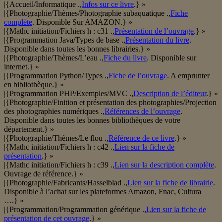
|{Accueil/Informatique .,
Infos sur ce livre
.} »
|{Photographie/Thèmes/Photographie subaquatique .,
Fiche
complète
. Disponible Sur AMAZON.} »
|{Mathc initiation/Fichiers h : c31 .,
Présentation de l’ouvrage
.} »
|{Programmation Java/Types de base .,
Présentation du livre
.
Disponible dans toutes les bonnes librairies.} »
|{Photographie/Thèmes/L’eau .,
Fiche du livre
. Disponible sur
internet.} »
|{Programmation Python/Types .,
Fiche de l’ouvrage
. A emprunter
en bibliothèque.} »
|{Programmation PHP/Exemples/MVC .,
Description de l’éditeur
.} »
|{Photographie/Finition et présentation des photographies/Projection
des photographies numériques .,
Références de l’ouvrage
.
Disponible dans toutes les bonnes bibliothèques de votre
département.} »
|{Photographie/Thèmes/Le flou .,
Référence de ce livre
.} »
|{Mathc initiation/Fichiers h : c42 .,
Lien sur la fiche de
présentation
.} »
|{Mathc initiation/Fichiers h : c39 .,
Lien sur la description complète
.
Ouvrage de référence.} »
|{Photographie/Fabricants/Hasselblad .,
Lien sur la fiche de librairie
.
Disponible à l’achat sur les plateformes Amazon, Fnac, Cultura
….} »
|{Programmation/Programmation générique .,
Lien sur la fiche de
présentation de cet ouvrage
.} »