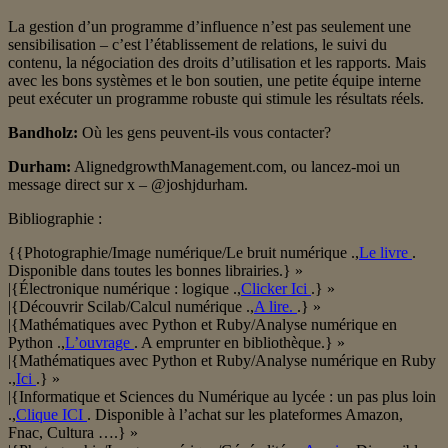
La gestion d’un programme d’influence n’est pas seulement une
sensibilisation – c’est l’établissement de relations, le suivi du
contenu, la négociation des droits d’utilisation et les rapports. Mais
avec les bons systèmes et le bon soutien, une petite équipe interne
peut exécuter un programme robuste qui stimule les résultats réels.
Bandholz:
Où les gens peuvent-ils vous contacter?
Durham:
AlignedgrowthManagement.com, ou lancez-moi un
message direct sur x – @joshjdurham.
Bibliographie :
{{Photographie/Image numérique/Le bruit numérique .,
Le livre
.
Disponible dans toutes les bonnes librairies.} »
|{Électronique numérique : logique .,
Clicker Ici
.} »
|{Découvrir Scilab/Calcul numérique .,
A lire.
.} »
|{Mathématiques avec Python et Ruby/Analyse numérique en
Python .,
L’ouvrage
. A emprunter en bibliothèque.} »
|{Mathématiques avec Python et Ruby/Analyse numérique en Ruby
.,
Ici
.} »
|{Informatique et Sciences du Numérique au lycée : un pas plus loin
.,
Clique ICI
. Disponible à l’achat sur les plateformes Amazon,
Fnac, Cultura ….} »