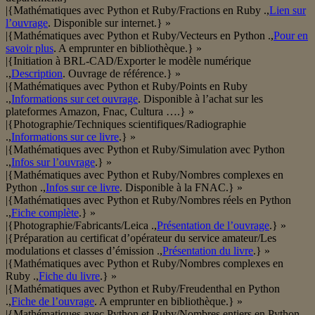
|{Mathématiques avec Python et Ruby/Fractions en Ruby .,
Lien sur
l’ouvrage
. Disponible sur internet.} »
|{Mathématiques avec Python et Ruby/Vecteurs en Python .,
Pour en
savoir plus
. A emprunter en bibliothèque.} »
|{Initiation à BRL-CAD/Exporter le modèle numérique
.,
Description
. Ouvrage de référence.} »
|{Mathématiques avec Python et Ruby/Points en Ruby
.,
Informations sur cet ouvrage
. Disponible à l’achat sur les
plateformes Amazon, Fnac, Cultura ….} »
|{Photographie/Techniques scientifiques/Radiographie
.,
Informations sur ce livre
.} »
|{Mathématiques avec Python et Ruby/Simulation avec Python
.,
Infos sur l’ouvrage
.} »
|{Mathématiques avec Python et Ruby/Nombres complexes en
Python .,
Infos sur ce livre
. Disponible à la FNAC.} »
|{Mathématiques avec Python et Ruby/Nombres réels en Python
.,
Fiche complète
.} »
|{Photographie/Fabricants/Leica .,
Présentation de l’ouvrage
.} »
|{Préparation au certificat d’opérateur du service amateur/Les
modulations et classes d’émission .,
Présentation du livre
.} »
|{Mathématiques avec Python et Ruby/Nombres complexes en
Ruby .,
Fiche du livre
.} »
|{Mathématiques avec Python et Ruby/Freudenthal en Python
.,
Fiche de l’ouvrage
. A emprunter en bibliothèque.} »
|{Mathématiques avec Python et Ruby/Nombres entiers en Python