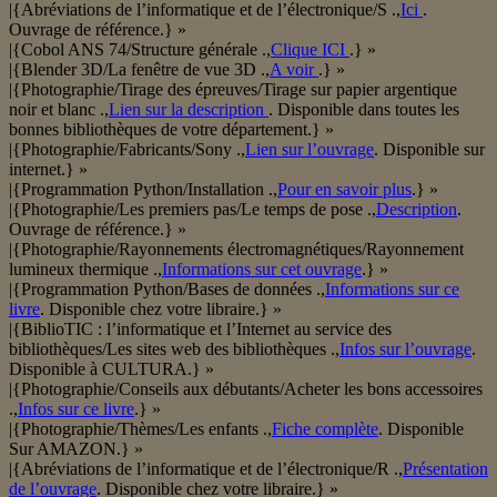
|{Abréviations de l’informatique et de l’électronique/S .,
Ici
.
Ouvrage de référence.} »
|{Cobol ANS 74/Structure générale .,
Clique ICI
.} »
|{Blender 3D/La fenêtre de vue 3D .,
A voir
.} »
|{Photographie/Tirage des épreuves/Tirage sur papier argentique
noir et blanc .,
Lien sur la description
. Disponible dans toutes les
bonnes bibliothèques de votre département.} »
|{Photographie/Fabricants/Sony .,
Lien sur l’ouvrage
. Disponible sur
internet.} »
|{Programmation Python/Installation .,
Pour en savoir plus
.} »
|{Photographie/Les premiers pas/Le temps de pose .,
Description
.
Ouvrage de référence.} »
|{Photographie/Rayonnements électromagnétiques/Rayonnement
lumineux thermique .,
Informations sur cet ouvrage
.} »
|{Programmation Python/Bases de données .,
Informations sur ce
livre
. Disponible chez votre libraire.} »
|{BiblioTIC : l’informatique et l’Internet au service des
bibliothèques/Les sites web des bibliothèques .,
Infos sur l’ouvrage
.
Disponible à CULTURA.} »
|{Photographie/Conseils aux débutants/Acheter les bons accessoires
.,
Infos sur ce livre
.} »
|{Photographie/Thèmes/Les enfants .,
Fiche complète
. Disponible
Sur AMAZON.} »
|{Abréviations de l’informatique et de l’électronique/R .,
Présentation
de l’ouvrage
. Disponible chez votre libraire.} »