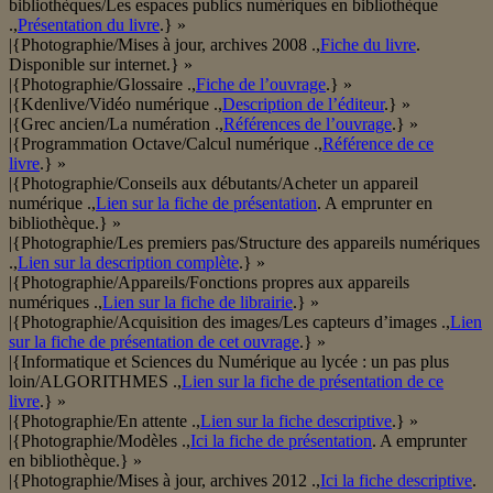
bibliothèques/Les espaces publics numériques en bibliothèque
.,
Présentation du livre
.} »
|{Photographie/Mises à jour, archives 2008 .,
Fiche du livre
.
Disponible sur internet.} »
|{Photographie/Glossaire .,
Fiche de l’ouvrage
.} »
|{Kdenlive/Vidéo numérique .,
Description de l’éditeur
.} »
|{Grec ancien/La numération .,
Références de l’ouvrage
.} »
|{Programmation Octave/Calcul numérique .,
Référence de ce
livre
.} »
|{Photographie/Conseils aux débutants/Acheter un appareil
numérique .,
Lien sur la fiche de présentation
. A emprunter en
bibliothèque.} »
|{Photographie/Les premiers pas/Structure des appareils numériques
.,
Lien sur la description complète
.} »
|{Photographie/Appareils/Fonctions propres aux appareils
numériques .,
Lien sur la fiche de librairie
.} »
|{Photographie/Acquisition des images/Les capteurs d’images .,
Lien
sur la fiche de présentation de cet ouvrage
.} »
|{Informatique et Sciences du Numérique au lycée : un pas plus
loin/ALGORITHMES .,
Lien sur la fiche de présentation de ce
livre
.} »
|{Photographie/En attente .,
Lien sur la fiche descriptive
.} »
|{Photographie/Modèles .,
Ici la fiche de présentation
. A emprunter
en bibliothèque.} »
|{Photographie/Mises à jour, archives 2012 .,
Ici la fiche descriptive
.