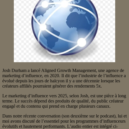
Josh Durham a lancé Aligned Growth Management, une agence de
marketing d’influence, en 2020. Il dit que l’industrie de l’influence a
évolué depuis les jours de halcyon il y a une décennie lorsque les
créateurs affiliés pourraient générer des rendements 5x.
Le marketing d’influence vers 2025, selon Josh, est une pièce à long
terme. Le succès dépend des produits de qualité, du public créateur
engagé et du contenu qui prend en charge plusieurs canaux.
Dans notre récente conversation (son deuxième sur le podcast), lui et
moi avons discuté de l’essentiel pour les programmes d’influenceurs
évolutifs et hautement performants. L’audio entier est intégré ci-