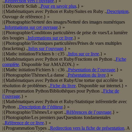
.,
Redirection vers l’ouvrage
.} »
|{Découvrir Scilab .,
Pour en savoir plus
.} »
|{Mathématiques avec Python et Ruby/Suites en Ruby .,
Description
.
Ouvrage de référence.} »
|{Photographie/Netteté des images/Netteté des images numériques
.,
Informations sur cet ouvrage
.} »
|{Photographie/Conditions particulières de prise de vues/La lumière
des bougies .,
Informations sur ce livre
.} »
|{Photographie/Techniques particulières/Prises de vues multiples
(bracketing) .,
Infos sur l’ouvrage
.} »
|{Mathc initiation/Fichiers h : c35 .,
Infos sur ce livre
.} »
|{Mathématiques avec Python et Ruby/Fractions en Python .,
Fiche
complète
. Disponible Sur AMAZON.} »
|{Mathc initiation/Fichiers h : c36 .,
Présentation de l’ouvrage
.} »
|{Photographie/Thèmes/La danse .,
Présentation du livre
.} »
|{Mathématiques avec Python et Ruby/Une tortue qui accélère la
résolution de problèmes .,
Fiche du livre
. Disponible sur internet.} »
|{Programmation Python/Bibliothèques pour Python .,
Fiche de
l’ouvrage
.} »
|{Mathématiques avec Python et Ruby/Statistique inférentielle avec
Python .,
Description de l’éditeur
.} »
|{Photographie/Thèmes/Le sport .,
Références de l’ouvrage
.} »
|{Photographie/Les premiers pas/Questions fondamentales
.,
Référence de ce livre
.} »
|{Programmation/Types .,
Redirection vers la fiche de présentation
. A