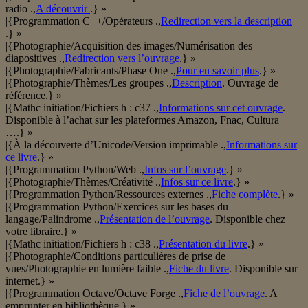
radio .,
A découvrir
.} »
|{Programmation C++/Opérateurs .,
Redirection vers la description
.} »
|{Photographie/Acquisition des images/Numérisation des
diapositives .,
Redirection vers l’ouvrage
.} »
|{Photographie/Fabricants/Phase One .,
Pour en savoir plus
.} »
|{Photographie/Thèmes/Les groupes .,
Description
. Ouvrage de
référence.} »
|{Mathc initiation/Fichiers h : c37 .,
Informations sur cet ouvrage
.
Disponible à l’achat sur les plateformes Amazon, Fnac, Cultura
….} »
|{À la découverte d’Unicode/Version imprimable .,
Informations sur
ce livre
.} »
|{Programmation Python/Web .,
Infos sur l’ouvrage
.} »
|{Photographie/Thèmes/Créativité .,
Infos sur ce livre
.} »
|{Programmation Python/Ressources externes .,
Fiche complète
.} »
|{Programmation Python/Exercices sur les bases du
langage/Palindrome .,
Présentation de l’ouvrage
. Disponible chez
votre libraire.} »
|{Mathc initiation/Fichiers h : c38 .,
Présentation du livre
.} »
|{Photographie/Conditions particulières de prise de
vues/Photographie en lumière faible .,
Fiche du livre
. Disponible sur
internet.} »
|{Programmation Octave/Octave Forge .,
Fiche de l’ouvrage
. A
emprunter en bibliothèque.} »