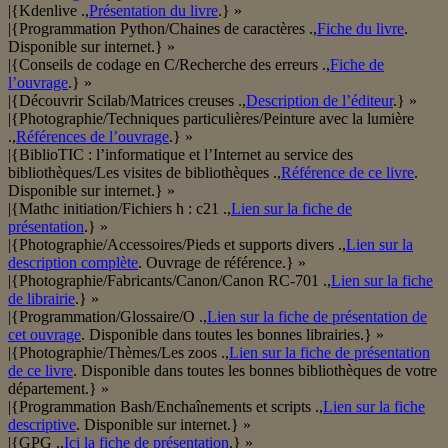
|{Kdenlive .,
Présentation du livre
.} »
|{Programmation Python/Chaines de caractères .,
Fiche du livre
.
Disponible sur internet.} »
|{Conseils de codage en C/Recherche des erreurs .,
Fiche de
l’ouvrage
.} »
|{Découvrir Scilab/Matrices creuses .,
Description de l’éditeur
.} »
|{Photographie/Techniques particulières/Peinture avec la lumière
.,
Références de l’ouvrage
.} »
|{BiblioTIC : l’informatique et l’Internet au service des
bibliothèques/Les visites de bibliothèques .,
Référence de ce livre
.
Disponible sur internet.} »
|{Mathc initiation/Fichiers h : c21 .,
Lien sur la fiche de
présentation
.} »
|{Photographie/Accessoires/Pieds et supports divers .,
Lien sur la
description complète
. Ouvrage de référence.} »
|{Photographie/Fabricants/Canon/Canon RC-701 .,
Lien sur la fiche
de librairie
.} »
|{Programmation/Glossaire/O .,
Lien sur la fiche de présentation de
cet ouvrage
. Disponible dans toutes les bonnes librairies.} »
|{Photographie/Thèmes/Les zoos .,
Lien sur la fiche de présentation
de ce livre
. Disponible dans toutes les bonnes bibliothèques de votre
département.} »
|{Programmation Bash/Enchaînements et scripts .,
Lien sur la fiche
descriptive
. Disponible sur internet.} »
|{GPG .,
Ici la fiche de présentation
.} »