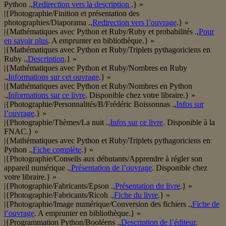
Python .,
Redirection vers la description
.} »
|{Photographie/Finition et présentation des
photographies/Diaporama .,
Redirection vers l’ouvrage
.} »
|{Mathématiques avec Python et Ruby/Ruby et probabilités .,
Pour
en savoir plus
. A emprunter en bibliothèque.} »
|{Mathématiques avec Python et Ruby/Triplets pythagoriciens en
Ruby .,
Description
.} »
|{Mathématiques avec Python et Ruby/Nombres en Ruby
.,
Informations sur cet ouvrage
.} »
|{Mathématiques avec Python et Ruby/Nombres en Python
.,
Informations sur ce livre
. Disponible chez votre libraire.} »
|{Photographie/Personnalités/B/Frédéric Boissonnas .,
Infos sur
l’ouvrage
.} »
|{Photographie/Thèmes/La nuit .,
Infos sur ce livre
. Disponible à la
FNAC.} »
|{Mathématiques avec Python et Ruby/Triplets pythagoriciens en
Python .,
Fiche complète
.} »
|{Photographie/Conseils aux débutants/Apprendre à régler son
appareil numérique .,
Présentation de l’ouvrage
. Disponible chez
votre libraire.} »
|{Photographie/Fabricants/Epson .,
Présentation du livre
.} »
|{Photographie/Fabricants/Ricoh .,
Fiche du livre
.} »
|{Photographie/Image numérique/Conversion des fichiers .,
Fiche de
l’ouvrage
. A emprunter en bibliothèque.} »
|{Programmation Python/Booléens .,
Description de l’éditeur
.