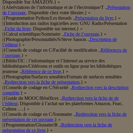
Disponible Sur AMAZON.} »
|{Abréviations de l’informatique et de l’électronique/T .,
Présentation
de l’ouvrage
. Disponible chez votre libraire.} »
|{Programmation Python/Les threads .,
Présentation du livre
.} »
|{Introduction aux radios logicielles avec GNU Radio/Présentation
.,
Fiche du livre
. Disponible sur internet.} »
|{Calcul scientifique/Sommaire .,
Fiche de l’ouvrage
.} »
|{Photographie/Personnalités/S/Steve Sasson .,
Description de
l’éditeur
.} »
|{Conseils de codage en C/Facilité de modification .,
Références de
l’ouvrage
.} »
|{BiblioTIC : l’informatique et l’Internet au service des
bibliothèques/Cédéroms et outils en ligne pour les bibliothèques
jeunesse .,
Référence de ce livre
.} »
|{Photographie/Surfaces sensibles/Formats de surfaces sensibles
.,
Redirection vers la fiche de présentation
.} »
|{Conseils de codage en C/Sécurité .,
Redirection vers la description
complète
.} »
|{Guide du MOOC/Bénéfices .,
Redirection vers la fiche de de
l’éditeur
. Disponible à l’achat sur les plateformes Amazon, Fnac,
Cultura ….} »
|{Conseils de codage en C/Sommaire .,
Redirection vers la fiche de
présentation de cet ouvrage
.} »
|{Programmation/Glossaire/B .,
Redirection vers la fiche de
présentation de ce livre
.} »