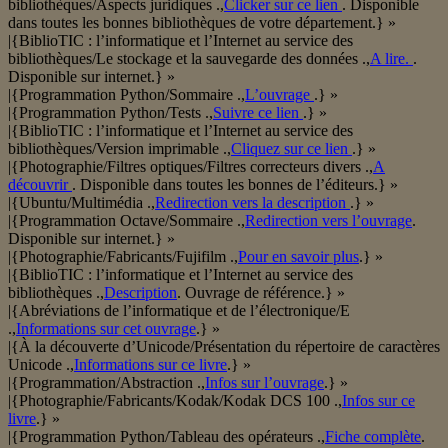
bibliothèques/Aspects juridiques .,
Clicker sur ce lien
. Disponible
dans toutes les bonnes bibliothèques de votre département.} »
|{BiblioTIC : l’informatique et l’Internet au service des
bibliothèques/Le stockage et la sauvegarde des données .,
A lire.
.
Disponible sur internet.} »
|{Programmation Python/Sommaire .,
L’ouvrage
.} »
|{Programmation Python/Tests .,
Suivre ce lien
.} »
|{BiblioTIC : l’informatique et l’Internet au service des
bibliothèques/Version imprimable .,
Cliquez sur ce lien
.} »
|{Photographie/Filtres optiques/Filtres correcteurs divers .,
A
découvrir
. Disponible dans toutes les bonnes de l’éditeurs.} »
|{Ubuntu/Multimédia .,
Redirection vers la description
.} »
|{Programmation Octave/Sommaire .,
Redirection vers l’ouvrage
.
Disponible sur internet.} »
|{Photographie/Fabricants/Fujifilm .,
Pour en savoir plus
.} »
|{BiblioTIC : l’informatique et l’Internet au service des
bibliothèques .,
Description
. Ouvrage de référence.} »
|{Abréviations de l’informatique et de l’électronique/E
.,
Informations sur cet ouvrage
.} »
|{À la découverte d’Unicode/Présentation du répertoire de caractères
Unicode .,
Informations sur ce livre
.} »
|{Programmation/Abstraction .,
Infos sur l’ouvrage
.} »
|{Photographie/Fabricants/Kodak/Kodak DCS 100 .,
Infos sur ce
livre
.} »
|{Programmation Python/Tableau des opérateurs .,
Fiche complète
.