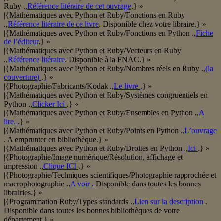
Ruby .,
Référence litéraire de cet ouvrage
.} »
|{Mathématiques avec Python et Ruby/Fonctions en Ruby
.,
Référence litéraire de ce livre
. Disponible chez votre libraire.} »
|{Mathématiques avec Python et Ruby/Fonctions en Python .,
Fiche
de l’éditeur
.} »
|{Mathématiques avec Python et Ruby/Vecteurs en Ruby
.,
Référence litéraire
. Disponible à la FNAC.} »
|{Mathématiques avec Python et Ruby/Nombres réels en Ruby .,
(la
couverture)
.} »
|{Photographie/Fabricants/Kodak .,
Le livre
.} »
|{Mathématiques avec Python et Ruby/Systèmes congruentiels en
Python .,
Clicker Ici
.} »
|{Mathématiques avec Python et Ruby/Ensembles en Python .,
A
lire.
.} »
|{Mathématiques avec Python et Ruby/Points en Python .,
L’ouvrage
. A emprunter en bibliothèque.} »
|{Mathématiques avec Python et Ruby/Droites en Python .,
Ici
.} »
|{Photographie/Image numérique/Résolution, affichage et
impression .,
Clique ICI
.} »
|{Photographie/Techniques scientifiques/Photographie rapprochée et
macrophotographie .,
A voir
. Disponible dans toutes les bonnes
librairies.} »
|{Programmation Ruby/Types standards .,
Lien sur la description
.
Disponible dans toutes les bonnes bibliothèques de votre
département.} »