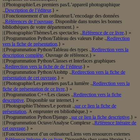
|{Photographie/Les premiers pas/L’appareil photographique
.,
Description de l’éditeur
.} »
|{Fonctionnement d’un ordinateur/L’encodage des données
.,
Références de l’ouvrage
. Disponible dans toutes les bonnes
bibliothèques de votre département.} »
|{Photographie/Thèmes/Les spectacles .,
Référence de ce livre
.} »
|{Programmation Python/Tableau des valeurs False .,
Redirection
vers la fiche de présentation
.} »
|{Programmation Python/Tableau des types .,
Redirection vers la
description complète
. Ouvrage de référence.} »
|{Programmation Python/Classes et Interfaces graphiques
.,
Redirection vers la fiche de de l’éditeur
.} »
|{Programmation Python/Aiohttp .,
Redirection vers la fiche de
présentation de cet ouvrage
.} »
|{Photographie/Les premiers pas/La lumière .,
Redirection vers la
fiche de présentation de ce livre
.} »
|{Programmation C++/Les classes .,
Redirection vers la fiche
descriptive
. Disponible sur internet.} »
|{Photographie/Thèmes/Le portrait .,
sur ce lien la fiche de
présentation
. A emprunter en bibliothèque.} »
|{Programmation Python/Django .,
sur ce lien la fiche descriptive
.} »
|{Programmation Octave/Analyse Complexe .,
Référence litéraire de
cet ouvrage
.} »
|{Fonctionnement d’un ordinateur/Liens vers ressources externes
.,
Référence litéraire de ce livre
. Disponible chez votre libraire.} »