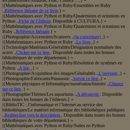
les plateformes Amazon, Fnac, Cultura ….} »
|{Mathématiques avec Python et Ruby/Ensembles en Ruby
.,
Référence litéraire de ce livre
.} »
|{Mathématiques avec Python et Ruby/Quaternions et octonions en
Python .,
Fiche de l’éditeur
. Disponible à CULTURA.} »
|{Mathématiques avec Python et Ruby/Quaternions et octonions en
Ruby .,
Référence litéraire
.} »
|{Photographie/Accessoires/Scanners .,
(la couverture)
.} »
|{Mathématiques avec Python et Ruby .,
Le livre
.} »
|{Technologie/Matériaux/Généralités/Désignation normalisée des
aciers .,
Clicker sur ce lien
. Disponible dans toutes les bonnes
bibliothèques de votre département.} »
|{Mathématiques avec Python et Ruby/Résolution de systèmes en
Python .,
A lire.
.} »
|{Photographie/Acquisition des images/Généralités .,
L’ouvrage
.} »
|{Photographie/Fabricants/Panasonic .,
Suivre ce lien
.} »
|{Mesures physiques et Informatique/numération/histoire .,
Cliquez
sur ce lien
.} »
|{Photographie/Thèmes/Les aquariums .,
A découvrir
. Disponible
dans toutes les bonnes de l’éditeurs.} »
|{BiblioTIC : l’informatique et l’Internet au service des
bibliothèques/Le matériel informatique des bibliothèques publiques
.,
Redirection vers la description
. Disponible dans toutes les bonnes
bibliothèques de votre département.} »
|{Mathématiques avec Python et Ruby/Suites en Python