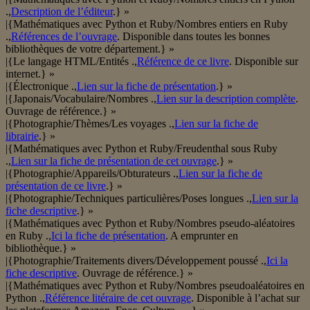
.,
Description de l’éditeur
.} »
|{Mathématiques avec Python et Ruby/Nombres entiers en Ruby
.,
Références de l’ouvrage
. Disponible dans toutes les bonnes
bibliothèques de votre département.} »
|{Le langage HTML/Entités .,
Référence de ce livre
. Disponible sur
internet.} »
|{Électronique .,
Lien sur la fiche de présentation
.} »
|{Japonais/Vocabulaire/Nombres .,
Lien sur la description complète
.
Ouvrage de référence.} »
|{Photographie/Thèmes/Les voyages .,
Lien sur la fiche de
librairie
.} »
|{Mathématiques avec Python et Ruby/Freudenthal sous Ruby
.,
Lien sur la fiche de présentation de cet ouvrage
.} »
|{Photographie/Appareils/Obturateurs .,
Lien sur la fiche de
présentation de ce livre
.} »
|{Photographie/Techniques particulières/Poses longues .,
Lien sur la
fiche descriptive
.} »
|{Mathématiques avec Python et Ruby/Nombres pseudo-aléatoires
en Ruby .,
Ici la fiche de présentation
. A emprunter en
bibliothèque.} »
|{Photographie/Traitements divers/Développement poussé .,
Ici la
fiche descriptive
. Ouvrage de référence.} »
|{Mathématiques avec Python et Ruby/Nombres pseudoaléatoires en
Python .,
Référence litéraire de cet ouvrage
. Disponible à l’achat sur