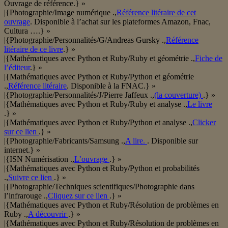
Ouvrage de référence.} »
|{Photographie/Image numérique .,
Référence litéraire de cet
ouvrage
. Disponible à l’achat sur les plateformes Amazon, Fnac,
Cultura ….} »
|{Photographie/Personnalités/G/Andreas Gursky .,
Référence
litéraire de ce livre
.} »
|{Mathématiques avec Python et Ruby/Ruby et géométrie .,
Fiche de
l’éditeur
.} »
|{Mathématiques avec Python et Ruby/Python et géométrie
.,
Référence litéraire
. Disponible à la FNAC.} »
|{Photographie/Personnalités/J/Pierre Jaffeux .,
(la couverture)
.} »
|{Mathématiques avec Python et Ruby/Ruby et analyse .,
Le livre
.} »
|{Mathématiques avec Python et Ruby/Python et analyse .,
Clicker
sur ce lien
.} »
|{Photographie/Fabricants/Samsung .,
A lire.
. Disponible sur
internet.} »
|{ISN Numérisation .,
L’ouvrage
.} »
|{Mathématiques avec Python et Ruby/Python et probabilités
.,
Suivre ce lien
.} »
|{Photographie/Techniques scientifiques/Photographie dans
l’infrarouge .,
Cliquez sur ce lien
.} »
|{Mathématiques avec Python et Ruby/Résolution de problèmes en
Ruby .,
A découvrir
.} »
|{Mathématiques avec Python et Ruby/Résolution de problèmes en