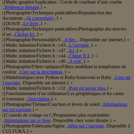
|{Mathc gnuplot/Application : Cercle de courbure d’une courbe
.,
Référence litéraire
.} »
|{Photographie/Techniques particulières/Reproduction des
documents .,
(la couverture)
.} »
|{DOS/If .,
Le livre
.} »
|{Photographie/Techniques particulières/Photographie des œuvres
d’art .,
Clicker Ici
.} »
|{Photographie/Personnalités/S .,
A lire.
. Disponible sur internet.} »
|{Mathc initiation/Fichiers h : c43 .,
L’ouvrage
.} »
|{Mathc initiation/Fichiers h : c47 .,
Ici
.} »
|{Mathc initiation/Fichiers h : c44 .,
Clique ICI
.} »
|{Mathc initiation/Fichiers h : c40 .,
A voir
.} »
|{Photographie/Filtres optiques/Filtres modifiant la température de
couleur .,
Lien sur la description
.} »
|{Mathématiques avec Python et Ruby/Joukovski et Ruby .,
Lien sur
l’ouvrage
. Disponible sur internet.} »
|{Mathc initiation/Fichiers h : c32 .,
Pour en savoir plus
.} »
|{Fonctionnement d’un ordinateur/Les périphériques et les cartes
d’extension .,
Description
.} »
|{Photographie/Thèmes/Couchers et levers de soleil .,
Informations
sur cet ouvrage
.} »
|{Conseils de codage en C/Programmes plus exploitables
.,
Informations sur ce livre
. Disponible chez votre libraire.} »
|{Photographie/Fabricants/Sigma .,
Infos sur l’ouvrage
. Disponible à
CULTURA.} »