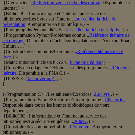
|{Grec ancien .,
Redirection vers la fiche descriptive
. Disponible sur
internet.} »
|{BiblioTIC : l’informatique et l’Internet au service des
bibliothèques/Les livres sur l’Internet .,
sur ce lien la fiche de
présentation
. A emprunter en bibliothèque.} »
|{Photographie/Personnalités/B .,
sur ce lien la fiche descriptive
.} »
|{Programmation Python/Problèmes connus .,
Référence litéraire de
cet ouvrage
. Disponible à l’achat sur les plateformes Amazon, Fnac,
Cultura ….} »
|{Construire des communs/Communs .,
Référence litéraire de ce
livre
.} »
|{Mathc initiation/Fichiers h : c24 .,
Fiche de l’éditeur
.} »
|{Conseils de codage en C/Robustesse des programmes .,
Référence
litéraire
. Disponible à la FNAC.} »
|{DOS/Set .,
(la couverture)
.} »
}
{{Programmation C++/Les tableaux/Exercices .,
Le livre
.} »
|{Programmation Python/Structure d’un programme .,
Clicker Ici
.
Disponible dans toutes les bonnes bibliothèques de votre
département.} »
|{BiblioTIC : l’informatique et l’Internet au service des
bibliothèques/La sécurité en général .,
A lire.
.} »
|{Construire des communs/Public .,
L’ouvrage
. A emprunter en
bibliothèque.} »