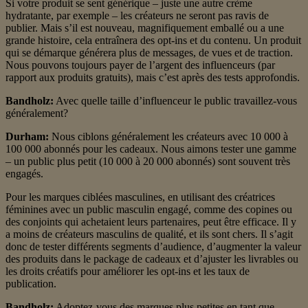
Si votre produit se sent générique – juste une autre crème
hydratante, par exemple – les créateurs ne seront pas ravis de
publier. Mais s’il est nouveau, magnifiquement emballé ou a une
grande histoire, cela entraînera des opt-ins et du contenu. Un produit
qui se démarque générera plus de messages, de vues et de traction.
Nous pouvons toujours payer de l’argent des influenceurs (par
rapport aux produits gratuits), mais c’est après des tests approfondis.
Bandholz:
Avec quelle taille d’influenceur le public travaillez-vous
généralement?
Durham:
Nous ciblons généralement les créateurs avec 10 000 à
100 000 abonnés pour les cadeaux. Nous aimons tester une gamme
– un public plus petit (10 000 à 20 000 abonnés) sont souvent très
engagés.
Pour les marques ciblées masculines, en utilisant des créatrices
féminines avec un public masculin engagé, comme des copines ou
des conjoints qui achetaient leurs partenaires, peut être efficace. Il y
a moins de créateurs masculins de qualité, et ils sont chers. Il s’agit
donc de tester différents segments d’audience, d’augmenter la valeur
des produits dans le package de cadeaux et d’ajuster les livrables ou
les droits créatifs pour améliorer les opt-ins et les taux de
publication.
Bandholz:
Adoptez-vous des marques plus petites en tant que