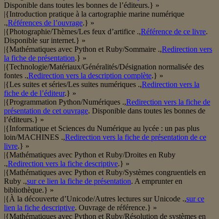
Disponible dans toutes les bonnes de l’éditeurs.} »
|{Introduction pratique à la cartographie marine numérique
.,
Références de l’ouvrage
.} »
|{Photographie/Thèmes/Les feux d’artifice .,
Référence de ce livre
.
Disponible sur internet.} »
|{Mathématiques avec Python et Ruby/Sommaire .,
Redirection vers
la fiche de présentation
.} »
|{Technologie/Matériaux/Généralités/Désignation normalisée des
fontes .,
Redirection vers la description complète
.} »
|{Les suites et séries/Les suites numériques .,
Redirection vers la
fiche de de l’éditeur
.} »
|{Programmation Python/Numériques .,
Redirection vers la fiche de
présentation de cet ouvrage
. Disponible dans toutes les bonnes de
l’éditeurs.} »
|{Informatique et Sciences du Numérique au lycée : un pas plus
loin/MACHINES .,
Redirection vers la fiche de présentation de ce
livre
.} »
|{Mathématiques avec Python et Ruby/Droites en Ruby
.,
Redirection vers la fiche descriptive
.} »
|{Mathématiques avec Python et Ruby/Systèmes congruentiels en
Ruby .,
sur ce lien la fiche de présentation
. A emprunter en
bibliothèque.} »
|{À la découverte d’Unicode/Autres lectures sur Unicode .,
sur ce
lien la fiche descriptive
. Ouvrage de référence.} »
|{Mathématiques avec Python et Ruby/Résolution de systèmes en