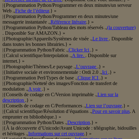
|{Programmation Python/Programmer en deux minutes/un serveur
Web .,
Fiche de l’éditeur
.} »
|{Programmation Python/Programmer en deux minutes/une
messagerie instantanée .,
Référence litéraire
.} »
|{Programmation Python/Tableau des mots réservés .,
(la couverture)
. Disponible Sur AMAZON.} »
|{Photographie/Appareils/Systèmes de visée .,
Le livre
. Disponible
dans toutes les bonnes librairies.} »
|{Programmation Python/Fabric .,
Clicker Ici
.} »
|{Calcul scientifique/Interpolation .,
A lire.
. Disponible sur
internet.} »
|{Photographie/Thèmes/Le paysage .,
L’ouvrage
.} »
|{Initiative sociale et environnementale : Ordi 2.0 .,
Ici
.} »
|{Programmation Perl/Types de base .,
Clique ICI
.} »
|{Photographie/Netteté des images/Fonction de transfert de
modulation .,
A voir
.} »
|{Conseils de codage en C/Version imprimable .,
Lien sur la
description
.} »
|{Conseils de codage en C/Performances .,
Lien sur l’ouvrage
.} »
|{Calcul scientifique/Résolution d’équations .,
Pour en savoir plus
. A
emprunter en bibliothèque.} »
|{Programmation Python/Dates .,
Description
.} »
|{À la découverte d’Unicode/Avant Unicode : télégraphie, bidouilles
et héritages .,
Informations sur cet ouvrage
.} »