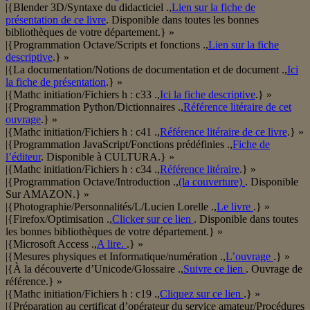
|{Blender 3D/Syntaxe du didacticiel .,
Lien sur la fiche de
présentation de ce livre
. Disponible dans toutes les bonnes
bibliothèques de votre département.} »
|{Programmation Octave/Scripts et fonctions .,
Lien sur la fiche
descriptive
.} »
|{La documentation/Notions de documentation et de document .,
Ici
la fiche de présentation
.} »
|{Mathc initiation/Fichiers h : c33 .,
Ici la fiche descriptive
.} »
|{Programmation Python/Dictionnaires .,
Référence litéraire de cet
ouvrage
.} »
|{Mathc initiation/Fichiers h : c41 .,
Référence litéraire de ce livre
.} »
|{Programmation JavaScript/Fonctions prédéfinies .,
Fiche de
l’éditeur
. Disponible à CULTURA.} »
|{Mathc initiation/Fichiers h : c34 .,
Référence litéraire
.} »
|{Programmation Octave/Introduction .,
(la couverture)
. Disponible
Sur AMAZON.} »
|{Photographie/Personnalités/L/Lucien Lorelle .,
Le livre
.} »
|{Firefox/Optimisation .,
Clicker sur ce lien
. Disponible dans toutes
les bonnes bibliothèques de votre département.} »
|{Microsoft Access .,
A lire.
.} »
|{Mesures physiques et Informatique/numération .,
L’ouvrage
.} »
|{À la découverte d’Unicode/Glossaire .,
Suivre ce lien
. Ouvrage de
référence.} »
|{Mathc initiation/Fichiers h : c19 .,
Cliquez sur ce lien
.} »
|{Préparation au certificat d’opérateur du service amateur/Procédures