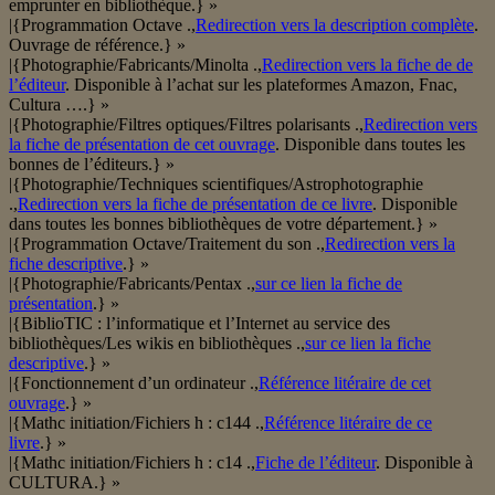
emprunter en bibliothèque.} »
|{Programmation Octave .,
Redirection vers la description complète
.
Ouvrage de référence.} »
|{Photographie/Fabricants/Minolta .,
Redirection vers la fiche de de
l’éditeur
. Disponible à l’achat sur les plateformes Amazon, Fnac,
Cultura ….} »
|{Photographie/Filtres optiques/Filtres polarisants .,
Redirection vers
la fiche de présentation de cet ouvrage
. Disponible dans toutes les
bonnes de l’éditeurs.} »
|{Photographie/Techniques scientifiques/Astrophotographie
.,
Redirection vers la fiche de présentation de ce livre
. Disponible
dans toutes les bonnes bibliothèques de votre département.} »
|{Programmation Octave/Traitement du son .,
Redirection vers la
fiche descriptive
.} »
|{Photographie/Fabricants/Pentax .,
sur ce lien la fiche de
présentation
.} »
|{BiblioTIC : l’informatique et l’Internet au service des
bibliothèques/Les wikis en bibliothèques .,
sur ce lien la fiche
descriptive
.} »
|{Fonctionnement d’un ordinateur .,
Référence litéraire de cet
ouvrage
.} »
|{Mathc initiation/Fichiers h : c144 .,
Référence litéraire de ce
livre
.} »
|{Mathc initiation/Fichiers h : c14 .,
Fiche de l’éditeur
. Disponible à
CULTURA.} »