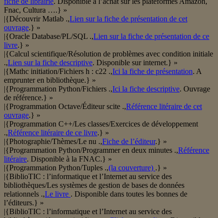
fiche de librairie
. Disponible à l’achat sur les plateformes Amazon,
Fnac, Cultura ….} »
|{Découvrir Matlab .,
Lien sur la fiche de présentation de cet
ouvrage
.} »
|{Oracle Database/PL/SQL .,
Lien sur la fiche de présentation de ce
livre
.} »
|{Calcul scientifique/Résolution de problèmes avec condition initiale
.,
Lien sur la fiche descriptive
. Disponible sur internet.} »
|{Mathc initiation/Fichiers h : c22 .,
Ici la fiche de présentation
. A
emprunter en bibliothèque.} »
|{Programmation Python/Fichiers .,
Ici la fiche descriptive
. Ouvrage
de référence.} »
|{Programmation Octave/Éditeur scite .,
Référence litéraire de cet
ouvrage
.} »
|{Programmation C++/Les classes/Exercices de développement
.,
Référence litéraire de ce livre
.} »
|{Photographie/Thèmes/Le nu .,
Fiche de l’éditeur
.} »
|{Programmation Python/Programmer en deux minutes .,
Référence
litéraire
. Disponible à la FNAC.} »
|{Programmation Python/Tuples .,
(la couverture)
.} »
|{BiblioTIC : l’informatique et l’Internet au service des
bibliothèques/Les systèmes de gestion de bases de données
relationnels .,
Le livre
. Disponible dans toutes les bonnes de
l’éditeurs.} »
|{BiblioTIC : l’informatique et l’Internet au service des