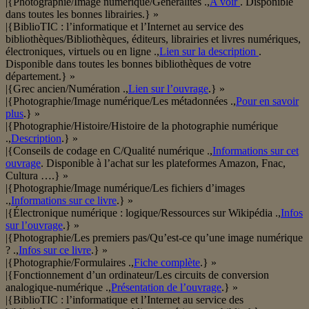
|{Photographie/Image numérique/Généralités .,
A voir
. Disponible
dans toutes les bonnes librairies.} »
|{BiblioTIC : l’informatique et l’Internet au service des
bibliothèques/Bibliothèques, éditeurs, librairies et livres numériques,
électroniques, virtuels ou en ligne .,
Lien sur la description
.
Disponible dans toutes les bonnes bibliothèques de votre
département.} »
|{Grec ancien/Numération .,
Lien sur l’ouvrage
.} »
|{Photographie/Image numérique/Les métadonnées .,
Pour en savoir
plus
.} »
|{Photographie/Histoire/Histoire de la photographie numérique
.,
Description
.} »
|{Conseils de codage en C/Qualité numérique .,
Informations sur cet
ouvrage
. Disponible à l’achat sur les plateformes Amazon, Fnac,
Cultura ….} »
|{Photographie/Image numérique/Les fichiers d’images
.,
Informations sur ce livre
.} »
|{Électronique numérique : logique/Ressources sur Wikipédia .,
Infos
sur l’ouvrage
.} »
|{Photographie/Les premiers pas/Qu’est-ce qu’une image numérique
? .,
Infos sur ce livre
.} »
|{Photographie/Formulaires .,
Fiche complète
.} »
|{Fonctionnement d’un ordinateur/Les circuits de conversion
analogique-numérique .,
Présentation de l’ouvrage
.} »
|{BiblioTIC : l’informatique et l’Internet au service des