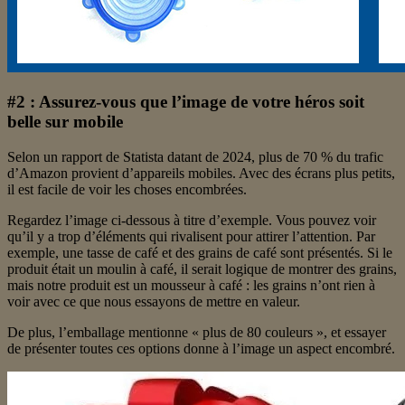
#2 : Assurez-vous que l’image de votre héros soit
belle sur mobile
Selon un rapport de Statista datant de 2024, plus de 70 % du trafic
d’Amazon provient d’appareils mobiles. Avec des écrans plus petits,
il est facile de voir les choses encombrées.
Regardez l’image ci-dessous à titre d’exemple. Vous pouvez voir
qu’il y a trop d’éléments qui rivalisent pour attirer l’attention. Par
exemple, une tasse de café et des grains de café sont présentés. Si le
produit était un moulin à café, il serait logique de montrer des grains,
mais notre produit est un mousseur à café : les grains n’ont rien à
voir avec ce que nous essayons de mettre en valeur.
De plus, l’emballage mentionne « plus de 80 couleurs », et essayer
de présenter toutes ces options donne à l’image un aspect encombré.