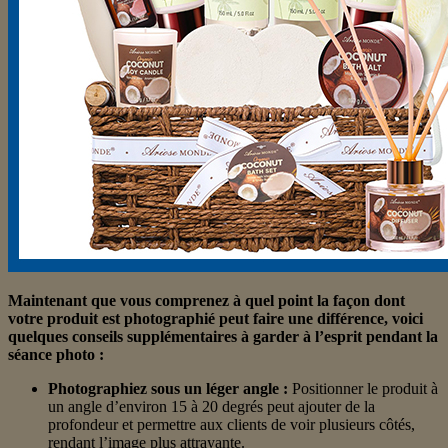
Maintenant que vous comprenez à quel point la façon dont
votre produit est photographié peut faire une différence, voici
quelques conseils supplémentaires à garder à l’esprit pendant la
séance photo :
Photographiez sous un léger angle :
Positionner le produit à
un angle d’environ 15 à 20 degrés peut ajouter de la
profondeur et permettre aux clients de voir plusieurs côtés,
rendant l’image plus attrayante.