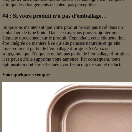
afin que les changements ne soient pas perceptibles.
#4 : Si votre produit n’a pas d’emballage…
Supposons maintenant que votre produit ne soit pas livré dans un
emballage de type boîte. Dans ce cas, vous pouvez ajouter une
étiquette directement sur le produit. Cependant, cette étiquette doit
être intégrée de manière à ce qu’elle paraisse naturelle et qu’elle
fasse vraiment partie de l’emballage d’origine. Si Amazon
soupçonne que l’étiquette ne fait pas partie de l’emballage d’origine,
il se peut qu’elle supprime votre annonce. Par conséquent, toute
optimisation doit être effectuée avec beaucoup de soin et de tact.
Voici quelques exemples