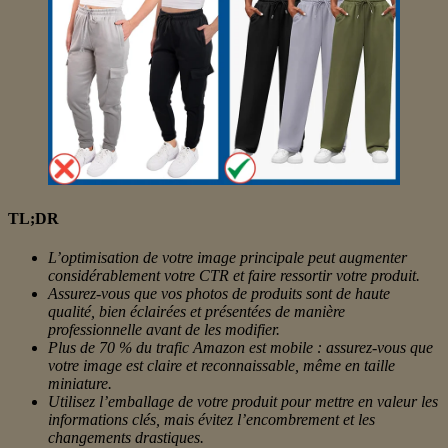
TL;DR
L’optimisation de votre image principale peut augmenter
considérablement votre CTR et faire ressortir votre produit.
Assurez-vous que vos photos de produits sont de haute
qualité, bien éclairées et présentées de manière
professionnelle avant de les modifier.
Plus de 70 % du trafic Amazon est mobile : assurez-vous que
votre image est claire et reconnaissable, même en taille
miniature.
Utilisez l’emballage de votre produit pour mettre en valeur les
informations clés, mais évitez l’encombrement et les
changements drastiques.