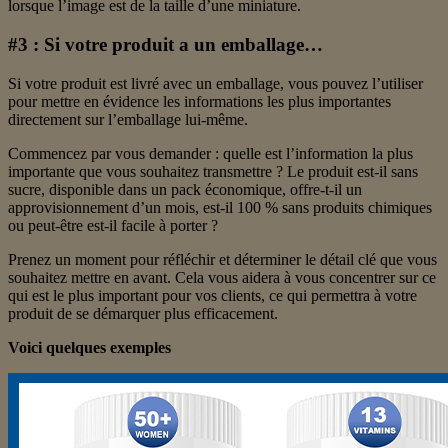
lorsque l’image est de la taille d’une miniature.
#3 : Si votre produit a un emballage…
Si votre produit est livré avec un emballage, vous pouvez l’utiliser
pour mettre en évidence les informations les plus importantes
directement sur l’emballage lui-même.
Commencez par vous demander : quelle est l’information la plus
importante que vous souhaitez transmettre ? Le produit est-il sans
sucre, disponible dans un pack économique, offre-t-il un
approvisionnement d’un mois, est-il 100 % sans produits chimiques
ou peut-être est-il facile à porter ?
Prenez un moment pour réfléchir et déterminer le détail clé que vous
souhaitez mettre en avant. Cela vous aidera à vous concentrer sur ce
qui est le plus important pour vos clients, ce qui permettra à votre
produit de se démarquer plus efficacement.
Voici quelques exemples