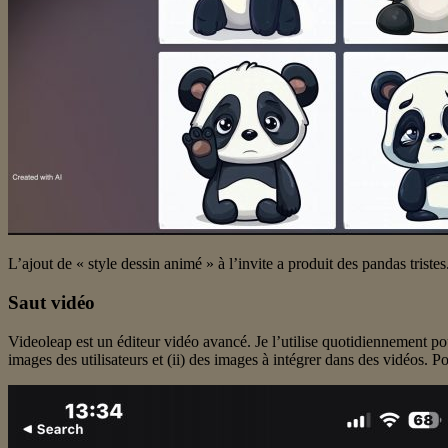
L’ajout de « style dessin animé » à l’invite a produit des pandas tristes
Saut vidéo
Videoleap est un éditeur vidéo avancé. Je l’utilise quotidiennement po
images des utilisateurs et (ii) des images à intégrer dans des vidéos. 