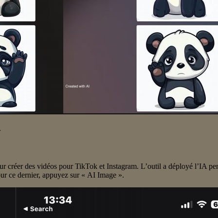
.
ur créer des vidéos pour TikTok et Instagram. L’outil a déployé l’IA pen
Pour ce dernier, appuyez sur « AI Image ».