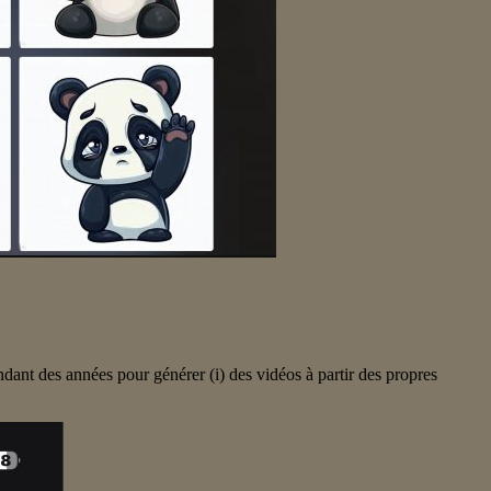
dant des années pour générer (i) des vidéos à partir des propres