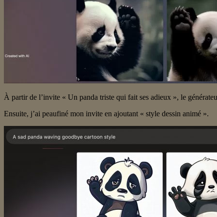
À partir de l’invite « Un panda triste qui fait ses adieux », le générat
Ensuite, j’ai peaufiné mon invite en ajoutant « style dessin animé ».