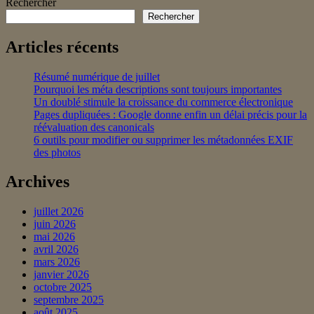
Rechercher
Rechercher
Articles récents
Résumé numérique de juillet
Pourquoi les méta descriptions sont toujours importantes
Un doublé stimule la croissance du commerce électronique
Pages dupliquées : Google donne enfin un délai précis pour la
réévaluation des canonicals
6 outils pour modifier ou supprimer les métadonnées EXIF
des photos
Archives
juillet 2026
juin 2026
mai 2026
avril 2026
mars 2026
janvier 2026
octobre 2025
septembre 2025
août 2025