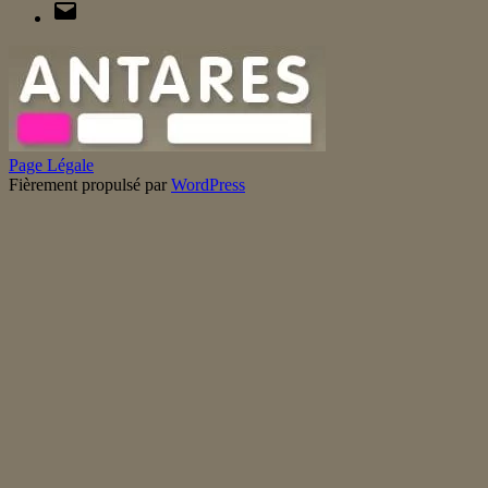
E-
mail
Page Légale
Fièrement propulsé par
WordPress