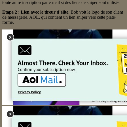
toute autre inscription par e-mail si des liens de sniper sont utilisés.
Étape 2 : Lien avec le tireur d’élite.
Bob voit le logo de son client
de messagerie, AOL, qui contient un lien sniper vers cette plate-
forme.