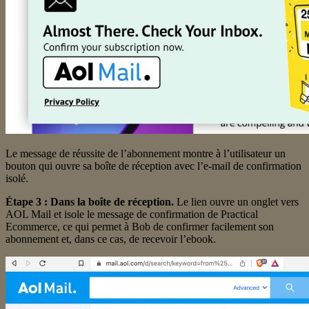
Le message de réussite de l’abonnement montre à l’utilisateur un
bouton qui ouvre sa boîte de réception avec l’e-mail de confirmation
isolé.
Étape 3 : Dans la boîte de réception.
Le lien ouvre un onglet vers
AOL Mail et isole le message de confirmation de Practical
Ecommerce, ce qui permet à Bob de confirmer facilement son
abonnement et, dans ce cas, de recevoir l’ebook.