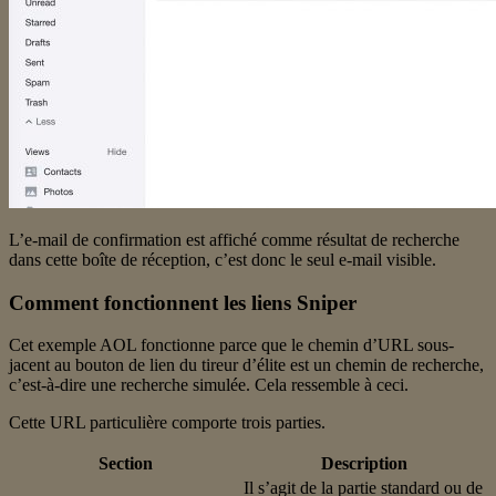
L’e-mail de confirmation est affiché comme résultat de recherche
dans cette boîte de réception, c’est donc le seul e-mail visible.
Comment fonctionnent les liens Sniper
Cet exemple AOL fonctionne parce que le chemin d’URL sous-
jacent au bouton de lien du tireur d’élite est un chemin de recherche,
c’est-à-dire une recherche simulée. Cela ressemble à ceci.
Cette URL particulière comporte trois parties.
Section
Description
Il s’agit de la partie standard ou de