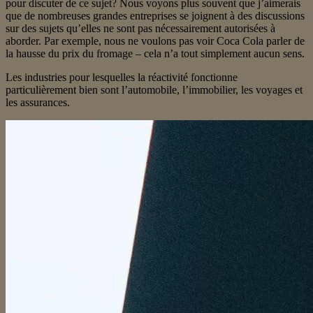
pour discuter de ce sujet? Nous voyons plus souvent que j’aimerais
que de nombreuses grandes entreprises se joignent à des discussions
sur des sujets qu’elles ne sont pas nécessairement autorisées à
aborder. Par exemple, nous ne voulons pas voir Coca Cola parler de
la hausse du prix du fromage – cela n’a tout simplement aucun sens.
Les industries pour lesquelles la réactivité fonctionne
particulièrement bien sont l’automobile, l’immobilier, les voyages et
les assurances.