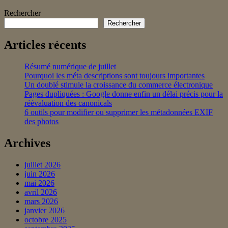
Rechercher
Rechercher
Articles récents
Résumé numérique de juillet
Pourquoi les méta descriptions sont toujours importantes
Un doublé stimule la croissance du commerce électronique
Pages dupliquées : Google donne enfin un délai précis pour la
réévaluation des canonicals
6 outils pour modifier ou supprimer les métadonnées EXIF
des photos
Archives
juillet 2026
juin 2026
mai 2026
avril 2026
mars 2026
janvier 2026
octobre 2025