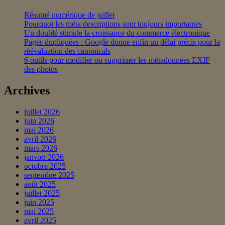
#référencement_local
Résumé numérique de juillet
Pourquoi les méta descriptions sont toujours importantes
Un doublé stimule la croissance du commerce électronique
Pages dupliquées : Google donne enfin un délai précis pour la
réévaluation des canonicals
6 outils pour modifier ou supprimer les métadonnées EXIF
des photos
Archives
juillet 2026
juin 2026
mai 2026
avril 2026
mars 2026
janvier 2026
octobre 2025
septembre 2025
août 2025
juillet 2025
juin 2025
mai 2025
avril 2025