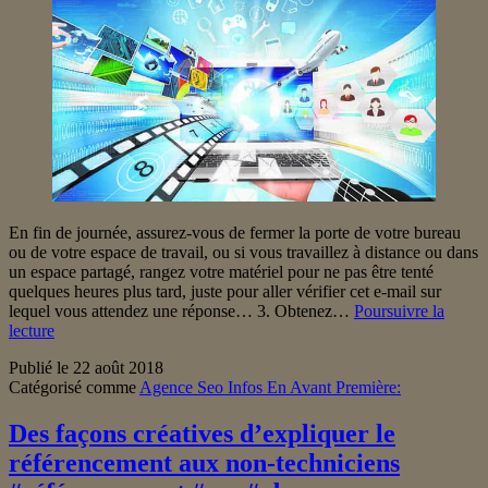
En fin de journée, assurez-vous de fermer la porte de votre bureau
ou de votre espace de travail, ou si vous travaillez à distance ou dans
un espace partagé, rangez votre matériel pour ne pas être tenté
quelques heures plus tard, juste pour aller vérifier cet e-mail sur
lequel vous attendez une réponse… 3. Obtenez…
Poursuivre la
Conseils
lecture
pour
Publié le
22 août 2018
rester
Catégorisé comme
Agence Seo Infos En Avant Première:
productif
lorsque
vous
Des façons créatives d’expliquer le
travaillez
référencement aux non-techniciens
à
domicile