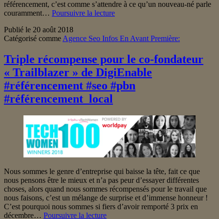
référencement, c’est comme s’attendre à ce qu’un nouveau-né parle
Des
couramment…
Poursuivre la lecture
façons
Publié le
20 août 2018
créatives
Catégorisé comme
Agence Seo Infos En Avant Première:
d’expliquer
le
référencement
Triple récompense pour le co-fondateur
aux
« Trailblazer » de DigiEnable
non-
techniciens
#référencement #seo #pbn
#référencement
#référencement_local
#seo
#pbn
#référencement_local
Nous sommes le genre d’entreprise qui baisse la tête, fait ce que
nous pensons être le mieux et n’a pas peur d’essayer différentes
choses, alors quand nous sommes récompensés pour le travail que
nous faisons, c’est un mélange de surprise et d’immense honneur !
C’est pourquoi nous sommes si fiers d’avoir remporté 3 prix en
Triple
décembre…
Poursuivre la lecture