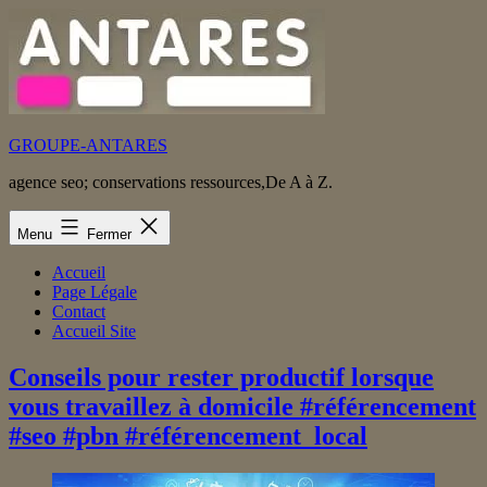
Aller
au
contenu
GROUPE-ANTARES
agence seo; conservations ressources,De A à Z.
Menu
Fermer
Accueil
Page Légale
Contact
Accueil Site
Conseils pour rester productif lorsque
vous travaillez à domicile #référencement
#seo #pbn #référencement_local